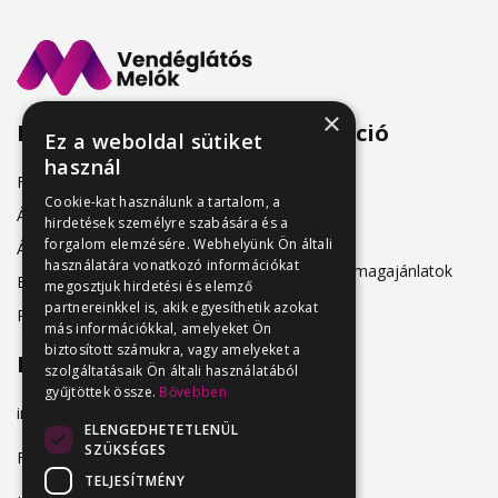
×
Menü
Információ
Ez a weboldal sütiket
használ
Friss állásajánlatok
ÁSZF
Cookie-kat használunk a tartalom, a
Álláshirdetőknek
hirdetések személyre szabására és a
Adatkezelés
forgalom elemzésére. Webhelyünk Ön általi
Álláskeresőknek
használatára vonatkozó információkat
Hirdetési csomagajánlatok
Belépés
megosztjuk hirdetési és elemző
partnereinkkel is, akik egyesíthetik azokat
Regisztráció
más információkkal, amelyeket Ön
biztosított számukra, vagy amelyeket a
Elérhetőség
szolgáltatásaik Ön általi használatából
gyűjtöttek össze.
Bővebben
info@vendeglatosmelok.hu
ELENGEDHETETLENÜL
SZÜKSÉGES
Facebook
TELJESÍTMÉNY