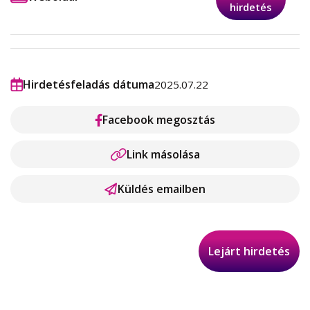
hirdetés
Hirdetésfeladás dátuma
2025.07.22
Facebook megosztás
Link másolása
Küldés emailben
Lejárt hirdetés