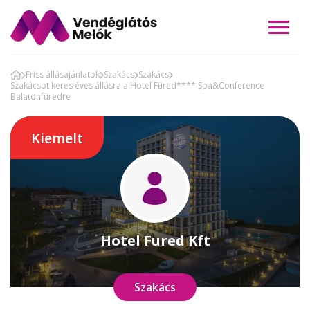
Friss állásajánlatok
Szakács
Szakács
Szakácsot keres éves állásra a Hotel Füred**** Spa&Conference
Balatonfüredre
Kiemelt
Hotel Fured Kft
Szakács