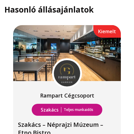
Hasonló állásajánlatok
Kiemelt
Rampart Cégcsoport
Szakács
Teljes munkaidős
Szakács – Néprajzi Múzeum –
Etno Bistro