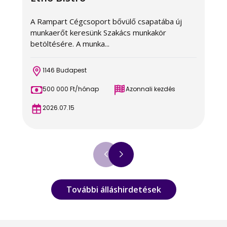
A Rampart Cégcsoport bővülő csapatába új
A
munkaerőt keresünk Szakács munkakör
m
betöltésére. A munka...
b
1146 Budapest
500 000 Ft/hónap
Azonnali kezdés
2026.07.15
További álláshirdetések