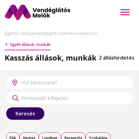
Friss állásajánlatok
Egyéb szakemberek
Kasszás
Egyéb állások, munkák
Kasszás állások, munkák
2 álláshirdetés
Keresés
Pék
Hentes
Londiner
Recepciós
Szobalány