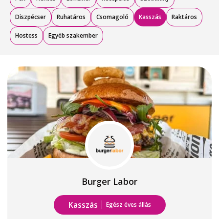
Diszpécser
Ruhatáros
Csomagoló
Kasszás
Raktáros
Hostess
Egyéb szakember
Burger Labor
Kasszás
Egész éves állás