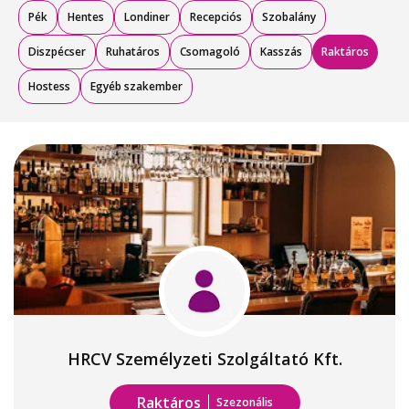
Pék
Hentes
Londiner
Recepciós
Szobalány
Diszpécser
Ruhatáros
Csomagoló
Kasszás
Raktáros
Hostess
Egyéb szakember
HRCV Személyzeti Szolgáltató Kft.
Raktáros
Szezonális