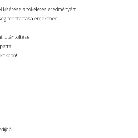
l kísérése a tökéletes eredményért
ség fenntartása érdekében
ti utántöltése
pattal
akokban!
díjból