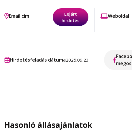
Lejárt
Email cím
Weboldal
hirdetés
Faceb
Hirdetésfeladás dátuma
2025.09.23
megos
Hasonló állásajánlatok