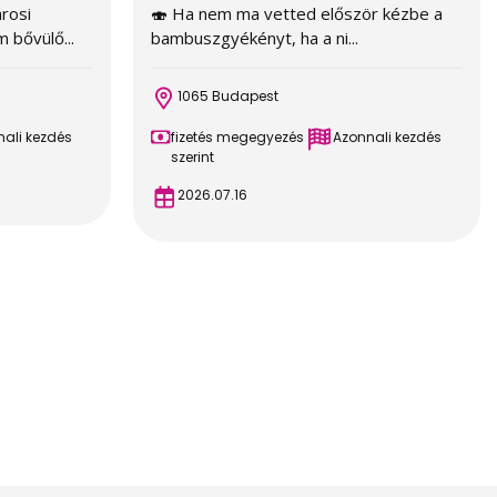
árosi
🍣 Ha nem ma vetted először kézbe a
 bővülő...
bambuszgyékényt, ha a ni...
1065 Budapest
ali kezdés
fizetés megegyezés
Azonnali kezdés
szerint
2026.07.16