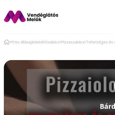
Friss állásajánlatok
Szakács
Pizzaszakács
Tehetséges és s
Bárd