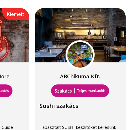
Kiemelt
More
ABChikuma Kft.
Szakács
aidős
Teljes munkaidős
Sushi szakács
 Guide
Tapasztalt SUSHI készítőket keresünk