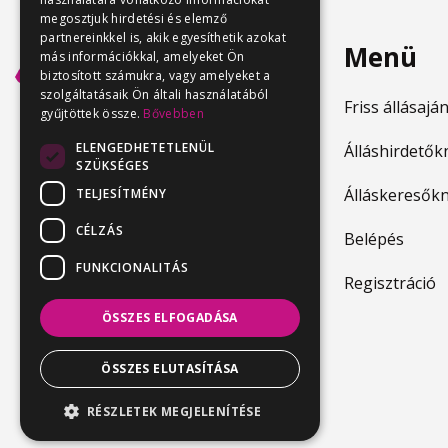
megosztjuk hirdetési és elemző
partnereinkkel is, akik egyesíthetik azokat
Menü
más információkkal, amelyeket Ön
biztosított számukra, vagy amelyeket a
szolgáltatásaik Ön általi használatából
Friss állásajá
gyűjtöttek össze.
Bővebben
ELENGEDHETETLENÜL
Álláshirdetők
SZÜKSÉGES
Álláskeresők
TELJESÍTMÉNY
CÉLZÁS
Belépés
FUNKCIONALITÁS
Regisztráció
ÖSSZES ELFOGADÁSA
ÖSSZES ELUTASÍTÁSA
RÉSZLETEK MEGJELENÍTÉSE