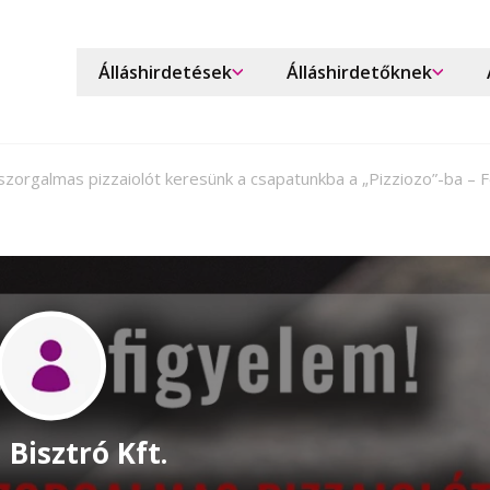
Álláshirdetések
Álláshirdetőknek
zorgalmas pizzaiolót keresünk a csapatunkba a „Pizziozo”-ba – F
 Bisztró Kft.