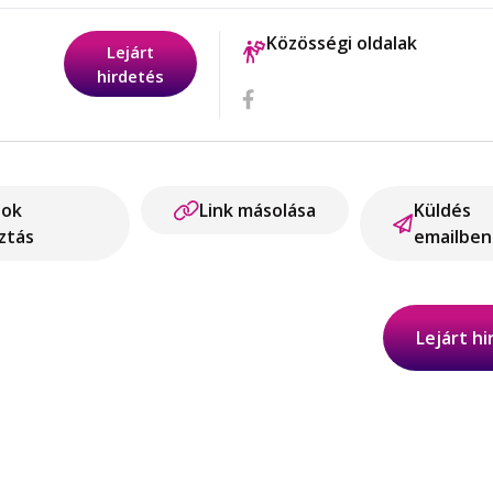
Közösségi oldalak
Lejárt
hirdetés
ook
Link másolása
Küldés
ztás
emailben
Lejárt h