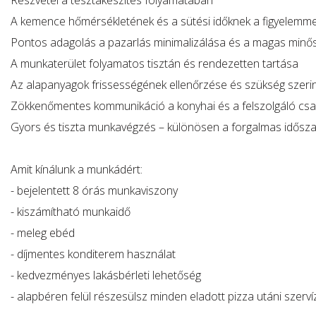
Részvétel a tésztakészítés folyamatában
A kemence hőmérsékletének és a sütési időknek a figyelemme
Pontos adagolás a pazarlás minimalizálása és a magas minő
A munkaterület folyamatos tisztán és rendezetten tartása
Az alapanyagok frissességének ellenőrzése és szükség szerin
Zökkenőmentes kommunikáció a konyhai és a felszolgáló csa
Gyors és tiszta munkavégzés – különösen a forgalmas idősz
Amit kínálunk a munkádért:
- bejelentett 8 órás munkaviszony
- kiszámítható munkaidő
- meleg ebéd
- díjmentes konditerem használat
- kedvezményes lakásbérleti lehetőség
- alapbéren felül részesülsz minden eladott pizza utáni szervíz