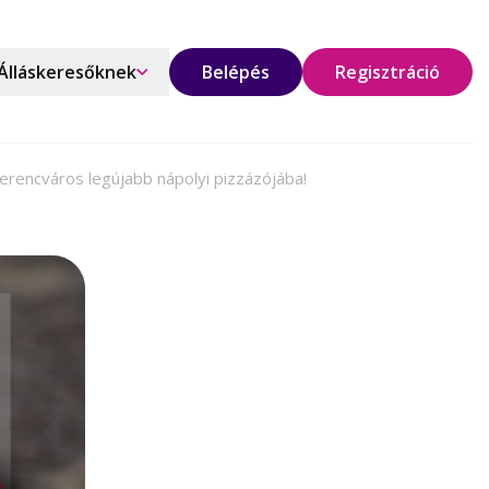
Álláskeresőknek
Belépés
Regisztráció
erencváros legújabb nápolyi pizzázójába!