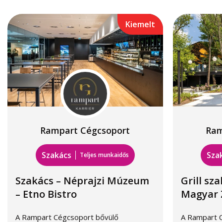
Kiemelt
Rampart Cégcsoport
Ram
Szakács
Sza
Teljes munkaidős
Szakács – Néprajzi Múzeum
Grill sz
– Etno Bistro
Magyar Z
A Rampart Cégcsoport bővülő
A Rampart 