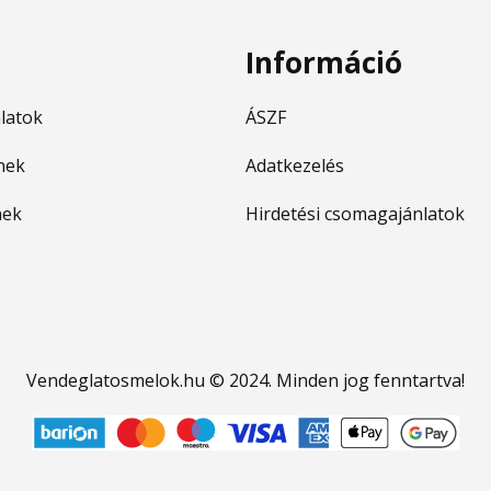
Információ
nlatok
ÁSZF
nek
Adatkezelés
nek
Hirdetési csomagajánlatok
Vendeglatosmelok.hu © 2024. Minden jog fenntartva!