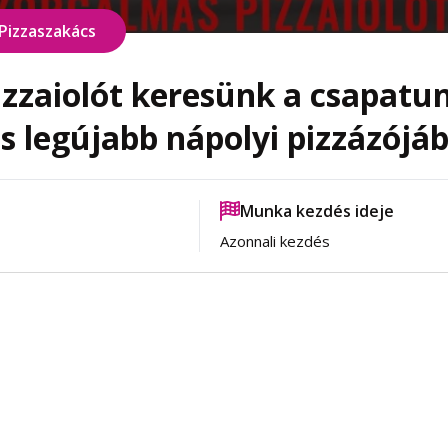
Pizzaszakács
izzaiolót keresünk a csapatu
s legújabb nápolyi pizzázójáb
Munka kezdés ideje
Azonnali kezdés