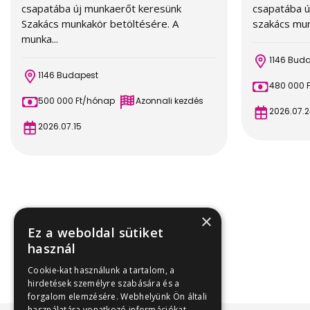
csapatába új munkaerőt keresünk
csapatába ú
Szakács munkakör betöltésére. A
szakács munk
munka...
1146 Bud
1146 Budapest
480 000 
500 000 Ft/hónap
Azonnali kezdés
2026.07.2
2026.07.15
×
Ez a weboldal sütiket
használ
Cookie-kat használunk a tartalom, a
hirdetések személyre szabására és a
forgalom elemzésére. Webhelyünk Ön általi
használatára vonatkozó információkat