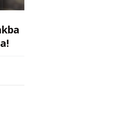
nkba
a!