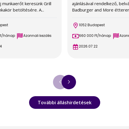
j munkaerőt keresünk Grill
ajánlásával rendelkező, belv
akör betöltésére. A...
Badburger and More étterem
apest
1052 Budapest
Ft/hónap
Azonnali kezdés
660 000 Ft/hónap
Azonn
4
2026.07.22
További álláshirdetések