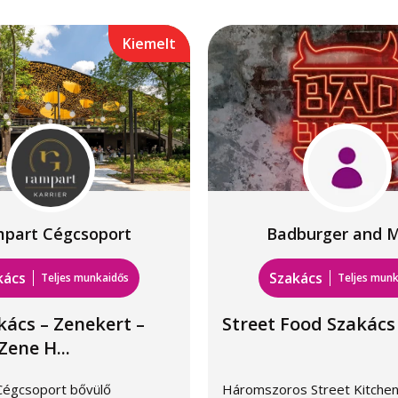
Kiemelt
part Cégcsoport
Badburger and 
kács
Szakács
Teljes munkaidős
Teljes munk
akács – Zenekert –
Street Food Szakács
ene H...
Cégcsoport bővülő
Háromszoros Street Kitchen