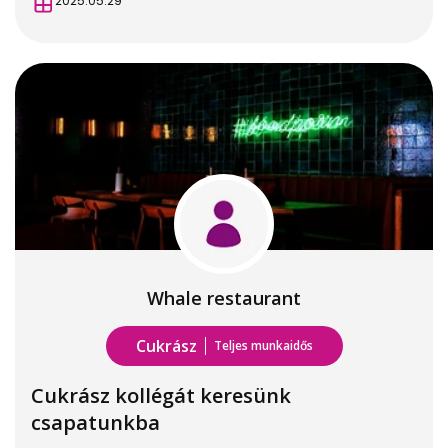
2025.05.29
Whale restaurant
Cukrász
Teljes munkaidős
Cukrász kollégát keresünk
csapatunkba