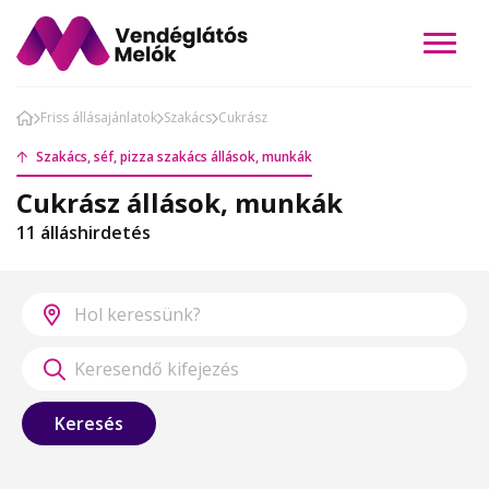
Friss állásajánlatok
Szakács
Cukrász
Szakács, séf, pizza szakács állások, munkák
Cukrász állások, munkák
11 álláshirdetés
Keresés