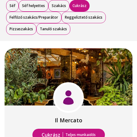
Séf
Séf helyettes
Szakács
Cukrász
Felfőző szakács/Preparátor
Reggeliztető szakács
Pizzaszakács
Tanuló szakács
Il Mercato
Cukrász
Teljes munkaidős