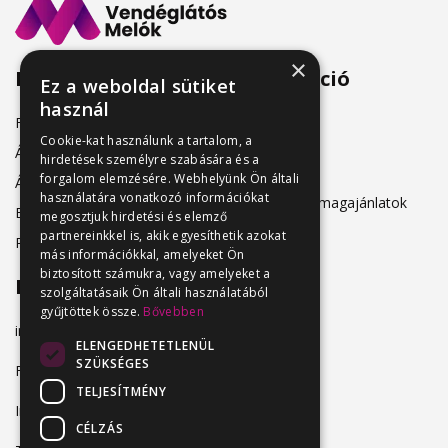
×
Menü
Információ
Ez a weboldal sütiket
használ
Friss állásajánlatok
ÁSZF
Cookie-kat használunk a tartalom, a
Álláshirdetőknek
hirdetések személyre szabására és a
Adatkezelés
forgalom elemzésére. Webhelyünk Ön általi
Álláskeresőknek
használatára vonatkozó információkat
Hirdetési csomagajánlatok
Belépés
megosztjuk hirdetési és elemző
partnereinkkel is, akik egyesíthetik azokat
Regisztráció
más információkkal, amelyeket Ön
biztosított számukra, vagy amelyeket a
Elérhetőség
szolgáltatásaik Ön általi használatából
gyűjtöttek össze.
Bővebben
info@vendeglatosmelok.hu
ELENGEDHETETLENÜL
SZÜKSÉGES
Facebook
TELJESÍTMÉNY
Instagram
CÉLZÁS