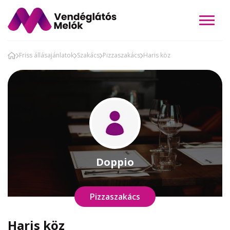
Friss állásajánlatok
Szakács
Pizzaszakács
Haris köz
Doppio
Pizzaszakács
Haris köz