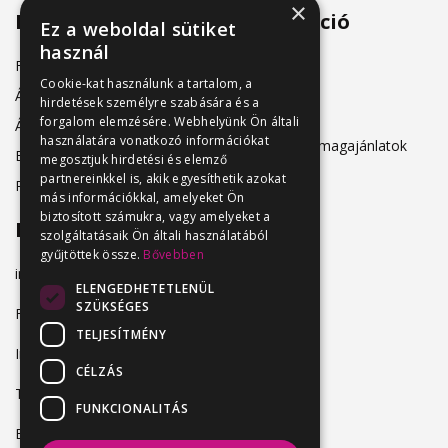
×
Menü
Információ
Ez a weboldal sütiket
használ
Friss állásajánlatok
ÁSZF
Cookie-kat használunk a tartalom, a
Álláshirdetőknek
hirdetések személyre szabására és a
Adatkezelés
forgalom elemzésére. Webhelyünk Ön általi
Álláskeresőknek
használatára vonatkozó információkat
Hirdetési csomagajánlatok
Belépés
megosztjuk hirdetési és elemző
partnereinkkel is, akik egyesíthetik azokat
Regisztráció
más információkkal, amelyeket Ön
biztosított számukra, vagy amelyeket a
Elérhetőség
szolgáltatásaik Ön általi használatából
gyűjtöttek össze.
Bővebben
info@vendeglatosmelok.hu
ELENGEDHETETLENÜL
SZÜKSÉGES
Facebook
TELJESÍTMÉNY
Instagram
CÉLZÁS
TikTok
FUNKCIONALITÁS
Blog