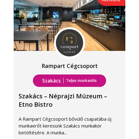
Rampart Cégcsoport
Szakács
Teljes munkaidős
Szakács – Néprajzi Múzeum –
Etno Bistro
A Rampart Cégcsoport bővülő csapatába új
A
munkaerőt keresünk Szakács munkakör
m
betöltésére. A munka...
b