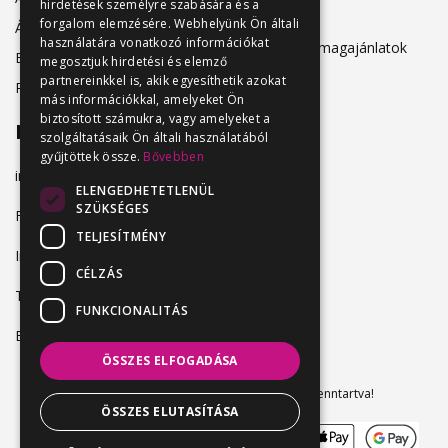
hirdetések személyre szabására és a
Adatkezelés
forgalom elemzésére. Webhelyünk Ön általi
Álláskeresőknek
használatára vonatkozó információkat
Hirdetési csomagajánlatok
Belépés
megosztjuk hirdetési és elemző
partnereinkkel is, akik egyesíthetik azokat
Regisztráció
más információkkal, amelyeket Ön
biztosított számukra, vagy amelyeket a
Elérhetőség
szolgáltatásaik Ön általi használatából
gyűjtöttek össze.
Bővebben
info@vendeglatosmelok.hu
ELENGEDHETETLENÜL
SZÜKSÉGES
Facebook
TELJESÍTMÉNY
Instagram
CÉLZÁS
TikTok
FUNKCIONALITÁS
Blog
ÖSSZES ELFOGADÁSA
Vendeglatosmelok.hu © 2024. Minden jog fenntartva!
ÖSSZES ELUTASÍTÁSA