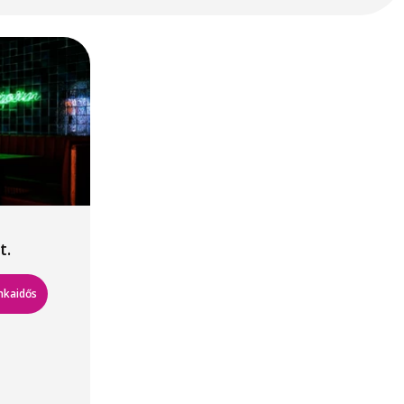
t.
nkaidős