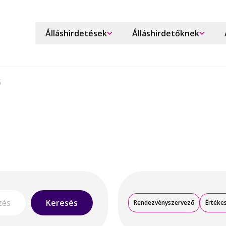
Álláshirdetések
Álláshirdetőknek
ő
Keresés
Rendezvényszervező
Értékes