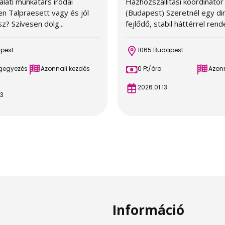
lati munkatárs irodai
Házhozszállítási koordinátor
n Talpraesett vagy és jól
(Budapest) Szeretnél egy di
z? Szívesen dolg...
fejlődő, stabil háttérrel rende
apest
1065 Budapest
egegyezés
Azonnali kezdés
0 Ft/óra
Azonn
2026.01.13
3
Információ