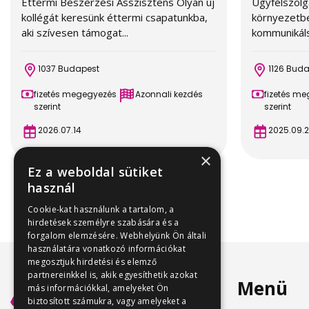
Éttermi Beszerzési Asszisztens Olyan új
Ügyfélszolgá
kollégát keresünk éttermi csapatunkba,
környezetbe
aki szívesen támogat...
kommunikáls
1037 Budapest
1126 Bud
fizetés megegyezés
Azonnali kezdés
fizetés m
szerint
szerint
2026.07.14
2025.09.2
×
Ez a weboldal sütiket
használ
Cookie-kat használunk a tartalom, a
hirdetések személyre szabására és a
forgalom elemzésére. Webhelyünk Ön általi
használatára vonatkozó információkat
megosztjuk hirdetési és elemző
partnereinkkel is, akik egyesíthetik azokat
Menü
más információkkal, amelyeket Ön
biztosított számukra, vagy amelyeket a