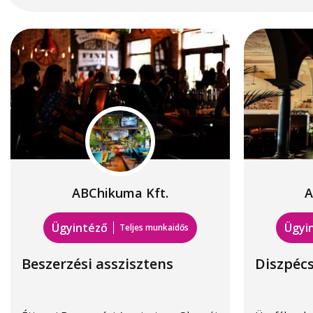
ABChikuma Kft.
A
Ügyintéző
Ügyi
Teljes munkaidős
Beszerzési asszisztens
Diszpéc