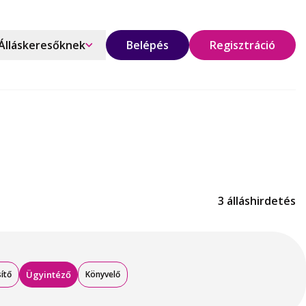
Álláskeresőknek
Belépés
Regisztráció
3 álláshirdetés
ítő
Ügyintéző
Könyvelő