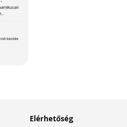
 –
namikusan
...
ali kezdés
Elérhetőség