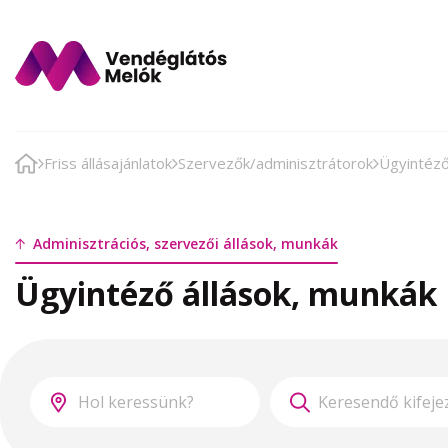
Friss állásajánlatok
Szervezők/adminisztrátorok
Ügyintéz
Adminisztrációs, szervezői állások, munkák
Ügyintéző állások, munkák