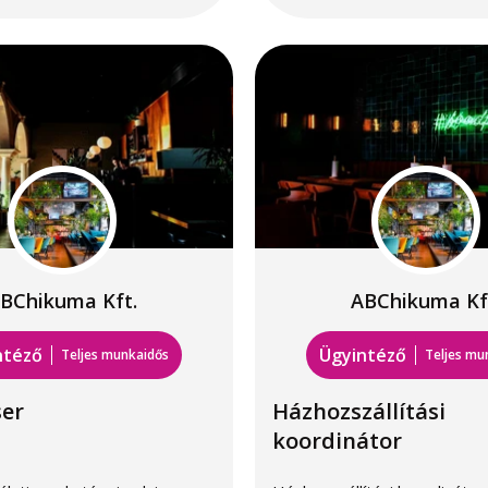
BChikuma Kft.
ABChikuma Kf
ntéző
Ügyintéző
Teljes munkaidős
Teljes mu
ser
Házhozszállítási
koordinátor