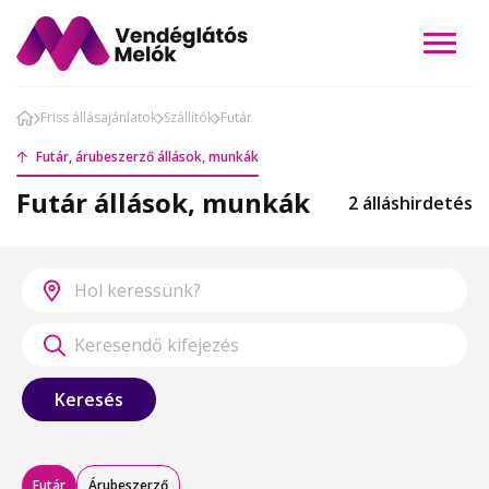
Friss állásajánlatok
Szállítók
Futár
Futár, árubeszerző állások, munkák
Futár állások, munkák
2 álláshirdetés
Keresés
Futár
Árubeszerző