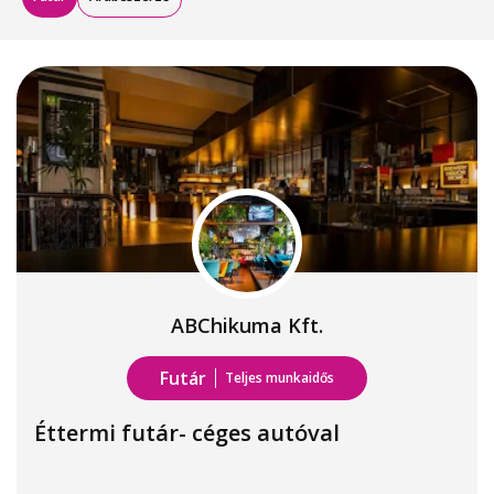
ABChikuma Kft.
Futár
Teljes munkaidős
Éttermi futár- céges autóval