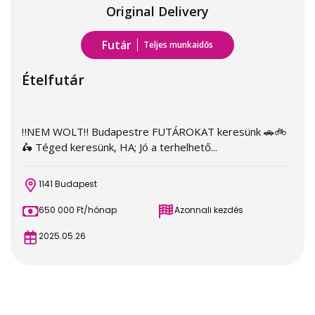
Original Delivery
Futár
Teljes munkaidős
Ételfutár
‼️NEM WOLT‼️ Budapestre FUTÁROKAT keresünk 🚗🚲
🛵 Téged keresünk, HA; Jó a terhelhető...
1141 Budapest
650 000 Ft/hónap
Azonnali kezdés
2025.05.26