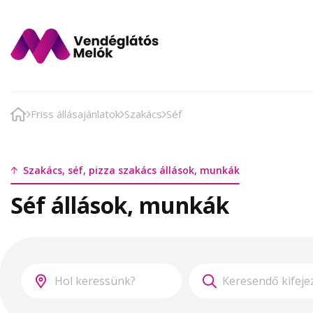
Friss állásajánlatok
Szakács
Séf
Szakács, séf, pizza szakács állások, munkák
Séf állások, munkák