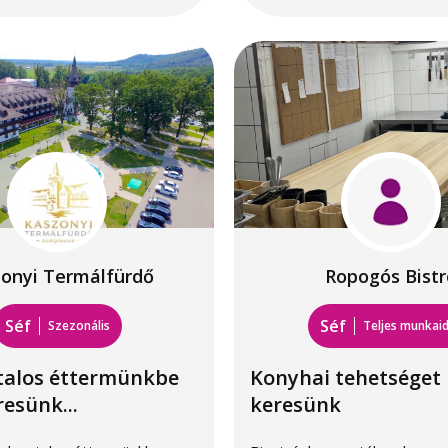
onyi Termálfürdő
Ropogós Bistr
Séf
Séf
Szezonális
Teljes munkai
talos éttermünkbe
Konyhai tehetséget
resünk...
keresünk