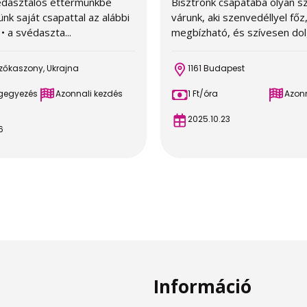
dasztalos éttermünkbe
Bisztrónk csapatába olyan s
nk saját csapattal az alábbi
várunk, aki szenvedéllyel főz
 • a svédaszta...
megbízható, és szívesen dolg
zőkaszony, Ukrajna
1161 Budapest
egegyezés
Azonnali kezdés
1 Ft/óra
Azonn
2025.10.23
6
Információ