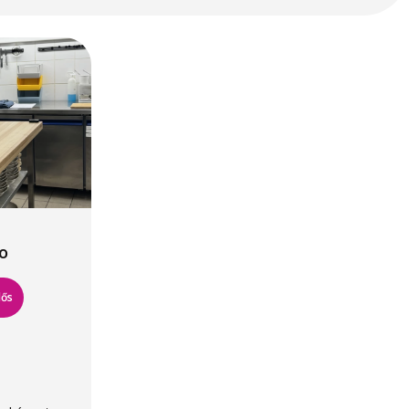
o
dős