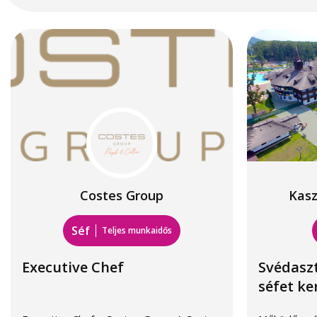
Costes Group
Kasz
Séf
Teljes munkaidős
Executive Chef
Svédasz
séfet ke