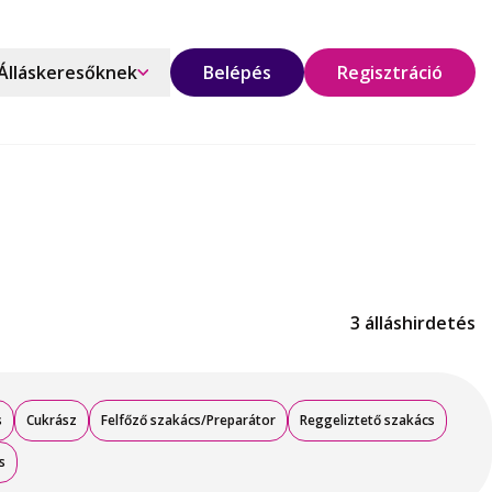
Álláskeresőknek
Belépés
Regisztráció
3 álláshirdetés
s
Cukrász
Felfőző szakács/Preparátor
Reggeliztető szakács
s