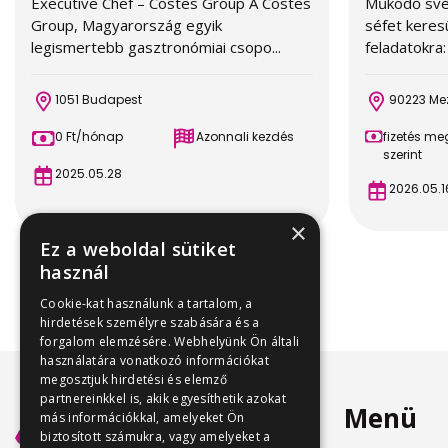
Executive Chef – Costes Group A Costes
Működő své
Group, Magyarország egyik
séfet keresü
legismertebb gasztronómiai csopo...
feladatokra:
1051 Budapest
90223 Me
0 Ft/hónap
Azonnali kezdés
fizetés m
szerint
2025.05.28
2026.05.1
×
Ez a weboldal sütiket
használ
Cookie-kat használunk a tartalom, a
hirdetések személyre szabására és a
forgalom elemzésére. Webhelyünk Ön általi
használatára vonatkozó információkat
megosztjuk hirdetési és elemző
partnereinkkel is, akik egyesíthetik azokat
Menü
más információkkal, amelyeket Ön
biztosított számukra, vagy amelyeket a