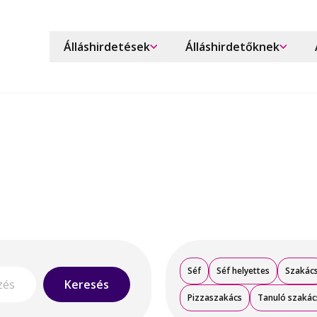
Álláshirdetések
Álláshirdetőknek
Séf
Séf helyettes
Szakác
Keresés
Pizzaszakács
Tanuló szakác