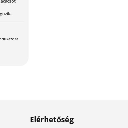
zakácsot
,
ozik...
ali kezdés
Elérhetőség