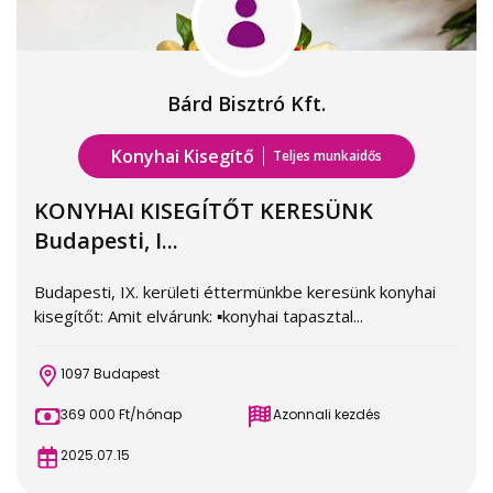
Bárd Bisztró Kft.
Konyhai Kisegítő
Teljes munkaidős
KONYHAI KISEGÍTŐT KERESÜNK
Budapesti, I...
Budapesti, IX. kerületi éttermünkbe keresünk konyhai
kisegítőt: Amit elvárunk: ▪️konyhai tapasztal...
1097 Budapest
369 000 Ft/hónap
Azonnali kezdés
2025.07.15