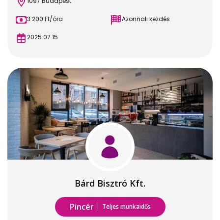
1097 Budapest
3 200 Ft/óra
Azonnali kezdés
2025.07.15
Bárd Bisztró Kft.
Pincér
Teljes munkaidős