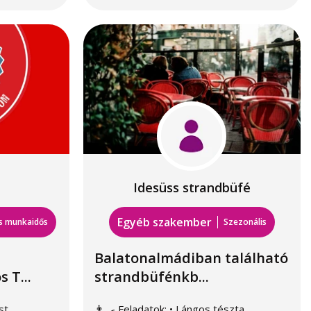
Idesüss strandbüfé
Egyéb szakember
es munkaidős
Szezonális
Balatonalmádiban található
 T...
strandbüfénkb...
st,
👨‍🍳 Feladatok: • Lángos tészta