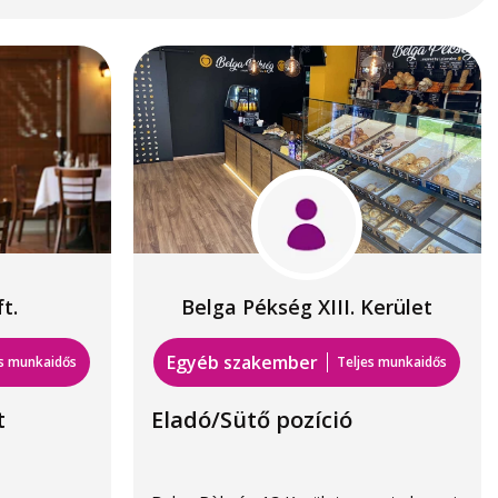
t.
Belga Pékség XIII. Kerület
Egyéb szakember
es munkaidős
Teljes munkaidős
t
Eladó/Sütő pozíció