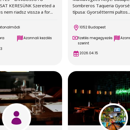
AT KERESÜNK Szereted a
Sombreros Taqueria Gyorsét
és nem riadsz vissza a for...
típusa: Gyorséttermi pultos..
atonalmádi
1052 Budapest
óra
Azonnali kezdés
fizetés megegyezés
Azonn
szerint
03
2026.04.15