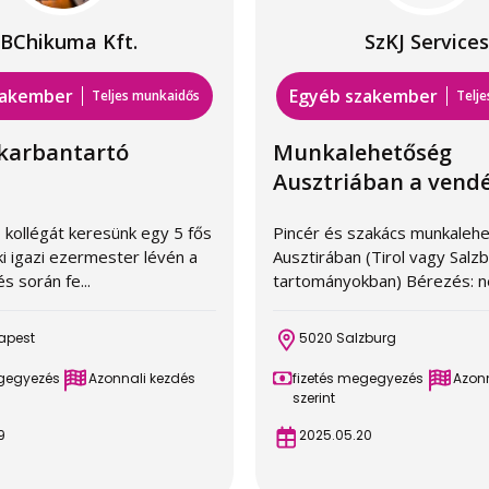
BChikuma Kft.
SzKJ Services
zakember
Egyéb szakember
Teljes munkaidős
Telj
 karbantartó
Munkalehetőség
Ausztriában a vendég
 kollégát keresünk egy 5 fős
Pincér és szakács munkaleh
i igazi ezermester lévén a
Ausztirában (Tirol vagy Salz
 során fe...
tartományokban) Bérezés: ne
apest
5020 Salzburg
egegyezés
Azonnali kezdés
fizetés megegyezés
Azonn
szerint
9
2025.05.20