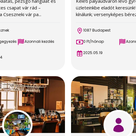
ilátás, pezsgő hangulat és
Keleti pályaudvaron lévő gy
tes csapat vár rád –
üzleteinkbe eladót keresünk!
a Cseszneki vár pa...
kínálunk; versenyképes bérezé
sznek
1087 Budapest
egegyezés
Azonnali kezdés
0 Ft/hónap
Azonn
2025.05.19
24