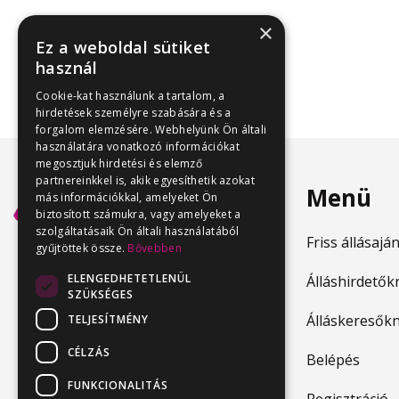
×
Ez a weboldal sütiket
használ
Cookie-kat használunk a tartalom, a
hirdetések személyre szabására és a
forgalom elemzésére. Webhelyünk Ön általi
használatára vonatkozó információkat
megosztjuk hirdetési és elemző
partnereinkkel is, akik egyesíthetik azokat
Menü
más információkkal, amelyeket Ön
biztosított számukra, vagy amelyeket a
szolgáltatásaik Ön általi használatából
Friss állásajá
gyűjtöttek össze.
Bővebben
ELENGEDHETETLENÜL
Álláshirdetők
SZÜKSÉGES
Álláskeresők
TELJESÍTMÉNY
CÉLZÁS
Belépés
FUNKCIONALITÁS