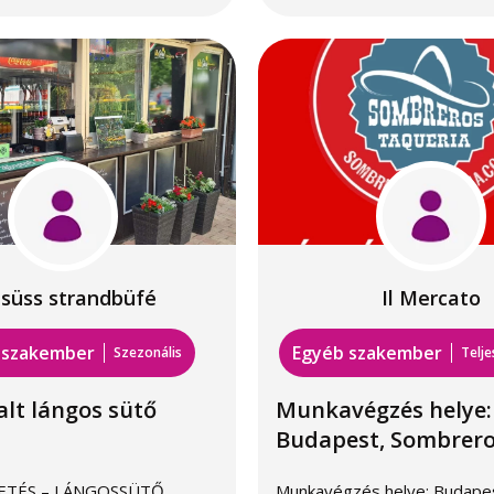
esüss strandbüfé
Il Mercato
 szakember
Egyéb szakember
Szezonális
Telj
lt lángos sütő
Munkavégzés helye:
Budapest, Sombreros
ETÉS – LÁNGOSSÜTŐ
Munkavégzés helye: Budape