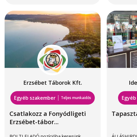
Erzsébet Táborok Kft.
Id
Egyéb szakember
Egyéb
Teljes munkaidős
Csatlakozz a Fonyódligeti
Tapaszta
Erzsébet-tábor...
BOLTI ELADÓ pozícióba keresünk
ÁLLÁSHIRD