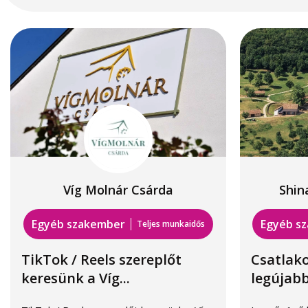
Víg Molnár Csárda
Shin
Egyéb szakember
Egyéb s
Teljes munkaidős
TikTok / Reels szereplőt
Csatlak
keresünk a Víg...
legújabb