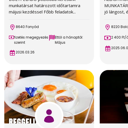
munkatársat határozott időtartamra
MUNKATÁRS
májusi kezdéssel Főbb feladatok...
jó lángost, 
8640 Fonyód
8220 Bal
fizetés megegyezés
Ettől a hónaptól:
2 400 Ft/
szerint
Május
2025.06.
2026.03.26