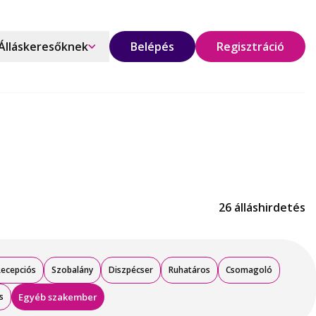
Álláskeresőknek
Belépés
Regisztráció
26 álláshirdetés
Recepciós
Szobalány
Diszpécser
Ruhatáros
Csomagoló
s
Egyéb szakember