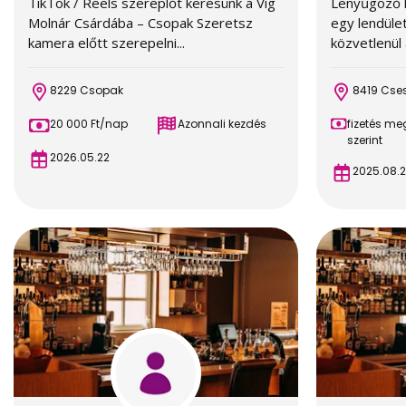
TikTok / Reels szereplőt keresünk a Víg
Lenyűgöző k
Molnár Csárdába – Csopak Szeretsz
egy lendüle
kamera előtt szerepelni...
közvetlenül 
8229 Csopak
8419 Cse
20 000 Ft/nap
Azonnali kezdés
fizetés m
szerint
2026.05.22
2025.08.