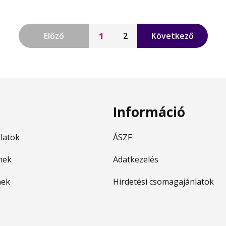
Előző
1
2
Következő
Információ
nlatok
ÁSZF
nek
Adatkezelés
nek
Hirdetési csomagajánlatok