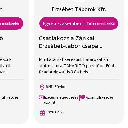
t.
Erzsébet Táborok Kft.
Egyéb szakember
es munkaidős
Teljes munkaidős
ő
Csatlakozz a Zánkai
Erzsébet-tábor csapa...
resünk
Munkatársat keresünk határozatlan
ővülő
időtartamra TAKARÍTÓ pozícióba Főbb
ar...
feladatok: - Külső és bels...
8251 Zánka
ali kezdés
fizetés megegyezés
Azonnali kezdés
szerint
2026.04.21