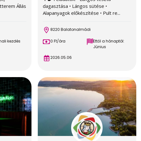
terem Állás
dagasztása • Lángos sütése •
.
Alapanyagok előkészítése • Pult re...
8220 Balatonalmádi
ali kezdés
0 Ft/óra
Ettől a hónaptól:
Június
2026.05.06