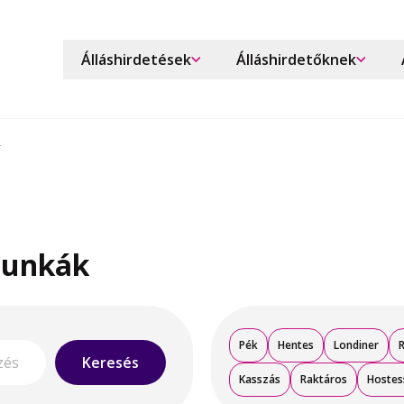
Álláshirdetések
Álláshirdetőknek
r
munkák
Pék
Hentes
Londiner
Keresés
Kasszás
Raktáros
Hostes