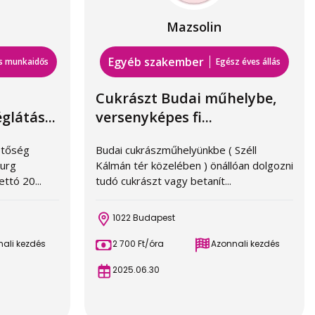
Mazsolin
Egyéb szakember
es munkaidős
Egész éves állás
Cukrászt Budai műhelybe,
látás...
versenyképes fi...
etőség
Budai cukrászműhelyünkbe ( Széll
burg
Kálmán tér közelében ) önállóan dolgozni
ttó 20...
tudó cukrászt vagy betanít...
1022 Budapest
ali kezdés
2 700 Ft/óra
Azonnali kezdés
2025.06.30