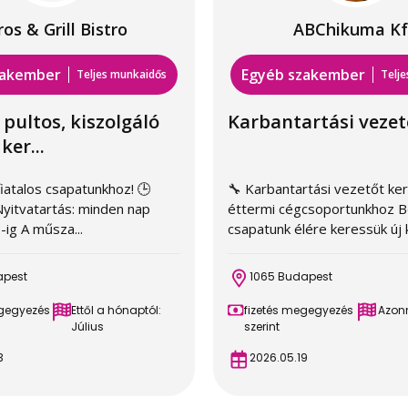
os & Grill Bistro
ABChikuma Kf
zakember
Egyéb szakember
Teljes munkaidős
Telj
 pultos, kiszolgáló
Karbantartási vezet
ker...
iatalos csapatunkhoz! 🕒
🔧 Karbantartási vezetőt ke
yitvatartás: minden nap
éttermi cégcsoportunkhoz B
-ig A műsza...
csapatunk élére keressük új k
apest
1065 Budapest
egegyezés
Ettől a hónaptól:
fizetés megegyezés
Azonn
Július
szerint
3
2026.05.19