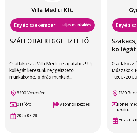
Villa Medici Kft.
Gyr
Egyéb szakember
Egyéb s
Teljes munkaidős
SZÁLLODAI REGGELIZTETŐ
Szakács,
kollégát 
Csatlakozz a Villa Medici csapatához! Új
Csatlakozz f
kollégát keresünk reggeliztető
Műszakok: N
munkakörbe, 8 órás munkaid...
10:00-20:00
8200 Veszprém
1239 Bud
0 Ft/óra
Azonnali kezdés
fizetés m
szerint
2025.08.29
2025.06.1