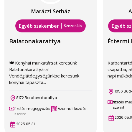
Maráczi Serház
A
Egyéb szakember
Egyéb s
Szezonális
Balatonakarattya
Éttermi
🍽️ Konyhai munkatársat keresünk
Karbantartó
Balatonakarattyára!
csapatba, ak
Vendéglátóegységünkbe keresünk
napi működés
konyhai tapaszta...
1056 Bud
8172 Balatonakarattya
fizetés m
szerint
fizetés megegyezés
Azonnali kezdés
szerint
2026.05.1
2025.05.31