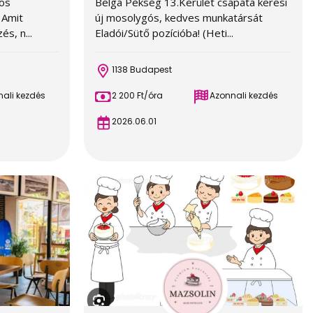
ros
Belga Pèkség 13.Kerület csapata keresi
 Amit
új mosolygós, kedves munkatársát
s, n...
Eladói/Sütő pozícióba! (Heti...
1138 Budapest
ali kezdés
2 200 Ft/óra
Azonnali kezdés
2026.06.01