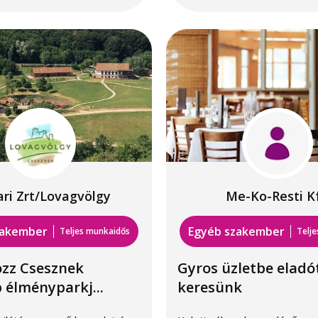
ari Zrt/Lovagvölgy
Me-Ko-Resti Kf
zakember
Egyéb szakember
Teljes munkaidős
Telj
ozz Csesznek
Gyros üzletbe eladó
 élményparkj...
keresünk