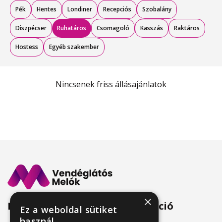
Pék
Hentes
Londiner
Recepciós
Szobalány
Diszpécser
Ruhatáros
Csomagoló
Kasszás
Raktáros
Hostess
Egyéb szakember
Nincsenek friss állásajánlatok
×
Menü
Információ
Ez a weboldal sütiket
használ