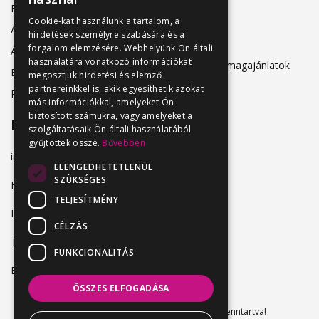
Friss állásajánlatok
ÁSZF
Cookie-kat használunk a tartalom, a
Álláshirdetőknek
hirdetések személyre szabására és a
Adatkezelés
forgalom elemzésére. Webhelyünk Ön általi
Álláskeresőknek
használatára vonatkozó információkat
Hirdetési csomagajánlatok
Belépés
megosztjuk hirdetési és elemző
partnereinkkel is, akik egyesíthetik azokat
Regisztráció
más információkkal, amelyeket Ön
biztosított számukra, vagy amelyeket a
Elérhetőség
szolgáltatásaik Ön általi használatából
gyűjtöttek össze.
Bővebben
info@vendeglatosmelok.hu
ELENGEDHETETLENÜL
SZÜKSÉGES
Facebook
TELJESÍTMÉNY
Instagram
CÉLZÁS
TikTok
FUNKCIONALITÁS
Blog
ÖSSZES ELFOGADÁSA
Vendeglatosmelok.hu © 2024. Minden jog fenntartva!