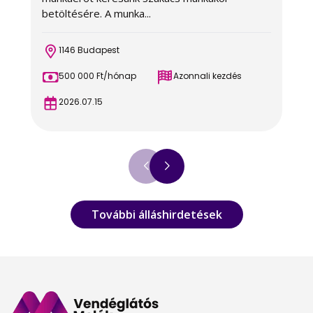
betöltésére. A munka...
b
1146 Budapest
500 000 Ft/hónap
Azonnali kezdés
2026.07.15
További álláshirdetések