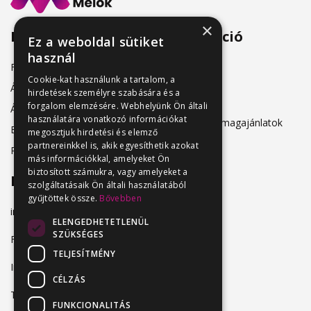
×
Menü
Információ
Ez a weboldal sütiket
használ
Friss állásajánlatok
ÁSZF
Cookie-kat használunk a tartalom, a
Álláshirdetőknek
hirdetések személyre szabására és a
Adatkezelés
forgalom elemzésére. Webhelyünk Ön általi
Álláskeresőknek
használatára vonatkozó információkat
Hirdetési csomagajánlatok
Belépés
megosztjuk hirdetési és elemző
partnereinkkel is, akik egyesíthetik azokat
Regisztráció
más információkkal, amelyeket Ön
biztosított számukra, vagy amelyeket a
Elérhetőség
szolgáltatásaik Ön általi használatából
gyűjtöttek össze.
Bővebben
info@vendeglatosmelok.hu
ELENGEDHETETLENÜL
SZÜKSÉGES
Facebook
TELJESÍTMÉNY
Instagram
CÉLZÁS
TikTok
FUNKCIONALITÁS