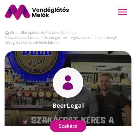
Friss állásajánlatok
Szakács
Szakács
Fix szakácsot keresünk Esztergomba – egész éves álláslehetőség!
(Beugrósokat is szívesen látunk)
BeerLegal
Szakács