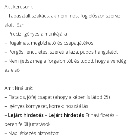
Akit keresünk:
– Tapasztalt szakács, aki nem most fog először szerviz
alatt főzni
– Precíz, igényes a munkájára
– Rugalmas, megbízható és csapatjátékos
– Pörgős, lendületes, szereti a laza, pubos hangulatot
– Nem ijedsz meg a forgalomtól, és tudod, hogy a vendég
az első
Amit kínálunk:
– Fiatalos, jófej csapat (ahogy a képen is látod 😉)
– Igényes környezet, korrekt hozzáállás
–
Lejárt hirdetés
–
Lejárt hirdetés
Ft havi fizetés +
béren felüli juttatások
– Napi étkezés biztosított