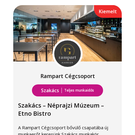
Kiemelt
Rampart Cégcsoport
Szakács
Teljes munkaidős
Szakács – Néprajzi Múzeum –
Etno Bistro
A Rampart Cégcsoport bővülő csapatába új
A
munkaerőt keresünk Szakács munkakör
m