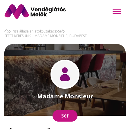
Friss állásajánlatok
Szakács
Séf
SÉFET KERESÜNK! - MADAME MONSIEUR, BUDAPEST
Madame Monsieur
Séf