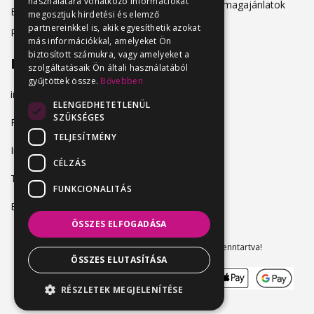
használatára vonatkozó információkat
Hirdetési csomagajánlatok
Belépés
megosztjuk hirdetési és elemző
partnereinkkel is, akik egyesíthetik azokat
Regisztráció
más információkkal, amelyeket Ön
biztosított számukra, vagy amelyeket a
Elérhetőség
szolgáltatásaik Ön általi használatából
gyűjtöttek össze.
Bővebben
info@vendeglatosmelok.hu
ELENGEDHETETLENÜL
SZÜKSÉGES
Facebook
TELJESÍTMÉNY
Instagram
CÉLZÁS
TikTok
FUNKCIONALITÁS
Blog
ÖSSZES ELFOGADÁSA
Vendeglatosmelok.hu © 2024. Minden jog fenntartva!
ÖSSZES ELUTASÍTÁSA
RÉSZLETEK MEGJELENÍTÉSE