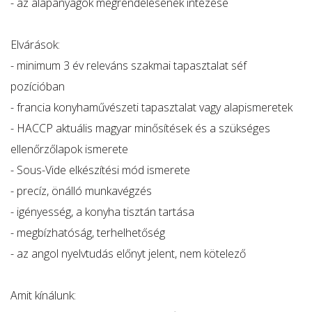
- az alapanyagok megrendelésének intézése
Elvárások:
- minimum 3 év releváns szakmai tapasztalat séf
pozícióban
- francia konyhaművészeti tapasztalat vagy alapismeretek
- HACCP aktuális magyar minősítések és a szükséges
ellenőrzőlapok ismerete
- Sous-Vide elkészítési mód ismerete
- precíz, önálló munkavégzés
- igényesség, a konyha tisztán tartása
- megbízhatóság, terhelhetőség
- az angol nyelvtudás előnyt jelent, nem kötelező
Amit kínálunk: