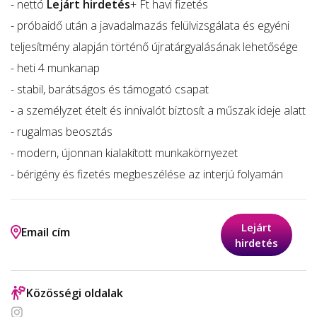
- nettó
Lejárt hirdetés
+ Ft havi fizetés
- próbaidő után a javadalmazás felülvizsgálata és egyéni
teljesítmény alapján történő újratárgyalásának lehetősége
- heti 4 munkanap
- stabil, barátságos és támogató csapat
- a személyzet ételt és innivalót biztosít a műszak ideje alatt
- rugalmas beosztás
- modern, újonnan kialakított munkakörnyezet
- bérigény és fizetés megbeszélése az interjú folyamán
Lejárt
Email cím
hirdetés
Közösségi oldalak