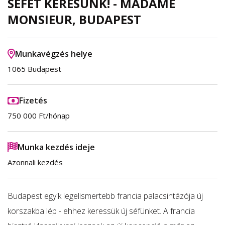
SÉFET KERESÜNK! - MADAME
MONSIEUR, BUDAPEST
Munkavégzés helye
1065 Budapest
Fizetés
750 000 Ft/hónap
Munka kezdés ideje
Azonnali kezdés
Budapest egyik legelismertebb francia palacsintázója új
korszakba lép - ehhez keressük új séfünket. A francia