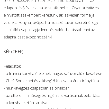
bisztró klasszikusai lesznek az új koncepció a már az
étlapon lévő francia palacsinták mellett. Olyan kreatív és
elhivatott szakembert keresünk, aki szívesen formálja
velünk a konyha jövőjét. Ha hosszú távon szeretnél egy
inspiráló csapat tagja lenni és valódi hatással lenni az
étlapra, csatlakozz hozzánk!
SÉF (CHEF)
Feladatok:
- a francia konyha ételeinek magas színvonalú elkészítése
- Chef, Sous-chef és a kisegítő kis csapatának irányítása
- munkavégzés csapatban és önállóan
- az étterem minőségi és higiéniai elvárásainak betartása
- a konyha tisztán tartása