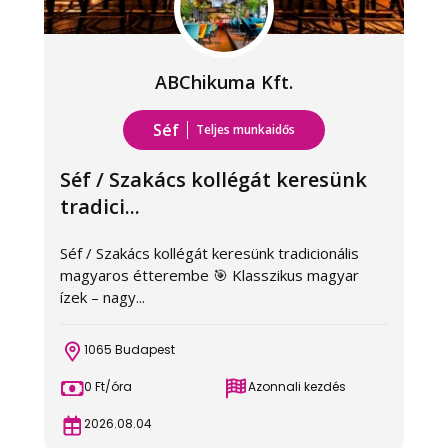
ABChikuma Kft.
Séf
Teljes munkaidős
Séf / Szakács kollégát keresünk
tradici...
Séf / Szakács kollégát keresünk tradicionális
S
magyaros étterembe 🎯 Klasszikus magyar
é
ízek – nagy...
k
1065 Budapest
0 Ft/óra
Azonnali kezdés
2026.08.04