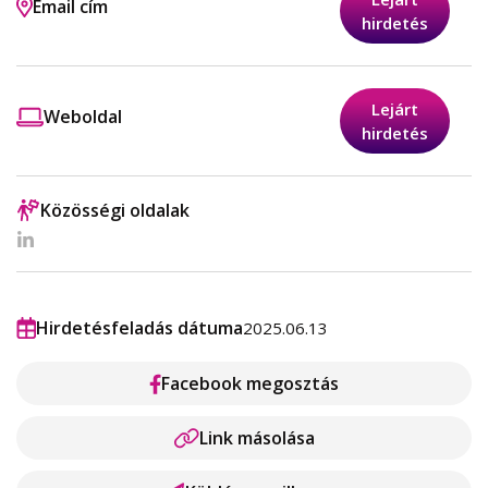
Email cím
hirdetés
Lejárt
Weboldal
hirdetés
Közösségi oldalak
Hirdetésfeladás dátuma
2025.06.13
Facebook megosztás
Link másolása