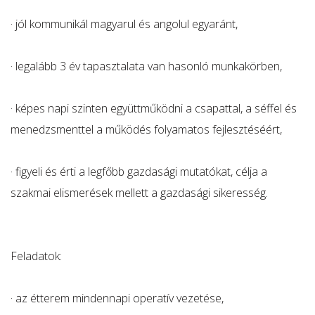
· jól kommunikál magyarul és angolul egyaránt,
· legalább 3 év tapasztalata van hasonló munkakörben,
· képes napi szinten együttműködni a csapattal, a séffel és
menedzsmenttel a működés folyamatos fejlesztéséért,
· figyeli és érti a legfőbb gazdasági mutatókat, célja a
szakmai elismerések mellett a gazdasági sikeresség.
Feladatok:
· az étterem mindennapi operatív vezetése,