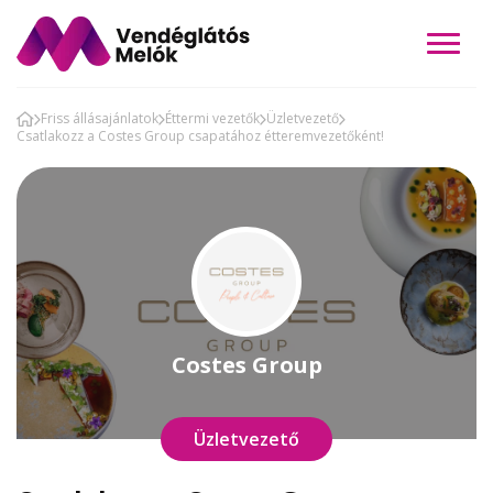
Friss állásajánlatok
Éttermi vezetők
Üzletvezető
Csatlakozz a Costes Group csapatához étteremvezetőként!
Costes Group
Üzletvezető