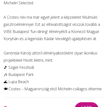
Michelin Selected
A Costes név ma már egyet jelent a képzeletet felülmúló
gasztroélménnyel. Ezt az elhivatottságot visszük tovább a
VIBE Budapest 'fun-dining' élményétől a Kismező Magyar
Konyhán és a legendás Kádár Vendéglő újjáépítésén át.
Gerendai Károly úttörő élményalkotóként olyan ikonikus
projekteket hívott életre, mint:
🎵 Sziget Fesztivál
🎶 Budapest Park
🌊 Lupa Beach
🍽️ Costes – Magyarország első Michelin-csillagos étterme
Lejárt