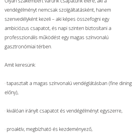
Olyan szakembert várunk csapatunk élére, aki a
vendégélményt nemcsak szolgáltatásként, hanem
szenvedélyként kezeli – aki képes összefogni egy
ambiciózus csapatot, és napi szinten biztosítani a
professzionális működést egy magas színvonalú
gasztronómiai térben.
Amit keresünk:
· tapasztalt a magas színvonalú vendéglátásban (fine dining
előny),
· kiválóan irányít csapatot és vendégélményt egyszerre,
· proaktív, megbízható és kezdeményező,