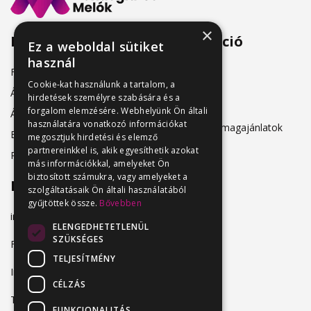
×
Menü
Információ
Ez a weboldal sütiket
használ
Friss állásajánlatok
ÁSZF
Cookie-kat használunk a tartalom, a
Álláshirdetőknek
hirdetések személyre szabására és a
Adatkezelés
forgalom elemzésére. Webhelyünk Ön általi
Álláskeresőknek
használatára vonatkozó információkat
Hirdetési csomagajánlatok
Belépés
megosztjuk hirdetési és elemző
partnereinkkel is, akik egyesíthetik azokat
Regisztráció
más információkkal, amelyeket Ön
biztosított számukra, vagy amelyeket a
Elérhetőség
szolgáltatásaik Ön általi használatából
gyűjtöttek össze.
Bővebben
info@vendeglatosmelok.hu
ELENGEDHETETLENÜL
SZÜKSÉGES
Facebook
TELJESÍTMÉNY
Instagram
CÉLZÁS
TikTok
FUNKCIONALITÁS