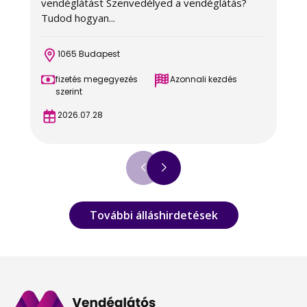
vendéglátást Szenvedélyed a vendéglátás?
B
Tudod hogyan...
s
1065 Budapest
fizetés megegyezés
Azonnali kezdés
szerint
2026.07.28
További álláshirdetések