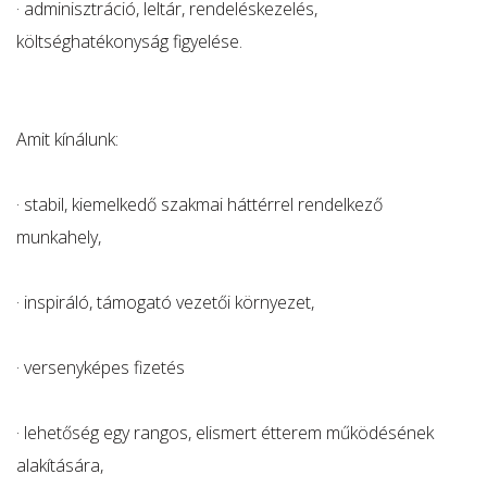
· adminisztráció, leltár, rendeléskezelés,
költséghatékonyság figyelése.
Amit kínálunk:
· stabil, kiemelkedő szakmai háttérrel rendelkező
munkahely,
· inspiráló, támogató vezetői környezet,
· versenyképes fizetés
· lehetőség egy rangos, elismert étterem működésének
alakítására,