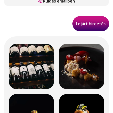
Küldés emailben
Lejárt hirdetés