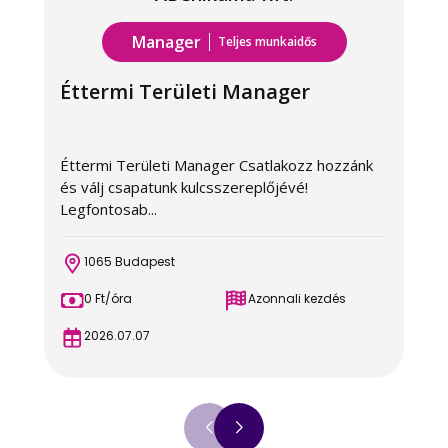
Manager
Teljes munkaidős
Éttermi Területi Manager
Éttermi Területi Manager Csatlakozz hozzánk
Ü
és válj csapatunk kulcsszereplőjévé!
v
Legfontosab...
T
1065 Budapest
0 Ft/óra
Azonnali kezdés
2026.07.07