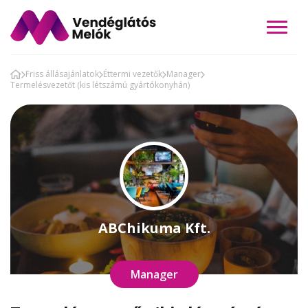
Friss állásajánlatok
Éttermi vezetők
Manager
Termelésvezetőt (kis létszámú gyártókonyhán)
ABChikuma Kft.
Manager