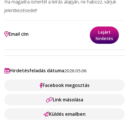
Ha magadra ismertél a leírás alapján, ne habozz, várjuk
jelentkezésedet!
Lejárt
Email cím
hirdetés
Hirdetésfeladás dátuma
2026.05.06
Facebook megosztás
Link másolása
Küldés emailben