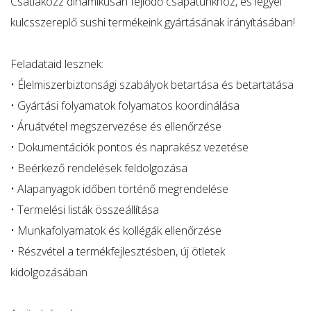
Csatlakozz dinamikusan fejlődő csapatunkhoz, és legyél
kulcsszereplő sushi termékeink gyártásának irányításában!
Feladataid lesznek:
• Élelmiszerbiztonsági szabályok betartása és betartatása
• Gyártási folyamatok folyamatos koordinálása
• Áruátvétel megszervezése és ellenőrzése
• Dokumentációk pontos és naprakész vezetése
• Beérkező rendelések feldolgozása
• Alapanyagok időben történő megrendelése
• Termelési listák összeállítása
• Munkafolyamatok és kollégák ellenőrzése
• Részvétel a termékfejlesztésben, új ötletek
kidolgozásában