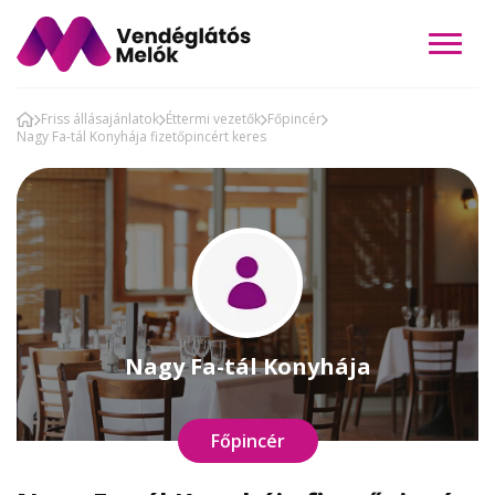
Friss állásajánlatok
Éttermi vezetők
Főpincér
Nagy Fa-tál Konyhája fizetőpincért keres
Nagy Fa-tál Konyhája
Főpincér