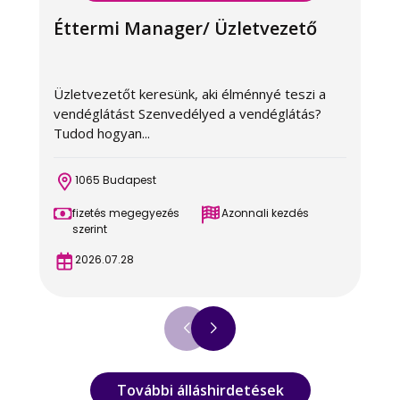
Éttermi Manager/ Üzletvezető
Üzletvezetőt keresünk, aki élménnyé teszi a
E
vendéglátást Szenvedélyed a vendéglátás?
G
Tudod hogyan...
g
1065 Budapest
fizetés megegyezés
Azonnali kezdés
szerint
2026.07.28
További álláshirdetések