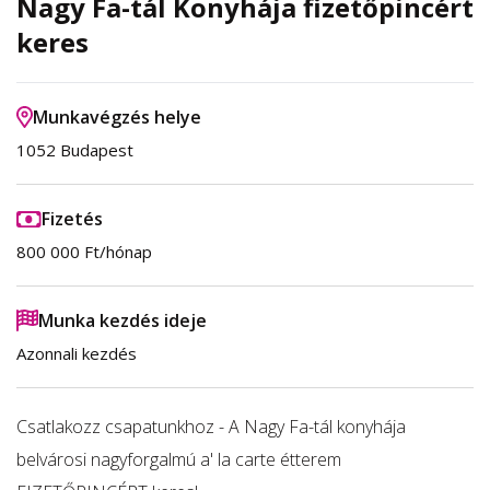
Nagy Fa-tál Konyhája fizetőpincért
keres
Munkavégzés helye
1052 Budapest
Fizetés
800 000 Ft/hónap
Munka kezdés ideje
Azonnali kezdés
Csatlakozz csapatunkhoz - A Nagy Fa-tál konyhája
belvárosi nagyforgalmú a' la carte étterem