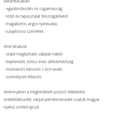
betanításában
- együttműködés és rugalmasság
- több év tapasztalat felszolgálóként
- magabiztos angol nyelvtudás
- tulajdonosi szemlélet
Amit kínálunk:
- stabil megbízható vállalati háttér
- bejelentett, biztos éves álláslehetőség
- motivációs bérezés + borravaló
- személyzeti étkezés
Amennyiben a meghirdetett pozíció felkeltette
érdeklődésedet, várjuk jelentkezésedet csatolt magyar
nyelvű önéletrajzzal.