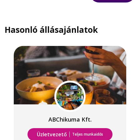
Hasonló állásajánlatok
ABChikuma Kft.
Üzletvezető
Teljes munkaidős