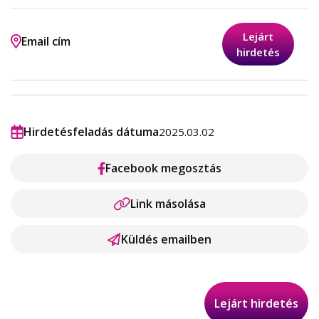
Lejárt
Email cím
hirdetés
Hirdetésfeladás dátuma
2025.03.02
Facebook megosztás
Link másolása
Küldés emailben
Lejárt hirdetés