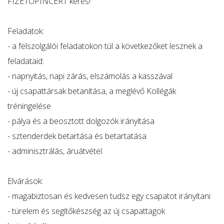
FIZETŐPINCÉRT keres!
Feladatok:
- a felszolgálói feladatokon túl a következőket lesznek a
feladataid:
- napnyitás, napi zárás, elszámolás a kasszával
- új csapattársak betanítása, a meglévő Kollégák
tréningelése
- pálya és a beosztott dolgozók irányítása
- sztenderdek betartása és betartatása
- adminisztrálás, áruátvétel
Elvárások:
- magabiztosan és kedvesen tudsz egy csapatot irányítani
- türelem és segítőkészség az új csapattagok