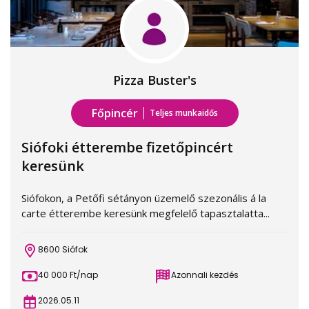
Pizza Buster's
Főpincér
Teljes munkaidős
Siófoki étterembe fizetőpincért
keresünk
Siófokon, a Petőfi sétányon üzemelő szezonális á la
carte étterembe keresünk megfelelő tapasztalatta...
8600 Siófok
40 000 Ft/nap
Azonnali kezdés
2026.05.11