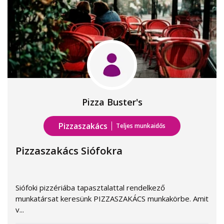
Pizza Buster's
Pizzaszakács
Teljes munkaidős
Pizzaszakács Siófokra
Siófoki pizzériába tapasztalattal rendelkező
munkatársat keresünk PIZZASZAKÁCS munkakörbe. Amit
v...