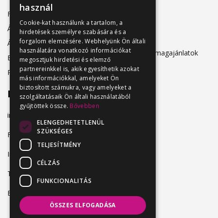
használ
Friss állásajánlatok
ÁSZF
Cookie-kat használunk a tartalom, a
Álláshirdetőknek
hirdetések személyre szabására és a
Adatkezelés
forgalom elemzésére. Webhelyünk Ön általi
Álláskeresőknek
használatára vonatkozó információkat
Hirdetési csomagajánlatok
Belépés
megosztjuk hirdetési és elemző
partnereinkkel is, akik egyesíthetik azokat
Regisztráció
más információkkal, amelyeket Ön
biztosított számukra, vagy amelyeket a
Elérhetőség
szolgáltatásaik Ön általi használatából
gyűjtöttek össze.
Bővebben
info@vendeglatosmelok.hu
ELENGEDHETETLENÜL
SZÜKSÉGES
Facebook
TELJESÍTMÉNY
Instagram
CÉLZÁS
TikTok
FUNKCIONALITÁS
Blog
ÖSSZES ELFOGADÁSA