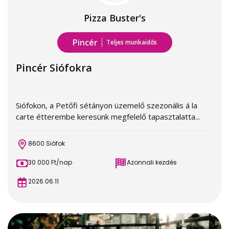
Pizza Buster's
Pincér
Teljes munkaidős
Pincér Siófokra
Siófokon, a Petőfi sétányon üzemelő szezonális á la
carte étterembe keresünk megfelelő tapasztalatta...
8600 Siófok
30 000 Ft/nap
Azonnali kezdés
2026.06.11