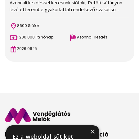
Azonnali kezdéssel keresünk siófoki, Petőfi sétányon
lévő étterembe gyakorlattal rendelkező szakácso...
8600 Siófok
1 200 000 Ft/hónap
Azonnali kezdés
2026.06.15
×
Menü
Információ
Ez a weboldal sütiket