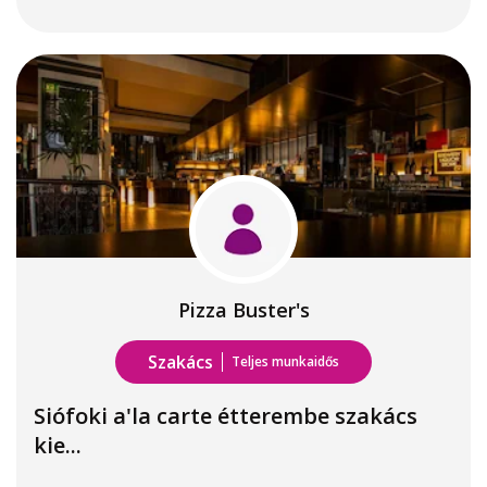
Pizza Buster's
Szakács
Teljes munkaidős
Siófoki a'la carte étterembe szakács
kie...