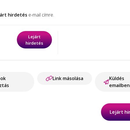
árt hirdetés
e-mail címre.
Lejárt
hirdetés
ook
Link másolása
Küldés
ztás
emailben
Lejárt h