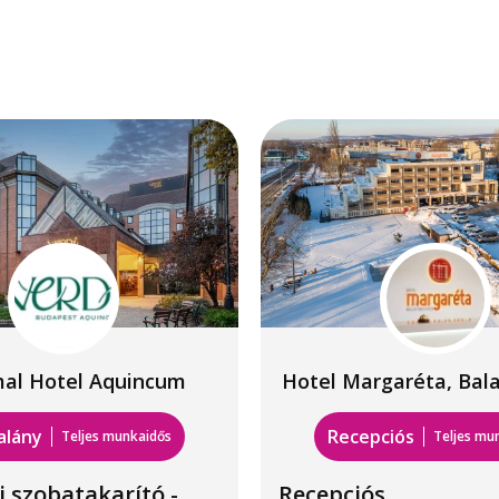
al Hotel Aquincum
Hotel Margaréta, Bal
alány
Recepciós
Teljes munkaidős
Teljes mu
i szobatakarító -
Recepciós