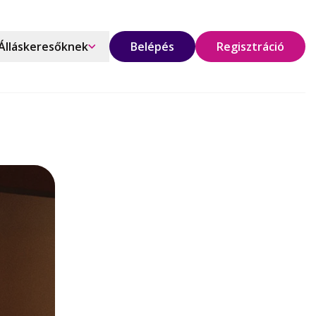
Álláskeresőknek
Belépés
Regisztráció