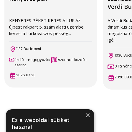
Verdi Bu
KENYERES PÉKET KERES A LUI! Az
A Verdi Bud
újpest rakpart 5. szám alatti üzembe
dinamikus c
keresi a Lui kovászos pékség...
megbízható,
igé...
1137 Budapest
1036 Bud
fizetés megegyezés
Azonnali kezdés
szerint
0 Ft/hón
2026.07.20
2026.08.
×
Ez a weboldal sütiket
használ