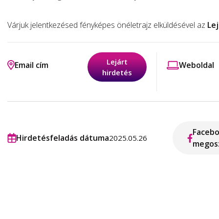
Várjuk jelentkezésed fényképes önéletrajz elküldésével az
Lej
Lejárt
Email cím
Weboldal
hirdetés
Faceb
Hirdetésfeladás dátuma
2025.05.26
megos