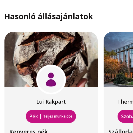
Hasonló állásajánlatok
Lui Rakpart
Therm
Pék
Szob
Teljes munkaidős
Kenyeres pék
Szálloda