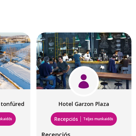
atonfüred
Hotel Garzon Plaza
Recepciós
nkaidős
Teljes munkaidős
Recepciós