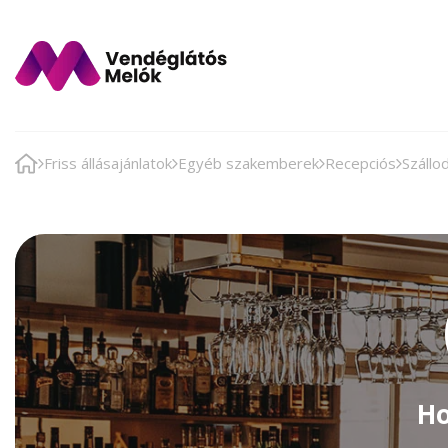
Friss állásajánlatok
Egyéb szakemberek
Recepciós
Szállo
Ho