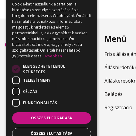
Cookie-kat használunk a tartalom, a
hirdetések személyre szabására és a
forgalom elemzésére. Webhelyünk Ön általi
használatára vonatkozó információkat
megosztjuk hirdetési és elemző
partnereinkkel is, akik egyesíthetik azokat
Menü
más információkkal, amelyeket Ön
biztosított számukra, vagy amelyeket a
szolgáltatásaik Ön általi használatából
Friss állásajá
gyűjtöttek össze.
Bővebben
ELENGEDHETETLENÜL
Álláshirdetők
SZÜKSÉGES
Álláskeresők
TELJESÍTMÉNY
CÉLZÁS
Belépés
FUNKCIONALITÁS
Regisztráció
ÖSSZES ELFOGADÁSA
ÖSSZES ELUTASÍTÁSA