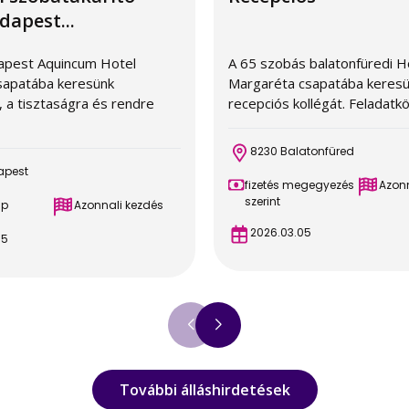
dapest...
apest Aquincum Hotel
A 65 szobás balatonfüredi H
sapatába keresünk
Margaréta csapatába keres
 a tisztaságra és rendre
recepciós kollégát. Feladatkör
8230 Balatonfüred
apest
fizetés megegyezés
Azonn
szerint
ap
Azonnali kezdés
2026.03.05
05
További álláshirdetések