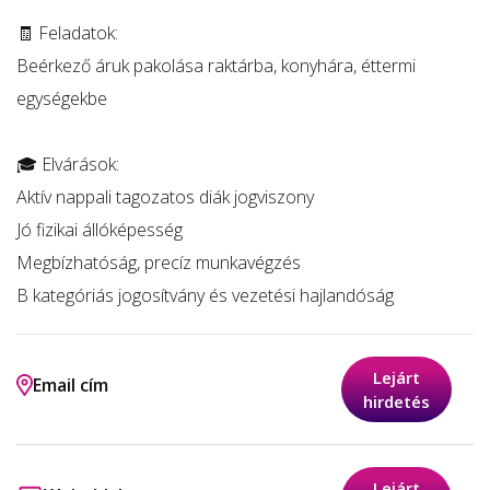
🧾 Feladatok:
Beérkező áruk pakolása raktárba, konyhára, éttermi
egységekbe
🎓 Elvárások:
Aktív nappali tagozatos diák jogviszony
Jó fizikai állóképesség
Megbízhatóság, precíz munkavégzés
B kategóriás jogosítvány és vezetési hajlandóság
Lejárt
Email cím
hirdetés
Lejárt