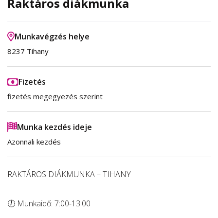
Raktáros diákmunka
Munkavégzés helye
8237 Tihany
Fizetés
fizetés megegyezés szerint
Munka kezdés ideje
Azonnali kezdés
RAKTÁROS DIÁKMUNKA – TIHANY
🕖 Munkaidő: 7:00-13:00