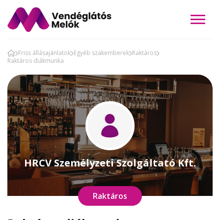
Friss állásajánlatok
Egyéb szakemberek
Raktáros
Raktáros diákmunka
HRCV Személyzeti Szolgáltató Kft.
Raktáros