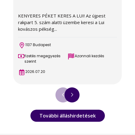
KENYERES PÉKET KERES A LUI! Az újpest
A
rakpart 5. szám alatti üzembe keresi a Lui
c
kovászos pékség...
é
1137 Budapest
fizetés megegyezés
Azonnali kezdés
szerint
2026.07.20
További álláshirdetések