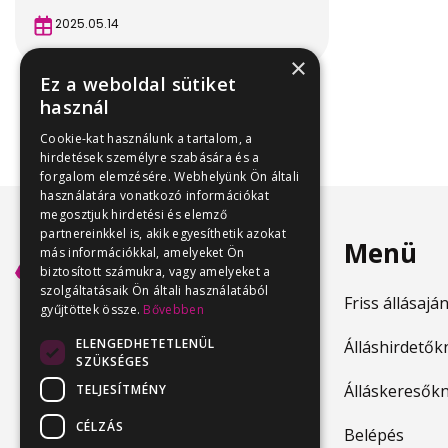
2025.05.14
×
Ez a weboldal sütiket
használ
Cookie-kat használunk a tartalom, a
hirdetések személyre szabására és a
forgalom elemzésére. Webhelyünk Ön általi
használatára vonatkozó információkat
megosztjuk hirdetési és elemző
partnereinkkel is, akik egyesíthetik azokat
Menü
más információkkal, amelyeket Ön
biztosított számukra, vagy amelyeket a
szolgáltatásaik Ön általi használatából
Friss állásajá
gyűjtöttek össze.
Bővebben
ELENGEDHETETLENÜL
Álláshirdetők
SZÜKSÉGES
Álláskeresők
TELJESÍTMÉNY
CÉLZÁS
Belépés