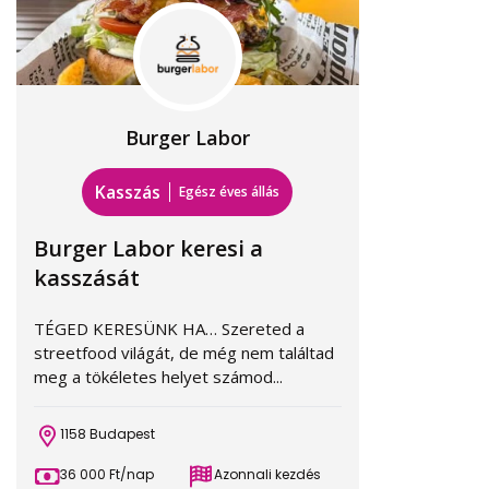
Burger Labor
Kasszás
Egész éves állás
Burger Labor keresi a
kasszását
TÉGED KERESÜNK HA… Szereted a
streetfood világát, de még nem találtad
meg a tökéletes helyet számod...
1158 Budapest
36 000 Ft/nap
Azonnali kezdés