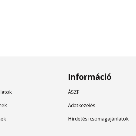
Információ
nlatok
ÁSZF
nek
Adatkezelés
nek
Hirdetési csomagajánlatok