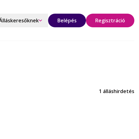
Álláskeresőknek
Belépés
Regisztráció
1 álláshirdetés