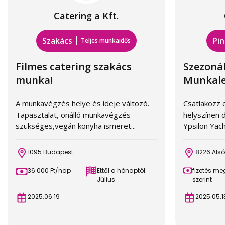
Catering a Kft.
Szakács
Pin
Teljes munkaidős
Filmes catering szakács
Szezonál
munka!
Munkaleh
A munkavégzés helye és ideje változó.
Csatlakozz e
Tapasztalat, önálló munkavégzés
helyszínen 
szükséges,vegán konyha ismeret...
Ypsilon Yach
1095 Budapest
8226 Alsó
36 000 Ft/nap
Ettől a hónaptól:
fizetés m
Július
szerint
2025.06.19
2025.05.1