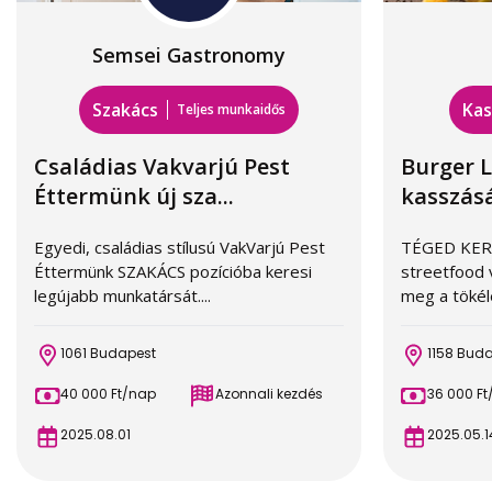
Semsei Gastronomy
Szakács
Kas
Teljes munkaidős
Családias Vakvarjú Pest
Burger L
Éttermünk új sza...
kasszás
Egyedi, családias stílusú VakVarjú Pest
TÉGED KER
Éttermünk SZAKÁCS pozícióba keresi
streetfood 
legújabb munkatársát....
meg a tökél
1061 Budapest
1158 Bud
40 000 Ft/nap
Azonnali kezdés
36 000 F
2025.08.01
2025.05.1