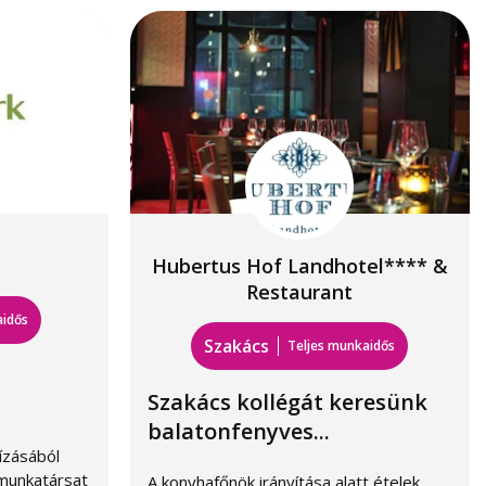
Hubertus Hof Landhotel**** &
Restaurant
aidős
Szakács
Teljes munkaidős
Szakács kollégát keresünk
balatonfenyves...
ízásából
 munkatársat
A konyhafőnök irányítása alatt ételek