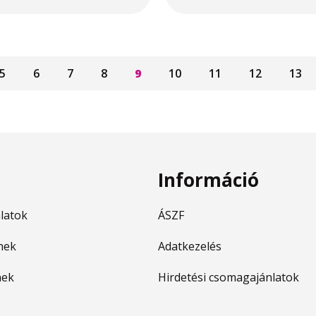
5
6
7
8
9
10
11
12
13
Információ
nlatok
ÁSZF
nek
Adatkezelés
nek
Hirdetési csomagajánlatok