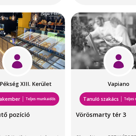
Pékség XIII. Kerület
Vapiano
zakember
Tanuló szakács
Teljes munkaidős
Teljes
tő pozíció
Vörösmarty tér 3