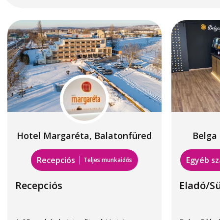
Hotel Margaréta, Balatonfüred
Belga 
Recepciós
Egyéb s
Teljes munkaidős
Recepciós
Eladó/Sü