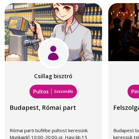
Csillag bisztró
Pultos
Pin
Szezonális
Budapest, Római part
Felszolg
Római parti büfébe pultost keresünk.
Budapest be
Munkaidő 10:00-20:00-ig. Havi kb.15
keressük tel