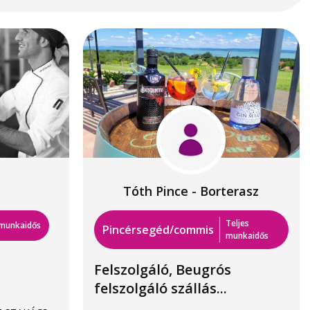
Tóth Pince - Borterasz
Teljes
 munkaidős
Pincérsegéd/commis
munkaidős
Felszolgáló, Beugrós
felszolgáló szállás...