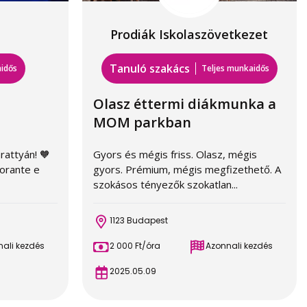
Prodiák Iskolaszövetkezet
Tanuló szakács
aidős
Teljes munkaidős
Olasz éttermi diákmunka a
MOM parkban
rattyán! 🧡
Gyors és mégis friss. Olasz, mégis
torante e
gyors. Prémium, mégis megfizethető. A
szokásos tényezők szokatlan...
1123 Budapest
ali kezdés
2 000 Ft/óra
Azonnali kezdés
2025.05.09