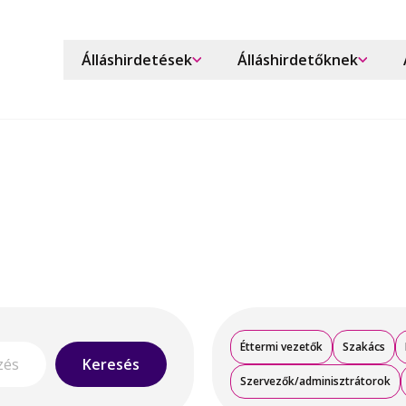
Álláshirdetések
Álláshirdetőknek
Éttermi vezetők
Szakács
Keresés
Szervezők/adminisztrátorok