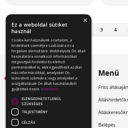
×
Ez a weboldal sütiket
Előző
1
2
3
4
használ
Cookie-kat használunk a tartalom, a
hirdetések személyre szabására és a
forgalom elemzésére. Webhelyünk Ön általi
használatára vonatkozó információkat
megosztjuk hirdetési és elemző
partnereinkkel is, akik egyesíthetik azokat
Menü
más információkkal, amelyeket Ön
biztosított számukra, vagy amelyeket a
szolgáltatásaik Ön általi használatából
Friss állásajá
gyűjtöttek össze.
Bővebben
ELENGEDHETETLENÜL
Álláshirdetők
SZÜKSÉGES
Álláskeresők
TELJESÍTMÉNY
CÉLZÁS
Belépés