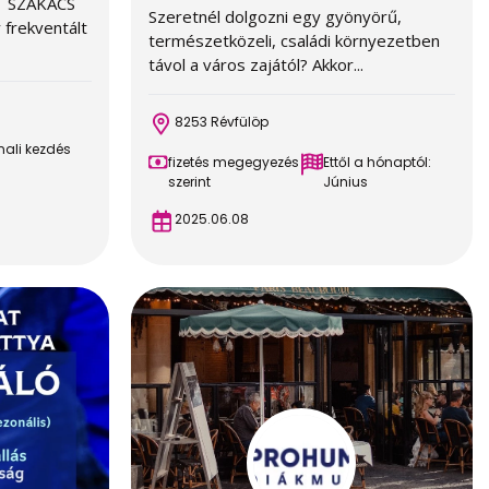
T SZAKÁCS
Szeretnél dolgozni egy gyönyörű,
 frekventált
természetközeli, családi környezetben
távol a város zajától? Akkor...
8253 Révfülöp
ali kezdés
fizetés megegyezés
Ettől a hónaptól:
szerint
Június
2025.06.08