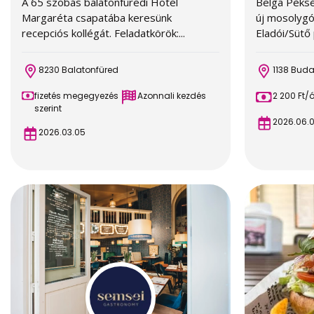
A 65 szobás balatonfüredi Hotel
Belga Pèksé
Margaréta csapatába keresünk
új mosolygó
recepciós kollégát. Feladatkörök:...
Eladói/Sütő p
8230 Balatonfüred
1138 Bud
fizetés megegyezés
Azonnali kezdés
2 200 Ft/
szerint
2026.06.0
2026.03.05