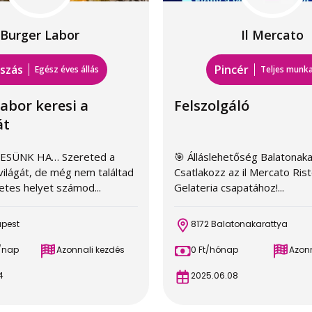
Burger Labor
Il Mercato
szás
Pincér
Egész éves állás
Teljes munk
abor keresi a
Felszolgáló
át
ESÜNK HA… Szereted a
🎯 Álláslehetőség Balatonaka
világát, de még nem találtad
Csatlakozz az il Mercato Ris
etes helyet számod...
Gelateria csapatához!...
apest
8172 Balatonakarattya
t/nap
Azonnali kezdés
0 Ft/hónap
Azonn
4
2025.06.08