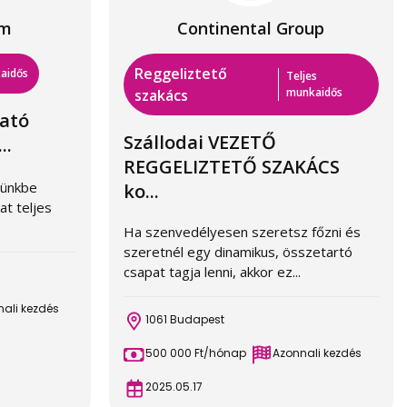
em
Continental Group
Reggeliztető
aidős
Teljes
munkaidős
szakács
ható
Szállodai VEZETŐ
..
REGGELIZTETŐ SZAKÁCS
rmünkbe
ko...
at teljes
Ha szenvedélyesen szeretsz főzni és
szeretnél egy dinamikus, összetartó
csapat tagja lenni, akkor ez...
ali kezdés
1061 Budapest
500 000 Ft/hónap
Azonnali kezdés
2025.05.17