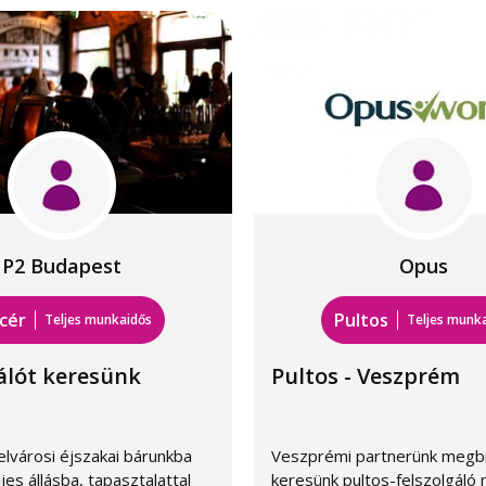
P2 Budapest
Opus
cér
Pultos
Teljes munkaidős
Teljes munk
álót keresünk
Pultos - Veszprém
lvárosi éjszakai bárunkba
Veszprémi partnerünk megb
jes állásba, tapasztalattal
keresünk pultos-felszolgáló