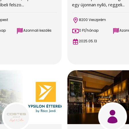
eli felszo...
egy újonnan nyíló, reggeli...
apest
8200 Veszprém
nap
Azonnali kezdés
0 Ft/hónap
Azonn
5
2025.05.13