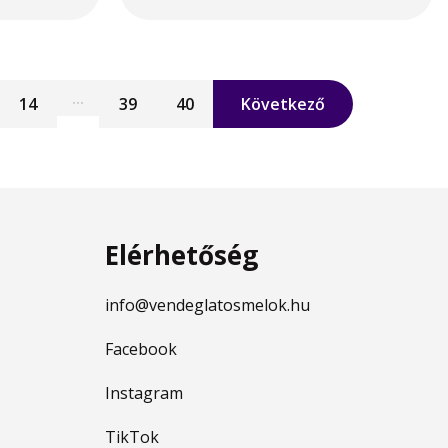
...
14
39
40
Következő
Elérhetőség
info@vendeglatosmelok.hu
Facebook
Instagram
TikTok