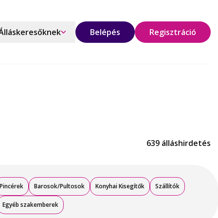
Álláskeresőknek
Belépés
Regisztráció
639 álláshirdetés
Pincérek
Barosok/Pultosok
Konyhai Kisegítők
Szállítók
Egyéb szakemberek