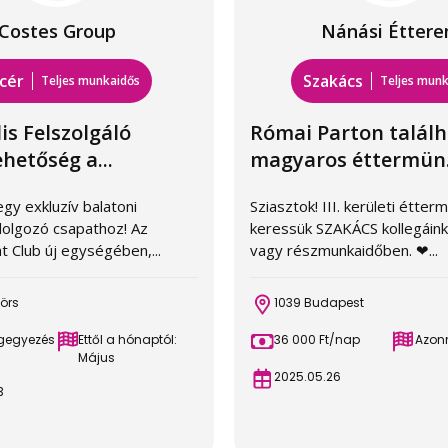
Costes Group
Nánási Étter
cér
Szakács
Teljes munkaidős
Teljes munk
is Felszolgáló
Római Parton talál
etőség a...
magyaros éttermün.
gy exkluzív balatoni
Sziasztok! III. kerületi étte
dolgozó csapathoz! Az
keressük SZAKÁCS kollegáink
t Club új egységében,...
vagy részmunkaidőben. ❤...
örs
1039 Budapest
egegyezés
Ettől a hónaptól:
36 000 Ft/nap
Azonn
Május
2025.05.26
3