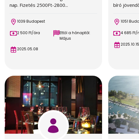
nap. Fizetés 2500Ft-2800...
bíró jövendőb
1039 Budapest
1051 Bud
2 500 Ft/óra
Ettől a hónaptól:
4 685 Ft/
Május
2025.10.1
2025.05.08