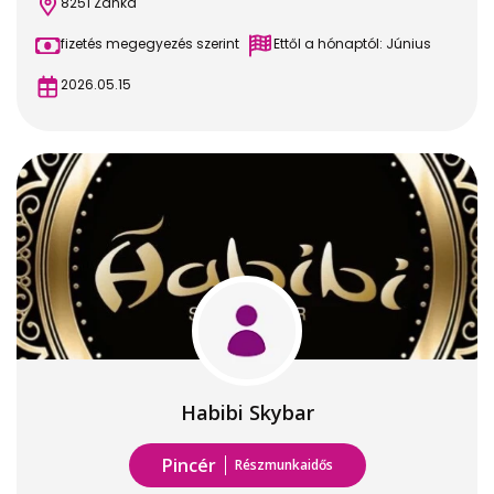
8251 Zánka
fizetés megegyezés szerint
Ettől a hónaptól: Június
2026.05.15
Habibi Skybar
Pincér
Részmunkaidős