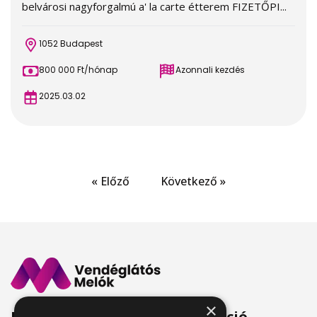
belvárosi nagyforgalmú a' la carte étterem FIZETŐPI...
1052 Budapest
800 000 Ft/hónap
Azonnali kezdés
2025.03.02
« Előző
Következő »
×
Menü
Információ