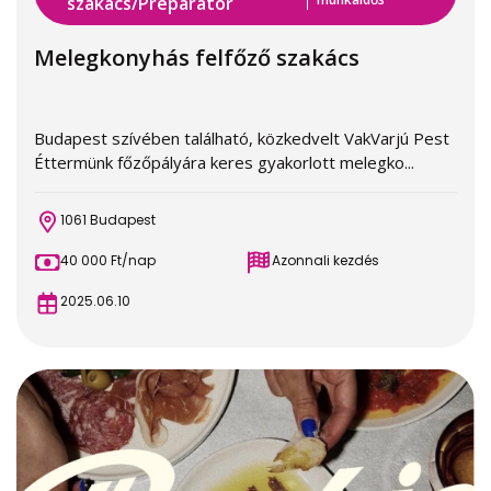
szakács/Preparátor
Melegkonyhás felfőző szakács
Budapest szívében található, közkedvelt VakVarjú Pest
Éttermünk főzőpályára keres gyakorlott melegko...
1061 Budapest
40 000 Ft/nap
Azonnali kezdés
2025.06.10