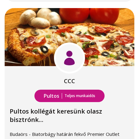
CCC
Pultos
Teljes munkaidős
Pultos kollégát keresünk olasz
bisztrónk...
Budaörs - Biatorbágy határán fekvő Premier Outlet