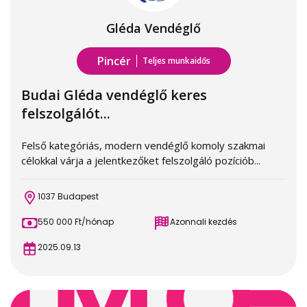
Gléda Vendéglő
Pincér
Teljes munkaidős
Budai Gléda vendéglő keres
felszolgálót...
Felső kategóriás, modern vendéglő komoly szakmai
célokkal várja a jelentkezőket felszolgáló pozíciób...
1037 Budapest
550 000 Ft/hónap
Azonnali kezdés
2025.09.13