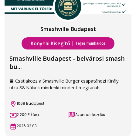
Smashville Budapest
Konyhai Kisegítő
Teljes munkaidős
Smashville Budapest - belvárosi smash
bu...
🍔 Csatlakozz a Smashville Burger csapatához! Király
utca 88 Nálunk mindenki mindent megtanul:...
1068 Budapest
2 200 Ft/óra
Azonnali kezdés
2026.02.03