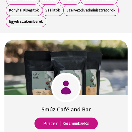
Konyhai Kisegítők
Szállítók
Szervezők/adminisztrátorok
Egyéb szakemberek
Smúz Café and Bar
Pincér
Részmunkaidős