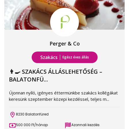
Perger & Co
Szakács
Egész éves állás
👨‍🍳 SZAKÁCS ÁLLÁSLEHETŐSÉG –
BALATONFÜ...
Újonnan nyíló, igényes éttermünkbe szakács kollégákat
keresünk szeptember közepi kezdéssel, teljes m...
8230 Balatonfüred
500 000 Ft/hónap
Azonnali kezdés