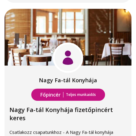
Nagy Fa-tál Konyhája
Főpincér
Teljes munkaidős
Nagy Fa-tál Konyhája fizetőpincért
keres
Csatlakozz csapatunkhoz - A Nagy Fa-tál konyhája