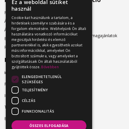
Ez a weboldal sütiket
használ
Friss állásajánlatok
ÁSZF
Cookie-kat használunk a tartalom, a
Álláshirdetőknek
hirdetések személyre szabására és a
Adatkezelés
forgalom elemzésére. Webhelyünk Ön általi
Álláskeresőknek
használatára vonatkozó információkat
Hirdetési csomagajánlatok
Belépés
megosztjuk hirdetési és elemző
partnereinkkel is, akik egyesíthetik azokat
Regisztráció
más információkkal, amelyeket Ön
biztosított számukra, vagy amelyeket a
Elérhetőség
szolgáltatásaik Ön általi használatából
gyűjtöttek össze.
Bővebben
info@vendeglatosmelok.hu
ELENGEDHETETLENÜL
SZÜKSÉGES
Facebook
TELJESÍTMÉNY
Instagram
CÉLZÁS
TikTok
FUNKCIONALITÁS
Blog
ÖSSZES ELFOGADÁSA