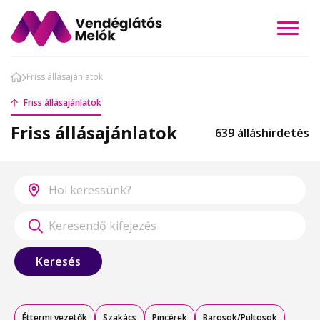
Friss állásajánlatok
Friss állásajánlatok
Friss állásajánlatok
639 álláshirdetés
Keresés
Éttermi vezetők
Szakács
Pincérek
Barosok/Pultosok