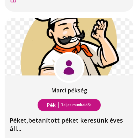
Marci pékség
Pék
Teljes munkaidős
Péket,betanított péket keresünk éves
áll...