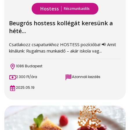
Hostess
Részmunkaidős
Beugrós hostess kollégát keresünk a
hété...
Csatlakozz csapatunkhoz HOSTESS pozícióba! 📢 Amit
kínálunk: Rugalmas munkaidő – akár iskola vag...
1086 Budapest
2 300 Ft/óra
Azonnali kezdés
2025.05.19