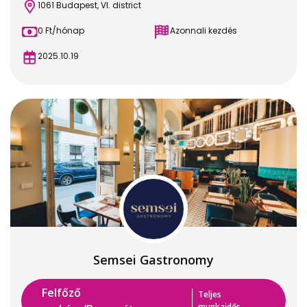
1061 Budapest, VI. district
0 Ft/hónap
Azonnali kezdés
2025.10.19
Semsei Gastronomy
Felfőző
Teljes
munkaidős