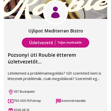
Ujlipot Mediterran Bistro
Üzletvezető
Teljes munkaidős
Pozsonyi úti Roubie étterem
üzletvezetőt...
Lételemed a problémamegoldás? Sőt szerinted nem is
léteznek problémák, csak megoldások? Szeretnél eg...
1137 Budapest
750 000 Ft/hónap
Azonnali kezdés
2026.06.13