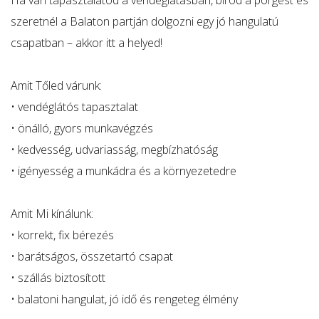
Ha van tapasztalatod a vendéglátásban, bírod a pörgést és
szeretnél a Balaton partján dolgozni egy jó hangulatú
csapatban – akkor itt a helyed!
Amit Tőled várunk:
• vendéglátós tapasztalat
• önálló, gyors munkavégzés
• kedvesség, udvariasság, megbízhatóság
• igényesség a munkádra és a környezetedre
Amit Mi kínálunk:
• korrekt, fix bérezés
• barátságos, összetartó csapat
• szállás biztosított
• balatoni hangulat, jó idő és rengeteg élmény