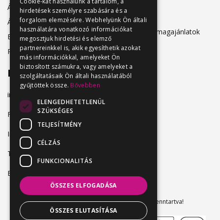
Cookie-kat használunk a tartalom, a
Álláshirdetőknek
hirdetések személyre szabására és a
Adatkezelés
forgalom elemzésére. Webhelyünk Ön általi
Álláskeresőknek
használatára vonatkozó információkat
Hirdetési csomagajánlatok
Belépés
megosztjuk hirdetési és elemző
partnereinkkel is, akik egyesíthetik azokat
Regisztráció
más információkkal, amelyeket Ön
biztosított számukra, vagy amelyeket a
Elérhetőség
szolgáltatásaik Ön általi használatából
gyűjtöttek össze.
Bővebben
info@vendeglatosmelok.hu
ELENGEDHETETLENÜL
SZÜKSÉGES
Facebook
TELJESÍTMÉNY
Instagram
CÉLZÁS
TikTok
FUNKCIONALITÁS
Blog
ÖSSZES ELFOGADÁSA
Vendeglatosmelok.hu © 2024. Minden jog fenntartva!
ÖSSZES ELUTASÍTÁSA