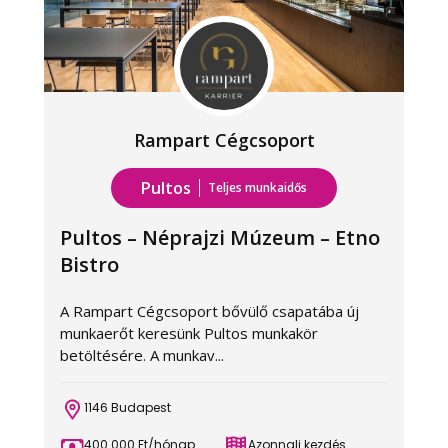
Rampart Cégcsoport
Pultos
Teljes munkaidős
Pultos – Néprajzi Múzeum – Etno
Bistro
A Rampart Cégcsoport bővülő csapatába új
A
munkaerőt keresünk Pultos munkakör
a
betöltésére. A munkav...
a
1146 Budapest
400 000 Ft/hónap
Azonnali kezdés