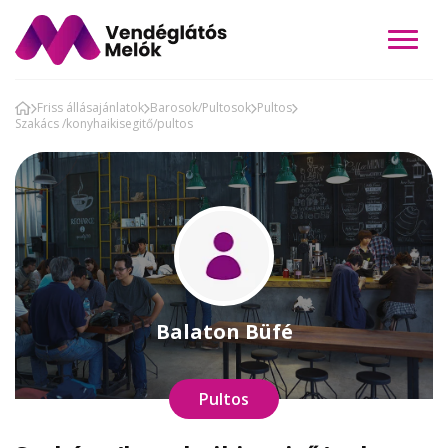
Friss állásajánlatok
Barosok/Pultosok
Pultos
Szakács /konyhaikisegitő/pultos
Balaton Büfé
Pultos