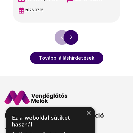
2026.07.15
További álláshirdetések
×
Menü
Információ
Ez a weboldal sütiket
használ
Friss állásajánlatok
ÁSZF