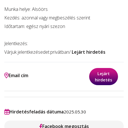
Munka helye: Alsóörs
Kezdés: azonnal vagy megbeszélés szerint
Időtartam: egész nyári szezon
Jelentkezés:
Várjuk jelentkezésedet:privátban/
Lejárt hirdetés
Lejárt
Email cím
hirdetés
Hirdetésfeladás dátuma
2025.05.30
Facebook megosztás