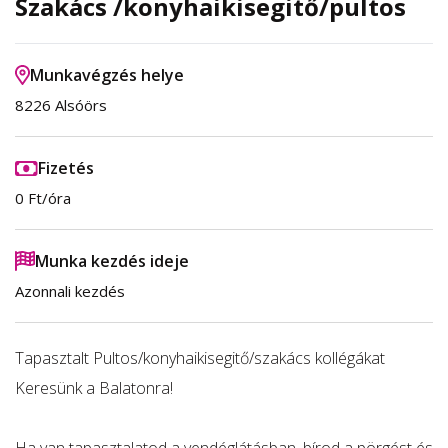
Szakács /konyhaikisegitő/pultos
Munkavégzés helye
8226 Alsóörs
Fizetés
0 Ft/óra
Munka kezdés ideje
Azonnali kezdés
Tapasztalt Pultos/konyhaikisegitő/szakács kollégákat
Keresünk a Balatonra!