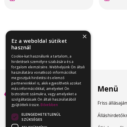
×
Ez a weboldal sütiket
használ
Cookie-kat használunk a tartalom, a
hirdetések személyre szabására és a
forgalom elemzésére. Webhelyünk Ön általi
használatára vonatkozó információkat
megosztjuk hirdetési és elemző
partnereinkkel is, akik egyesíthetik azokat
Menü
más információkkal, amelyeket Ön
biztosított számukra, vagy amelyeket a
szolgáltatásaik Ön általi használatából
Friss állásajá
gyűjtöttek össze.
Bővebben
ELENGEDHETETLENÜL
Álláshirdetők
SZÜKSÉGES