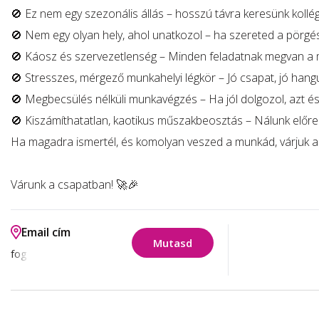
🚫 Ez nem egy szezonális állás – hosszú távra keresünk kollég
🚫 Nem egy olyan hely, ahol unatkozol – ha szereted a pörgést
🚫 Káosz és szervezetlenség – Minden feladatnak megvan a
🚫 Stresszes, mérgező munkahelyi légkör – Jó csapat, jó hangula
🚫 Megbecsülés nélküli munkavégzés – Ha jól dolgozol, azt és
🚫 Kiszámíthatatlan, kaotikus műszakbeosztás – Nálunk előre 
Ha magadra ismertél, és komolyan veszed a munkád, várjuk a
Várunk a csapatban! 🚀🎉
Email cím
Mutasd
fog