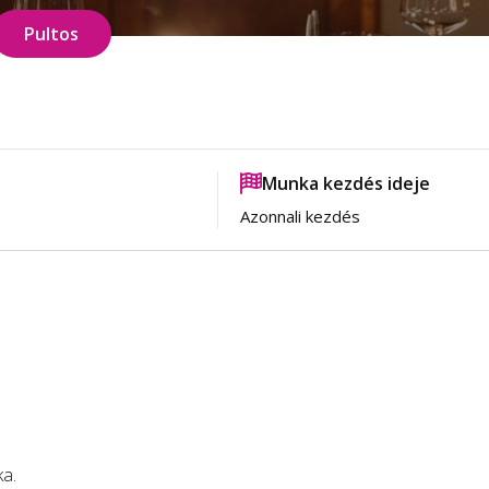
Pultos
Munka kezdés ideje
Azonnali kezdés
ka.