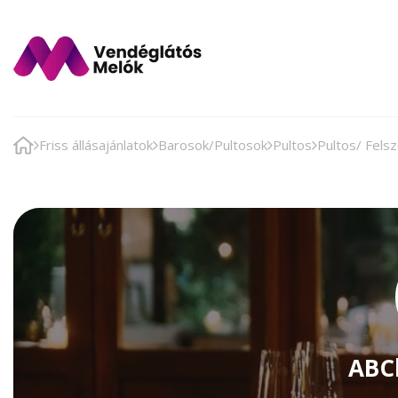
Friss állásajánlatok
Barosok/Pultosok
Pultos
Pultos/ Felsz
ABC