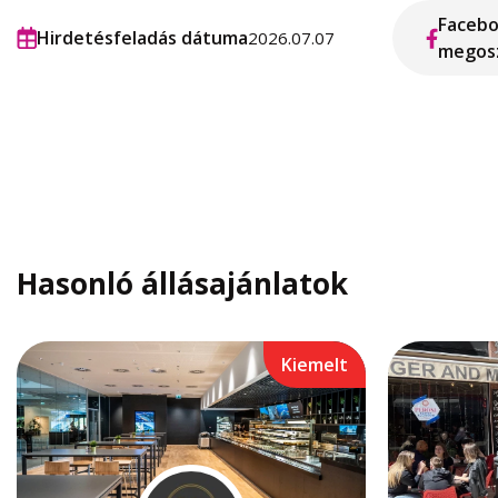
Faceb
Hirdetésfeladás dátuma
2026.07.07
megos
Hasonló állásajánlatok
Kiemelt