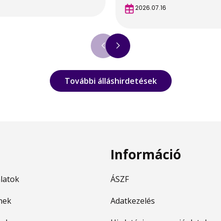
2026.07.16
További álláshirdetések
Információ
nlatok
ÁSZF
nek
Adatkezelés