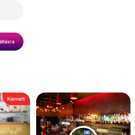
állásra
Kiemelt