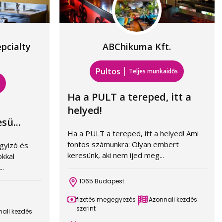
pcialty
ABChikuma Kft.
Pultos
Teljes munkaidős
s
Ha a PULT a tereped, itt a
helyed!
sü...
Ha a PULT a tereped, itt a helyed! Ami
fontos számunkra: Olyan embert
gyizó és
keresünk, aki nem ijed meg...
okkal
..
1065 Budapest
fizetés megegyezés
Azonnali kezdés
szerint
ali kezdés