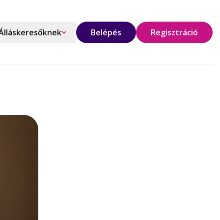
Álláskeresőknek
Belépés
Regisztráció