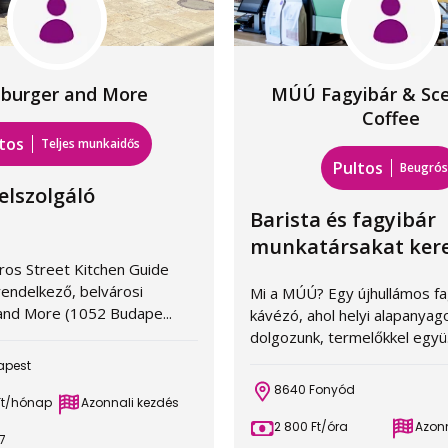
burger and More
MÚÚ Fagyibár & Sce
Coffee
tos
Teljes munkaidős
Pultos
Beugró
felszolgáló
Barista és fagyibár
munkatársakat kere
os Street Kitchen Guide
rendelkező, belvárosi
Mi a MÚÚ? Egy újhullámos fa
nd More (1052 Budape...
kávézó, ahol helyi alapanyag
dolgozunk, termelőkkel együ.
apest
8640 Fonyód
Ft/hónap
Azonnali kezdés
2 800 Ft/óra
Azonn
7