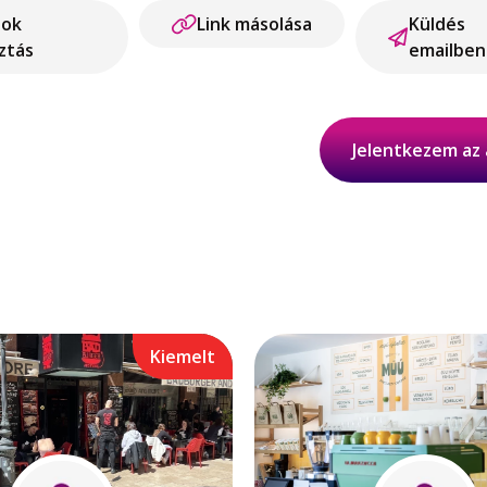
ook
Link másolása
Küldés
ztás
emailben
Jelentkezem az 
Kiemelt