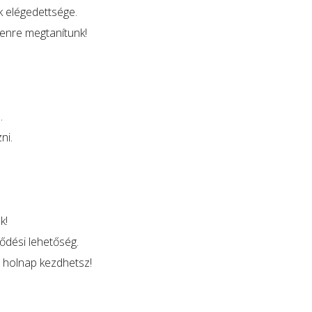
k elégedettsége.
denre megtanítunk!
.
ni.
k!
lődési lehetőség.
 holnap kezdhetsz!