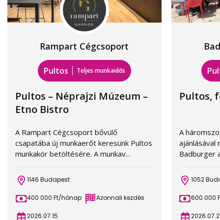
Rampart Cégcsoport
Bad
Pultos
Pul
Teljes munkaidős
Pultos – Néprajzi Múzeum –
Pultos, 
Etno Bistro
A Rampart Cégcsoport bővülő
A háromszor
csapatába új munkaerőt keresünk Pultos
ajánlásával 
munkakör betöltésére. A munkav...
Badburger a
1146 Budapest
1052 Bud
400 000 Ft/hónap
Azonnali kezdés
600 000 
2026.07.15
2026.07.2