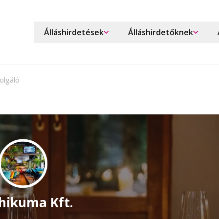
Álláshirdetések
Álláshirdetőknek
olgáló
hikuma Kft.