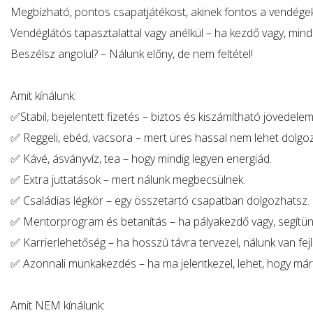
Megbízható, pontos csapatjátékost, akinek fontos a vendége
Vendéglátós tapasztalattal vagy anélkül – ha kezdő vagy, min
Beszélsz angolul? – Nálunk előny, de nem feltétel!
Amit kínálunk:
✅Stabil, bejelentett fizetés – biztos és kiszámítható jövedelem
✅ Reggeli, ebéd, vacsora – mert üres hassal nem lehet dolgoz
✅ Kávé, ásványvíz, tea – hogy mindig legyen energiád.
✅ Extra juttatások – mert nálunk megbecsülnek.
✅ Családias légkör – egy összetartó csapatban dolgozhatsz.
✅ Mentorprogram és betanítás – ha pályakezdő vagy, segítün
✅ Karrierlehetőség – ha hosszú távra tervezel, nálunk van fej
✅ Azonnali munkakezdés – ha ma jelentkezel, lehet, hogy már
Amit NEM kínálunk: