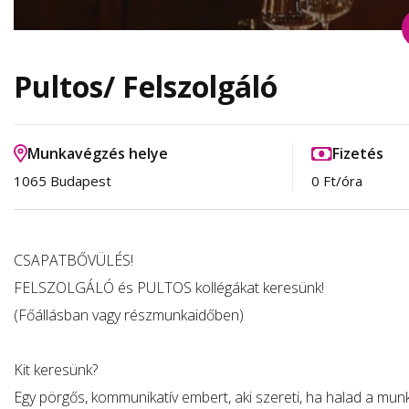
Pultos/ Felszolgáló
Munkavégzés helye
Fizetés
1065 Budapest
0 Ft/óra
CSAPATBŐVÜLÉS!
FELSZOLGÁLÓ és PULTOS kollégákat keresünk!
(Főállásban vagy részmunkaidőben)
Kit keresünk?
Egy pörgős, kommunikatív embert, aki szereti, ha halad a mun