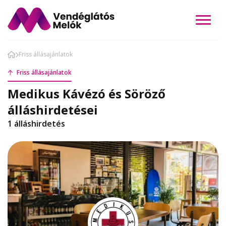
Friss állásajánlatok
Friss állásajánlatok
Medikus Kávézó és Söröző
álláshirdetései
1 álláshirdetés