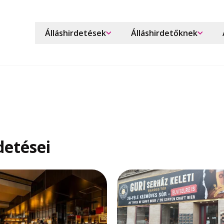
Álláshirdetések
Álláshirdetőknek
detései