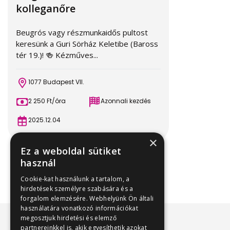
kolleganőre
Beugrós vagy részmunkaidős pultost
keresünk a Guri Sörház Keletibe (Baross
tér 19.)! 🍻 Kézműves...
1077 Budapest VII.
2 250 Ft/óra
Azonnali kezdés
2025.12.04
×
Ez a weboldal sütiket
használ
Cookie-kat használunk a tartalom, a
hirdetések személyre szabására és a
forgalom elemzésére. Webhelyünk Ön általi
használatára vonatkozó információkat
megosztjuk hirdetési és elemző
partnereinkkel is, akik egyesíthetik azokat