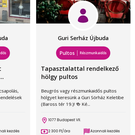
uda
Guri Serház Újbuda
Pultos
idős
Részmunkaidős
t
Tapasztalattal rendelkező
..
hölgy pultos
csapolás,
Beugrós vagy részmunkaidős pultos
 Rendelések
hölgyet keresünk a Guri Sörház Keletibe
(Baross tér 19.)! 🍻 Ké...
1077 Budapest VII.
ali kezdés
2 300 Ft/óra
Azonnali kezdés