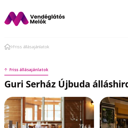
Friss állásajánlatok
Friss állásajánlatok
Guri Serház Újbuda álláshir