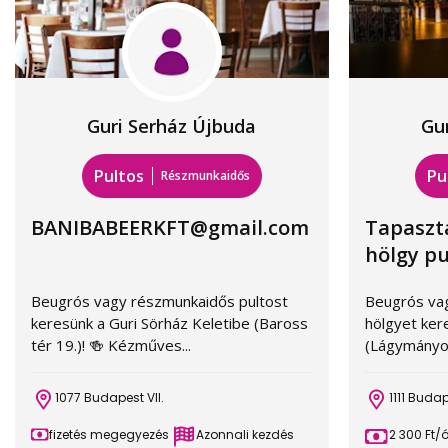
Guri Serház Újbuda
Gu
Pultos
Pu
Részmunkaidős
BANIBABEERKFT@gmail.com
Tapaszta
hölgy pu
Beugrós vagy részmunkaidős pultost
Beugrós va
keresünk a Guri Sörház Keletibe (Baross
hölgyet ker
tér 19.)! 🍻 Kézműves...
(Lágymányosi
1077 Budapest VII.
1111 Buda
fizetés megegyezés
Azonnali kezdés
2 300 Ft/