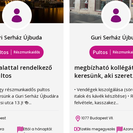
ri Serház Újbuda
Guri Serház Újb
ltos
Pultos
Részmunkaidős
Részmunka
lattal rendelkező
megbízható kollégá
ltos
keresünk, aki szeret.
gy részmunkaidős pultos
• Vendégek kiszolgálása (sör
esünk a Guri Serház Újbudára
italok és kávék készítése) •
 utca 13.)! 🍻...
felvétele, kasszakez...
pest
1077 Budapest VII.
óra
Ettől a hónaptól:
fizetés megegyezés
Azonn