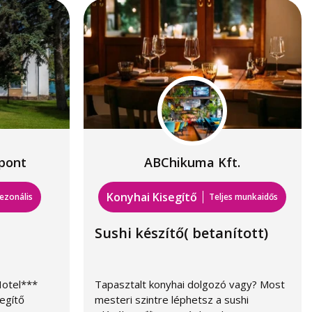
pont
ABChikuma Kft.
Konyhai Kisegítő
ezonális
Teljes munkaidős
Sushi készítő( betanított)
Hotel***
Tapasztalt konyhai dolgozó vagy? Most
segítő
mesteri szintre léphetsz a sushi