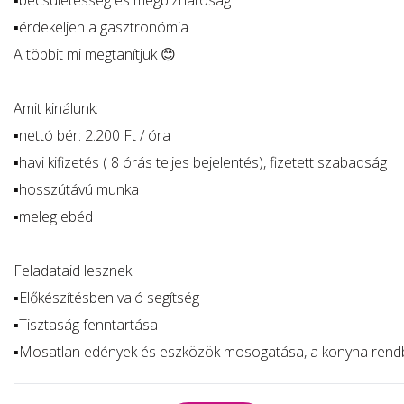
▪️becsületesség és megbízhatóság
▪️érdekeljen a gasztronómia
A többit mi megtanítjuk 😊
Amit kinálunk:
▪️nettó bér: 2.200 Ft / óra
▪️havi kifizetés ( 8 órás teljes bejelentés), fizetett szabadság
▪️hosszútávú munka
▪️meleg ebéd
Feladataid lesznek:
▪️Előkészítésben való segítség
▪️Tisztaság fenntartása
▪️Mosatlan edények és eszközök mosogatása, a konyha rend