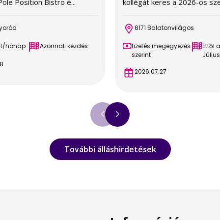
ole Position Bistro é...
kollégát keres a 2026-os sze.
yoród
8171 Balatonvilágos
Ft/hónap
Azonnali kezdés
fizetés megegyezés
Ettől 
szerint
Július
8
2026.07.27
További álláshirdetések