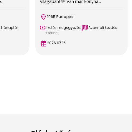
..
világában! 🎌 Van már konyha...
1065 Budapest
a hónaptól:
fizetés megegyezés
Azonnali kezdés
szerint
2026.07.16