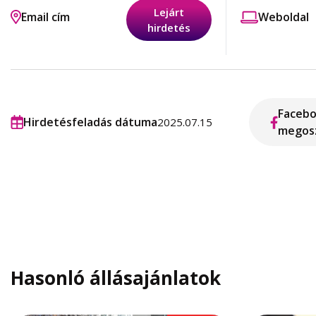
Lejárt
Email cím
Weboldal
hirdetés
Faceb
Hirdetésfeladás dátuma
2025.07.15
megos
Hasonló állásajánlatok