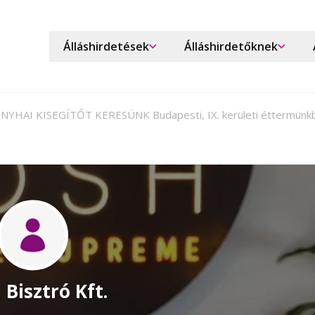
Álláshirdetések
Álláshirdetőknek
NYHAI KISEGÍTŐT KERESÜNK Budapesti, IX. kerületi éttermünk
 Bisztró Kft.