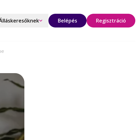
Álláskeresőknek
Belépés
Regisztráció
be