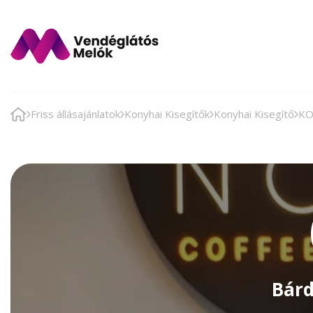
Friss állásajánlatok
Konyhai Kisegítők
Konyhai Kisegítő
KO
Bárd