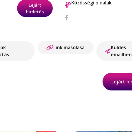
Közösségi oldalak
Lejárt
hirdetés
ook
Link másolása
Küldés
ztás
emailben
Lejárt h