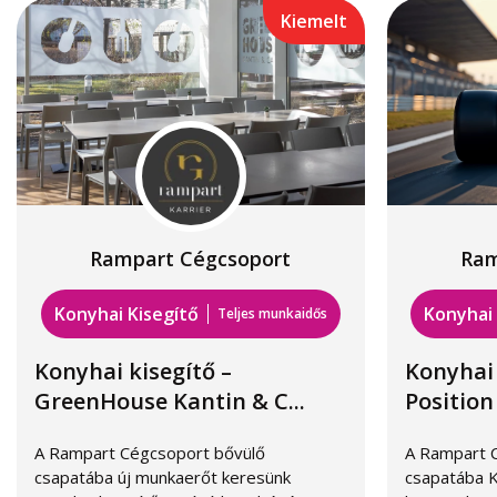
Kiemelt
Rampart Cégcsoport
Ram
Konyhai Kisegítő
Konyhai 
Teljes munkaidős
Konyhai kisegítő –
Konyhai 
GreenHouse Kantin & C...
Position 
A Rampart Cégcsoport bővülő
A Rampart 
csapatába új munkaerőt keresünk
csapatába K