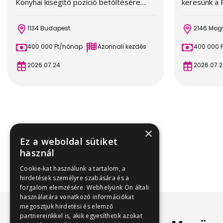
Konyhai kisegítő pozíció betöltésére....
keresünk a P
1134 Budapest
2146 Mog
400 000 Ft/hónap
Azonnali kezdés
400 000 
2026.07.24
2026.07.2
×
Ez a weboldal sütiket
használ
Cookie-kat használunk a tartalom, a
hirdetések személyre szabására és a
forgalom elemzésére. Webhelyünk Ön általi
használatára vonatkozó információkat
megosztjuk hirdetési és elemző
partnereinkkel is, akik egyesíthetik azokat