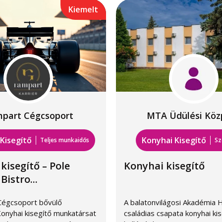
Kiemelt
part Cégcsoport
MTA Üdülési Köz
Kisegítő
Konyhai Kisegítő
Teljes munkaidős
Sz
kisegítő – Pole
Konyhai kisegítő
Bistro...
Cégcsoport bővülő
A balatonvilágosi Akadémia 
onyhai kisegítő munkatársat
családias csapata konyhai ki