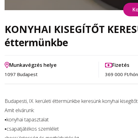
Ko
KONYHAI KISEGÍTŐT KERESÜN
éttermünkbe
Munkavégzés helye
Fizetés
1097 Budapest
369 000 Ft/hó
Budapesti, IX. kerületi éttermünkbe keresünk konyhai kisegítőt
Amit elvárunk:
▪️konyhai tapasztalat
▪️csapatjátékos szemlélet