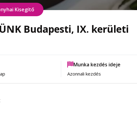
nyhai Kisegítő
K Budapesti, IX. kerületi
Munka kezdés ideje
nap
Azonnali kezdés
: