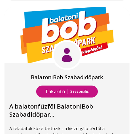
BalatoniBob Szabadidőpark
Takarító
Szezonális
A balatonfűzfői BalatoniBob
Szabadidőpar...
A feladatok közé tartozik - a kiszolgáló tértől a