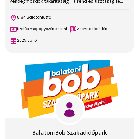
vendégmosdók takarításáig - a rend és tisztaság fe...
8184 Balatonfűzfő
fizetés megegyezés szerint
Azonnali kezdés
2025.05.16
BalatoniBob Szabadidőpark