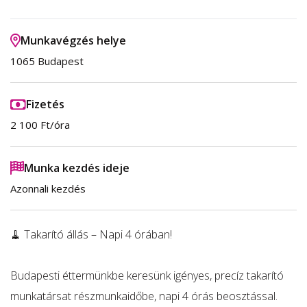
Munkavégzés helye
1065 Budapest
Fizetés
2 100 Ft/óra
Munka kezdés ideje
Azonnali kezdés
🧹 Takarító állás – Napi 4 órában!
Budapesti éttermünkbe keresünk igényes, precíz takarító
munkatársat részmunkaidőbe, napi 4 órás beosztással.