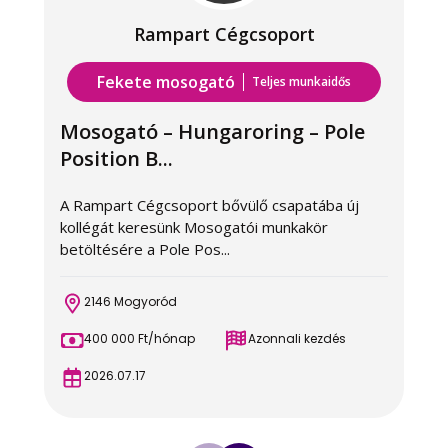
Rampart Cégcsoport
Fekete mosogató
Teljes munkaidős
Mosogató – Hungaroring – Pole
Position B...
A Rampart Cégcsoport bővülő csapatába új
M
kollégát keresünk Mosogatói munkakör
C
betöltésére a Pole Pos...
t
2146 Mogyoród
400 000 Ft/hónap
Azonnali kezdés
2026.07.17