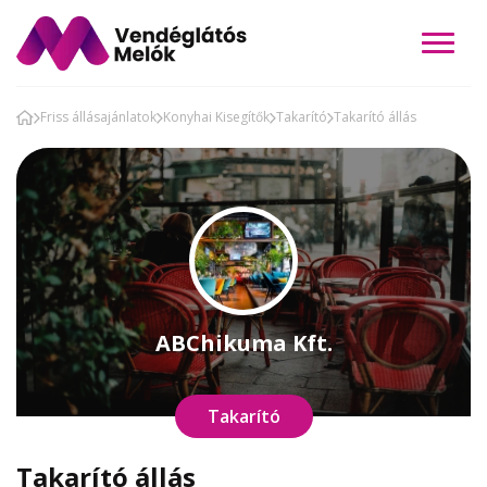
Friss állásajánlatok
Konyhai Kisegítők
Takarító
Takarító állás
ABChikuma Kft.
Takarító
Takarító állás