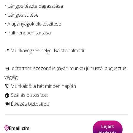
• Lángos tészta dagasztása
• Lángos sütése
• Alapanyagok előkészítése
• Pult rendben tartása
📍 Munkavégzés helye: Balatonalmádi
📅 Időtartam: szezonális (nyári munka) júniustól augusztus
végéig
⏰ Munkaidő: a hét minden napján
🏠 Szállás biztosított
🍽️ Étkezés biztosított
Lejárt
Email cím
hirdetés