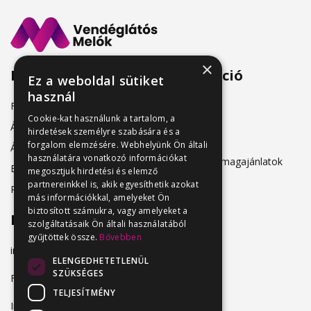
×
Menü
Információ
Ez a weboldal sütiket
használ
Friss állásajánlatok
ÁSZF
Cookie-kat használunk a tartalom, a
Álláshirdetőknek
hirdetések személyre szabására és a
Adatkezelés
forgalom elemzésére. Webhelyünk Ön általi
Álláskeresőknek
használatára vonatkozó információkat
Hirdetési csomagajánlatok
Belépés
megosztjuk hirdetési és elemző
partnereinkkel is, akik egyesíthetik azokat
Regisztráció
más információkkal, amelyeket Ön
biztosított számukra, vagy amelyeket a
Elérhetőség
szolgáltatásaik Ön általi használatából
gyűjtöttek össze.
Bővebben
info@vendeglatosmelok.hu
ELENGEDHETETLENÜL
SZÜKSÉGES
Facebook
TELJESÍTMÉNY
Instagram