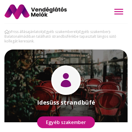
Friss állásajánlatok
Egyéb szakemberek
Egyéb szakember
Balatonalmádiban található strandbüfénkbe tapasztalt lángos sütő
kollegát keresünk.
Idesüss strandbüfé
Egyéb szakember