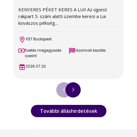
KENYERES PÉKET KERES A LUI! Az újpest
A
rakpart 5. szám alatti üzembe keresi a Lui
c
kovászos pékség...
é
1137 Budapest
fizetés megegyezés
Azonnali kezdés
szerint
2026.07.20
További álláshirdetések