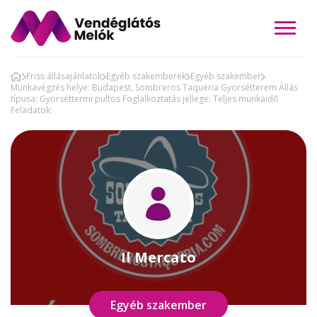
Friss állásajánlatok
Egyéb szakemberek
Egyéb szakember
Munkavégzés helye: Budapest, Sombreros Taqueria Gyorsétterem Állás
típusa: Gyorséttermi pultos Foglalkoztatás jellege: Teljes munkaidő
Feladatok:
Il Mercato
Egyéb szakember