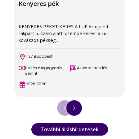
Kenyeres pék
KENYERES PÉKET KERES A LUI! Az újpest
A
rakpart 5. szám alatti üzembe keresi a Lui
c
kovászos pékség...
é
1137 Budapest
fizetés megegyezés
Azonnali kezdés
szerint
2026.07.20
További álláshirdetések