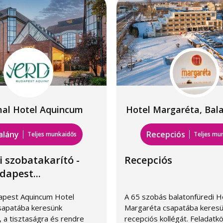
al Hotel Aquincum
Hotel Margaréta, Bal
alány
Recepciós
Teljes munkaidős
Teljes mu
i szobatakarító -
Recepciós
dapest...
apest Aquincum Hotel
A 65 szobás balatonfüredi H
sapatába keresünk
Margaréta csapatába keres
 a tisztaságra és rendre
recepciós kollégát. Feladatkör