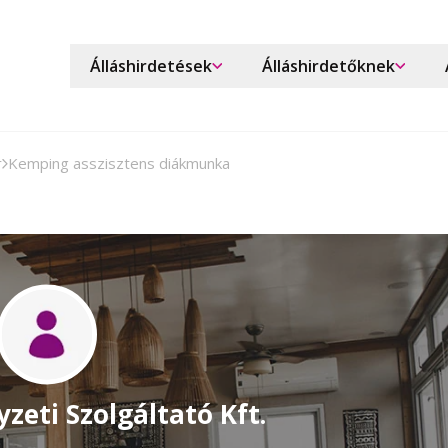
Álláshirdetések
Álláshirdetőknek
r
Kemping asszisztens diákmunka
zeti Szolgáltató Kft.