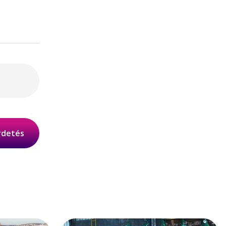
irdetés