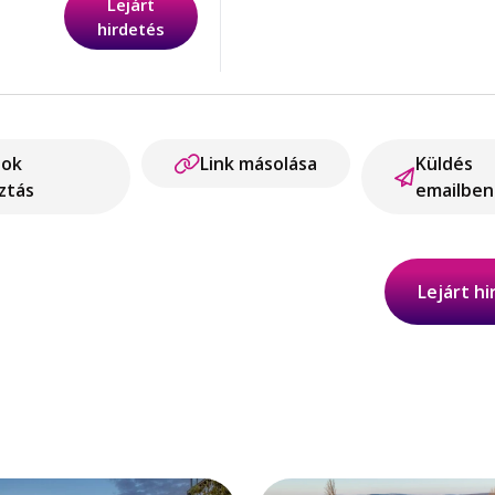
Lejárt
hirdetés
ook
Link másolása
Küldés
ztás
emailben
Lejárt h