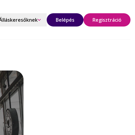
Álláskeresőknek
Belépés
Regisztráció