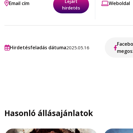
Lejárt
Email cím
Weboldal
hirdetés
Faceb
Hirdetésfeladás dátuma
2025.05.16
megos
Hasonló állásajánlatok