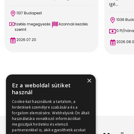
igé...
1137 Budapest
1036 Bud
fizetés megegyezés
Azonnali kezdés
szerint
0 Ft/hón
2026.07.20
2026.08.
×
Ez a weboldal sütiket
használ
Cookie-kat használunk a tartalom, a
hirdetések személyre szabására és a
forgalom elemzésére. Webhelyünk Ön általi
használatára vonatkozó információkat
megosztjuk hirdetési és elemző
partnereinkkel is, akik egyesíthetik azokat