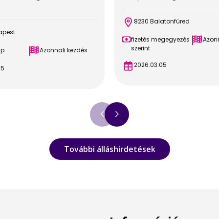
8230 Balatonfüred
apest
fizetés megegyezés
Azonn
szerint
ap
Azonnali kezdés
2026.03.05
05
További álláshirdetések