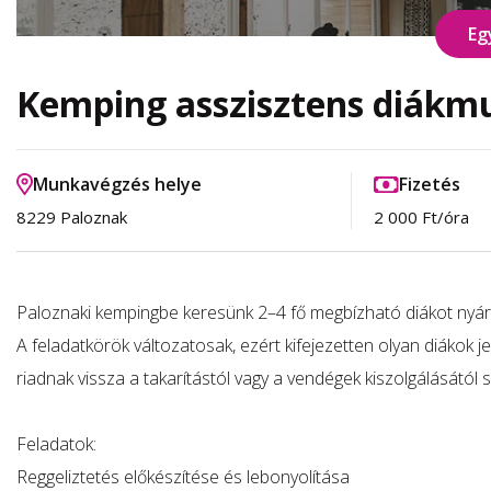
Eg
Kemping asszisztens diákm
Munkavégzés helye
Fizetés
8229 Paloznak
2 000 Ft/óra
Paloznaki kempingbe keresünk 2–4 fő megbízható diákot nyár
A feladatkörök változatosak, ezért kifejezetten olyan diákok 
riadnak vissza a takarítástól vagy a vendégek kiszolgálásától 
Feladatok:
Reggeliztetés előkészítése és lebonyolítása