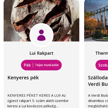
Lui Rakpart
Therm
Pék
Szob
Teljes munkaidős
Kenyeres pék
Szálloda
Verdi Bu
KENYERES PÉKET KERES A LUI! Az
A Verdi Bud
újpest rakpart 5. szám alatti üzembe
dinamikus c
keresi a Lui kovászos pékség...
megbízható,