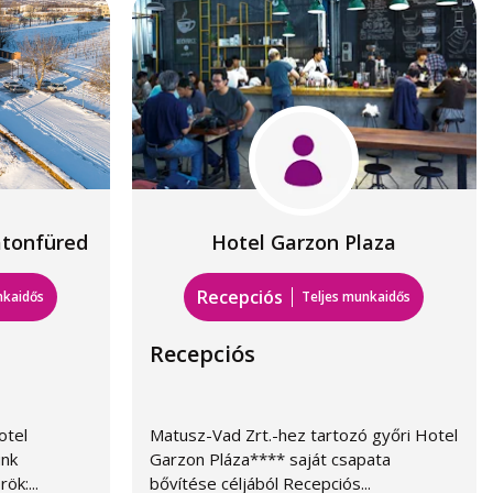
atonfüred
Hotel Garzon Plaza
Recepciós
nkaidős
Teljes munkaidős
Recepciós
otel
Matusz-Vad Zrt.-hez tartozó győri Hotel
ünk
Garzon Pláza**** saját csapata
ök:...
bővítése céljából Recepciós...