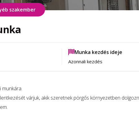
yéb szakember
unka
Munka kezdés ideje
Azonnali kezdés
i munkára.
jelentkezését várjuk, akik szeretnek pörgős környezetben dolgoz
sem.