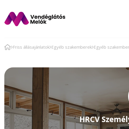
Friss állásajánlatok
Egyéb szakemberek
Egyéb szakembe
HRCV Személy