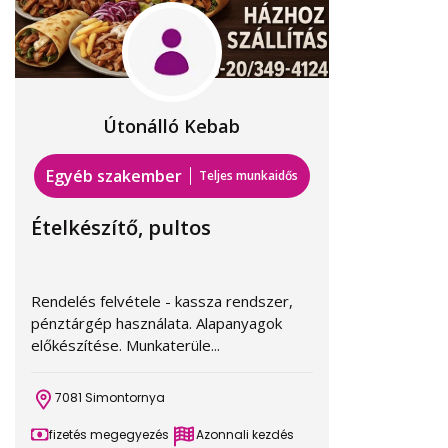
Útonálló Kebab
Egyéb szakember
Teljes munkaidős
Ételkészítő, pultos
Rendelés felvétele - kassza rendszer,
pénztárgép használata. Alapanyagok
előkészítése. Munkaterüle...
7081 Simontornya
fizetés megegyezés
Azonnali kezdés