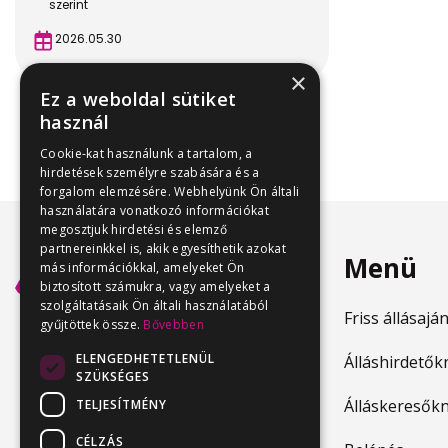
szerint
2026.05.30
×
Ez a weboldal sütiket
használ
Cookie-kat használunk a tartalom, a
hirdetések személyre szabására és a
forgalom elemzésére. Webhelyünk Ön általi
használatára vonatkozó információkat
megosztjuk hirdetési és elemző
partnereinkkel is, akik egyesíthetik azokat
Menü
más információkkal, amelyeket Ön
biztosított számukra, vagy amelyeket a
szolgáltatásaik Ön általi használatából
Friss állásajá
gyűjtöttek össze.
Bővebben
ELENGEDHETETLENÜL
Álláshirdetők
SZÜKSÉGES
Álláskeresők
TELJESÍTMÉNY
CÉLZÁS