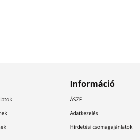
Információ
nlatok
ÁSZF
nek
Adatkezelés
nek
Hirdetési csomagajánlatok