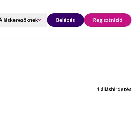
Álláskeresőknek
Belépés
Regisztráció
1 álláshirdetés