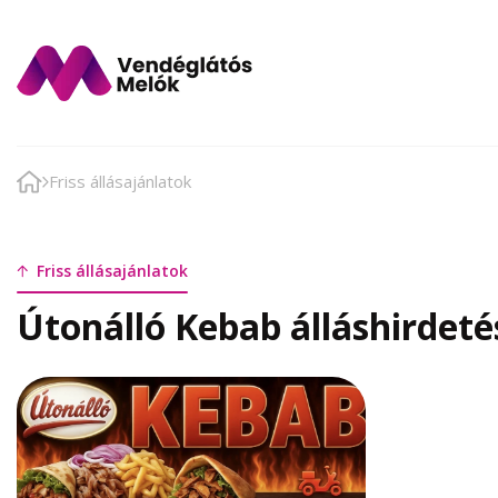
Friss állásajánlatok
Friss állásajánlatok
Útonálló Kebab álláshirdeté