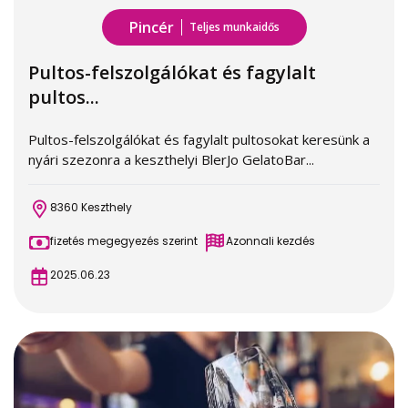
Pincér
Teljes munkaidős
Pultos-felszolgálókat és fagylalt
pultos...
Pultos-felszolgálókat és fagylalt pultosokat keresünk a
nyári szezonra a keszthelyi BlerJo GelatoBar...
8360 Keszthely
fizetés megegyezés szerint
Azonnali kezdés
2025.06.23