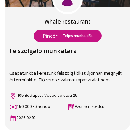
Whale restaurant
Pincér
Teljes munkaidős
Felszolgáló munkatárs
Csapatunkba keresünk felszolgálókat újonnan megnyílt
éttermünkbe. Előzetes szakmai tapasztalat nem...
1105 Budapest, Vaspálya utca 25
450 000 Ft/hónap
Azonnali kezdés
2026.02.19