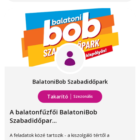
BalatoniBob Szabadidőpark
Takarító
Szezonális
A balatonfűzfői BalatoniBob
Szabadidőpar...
A feladatok közé tartozik - a kiszolgáló tértől a