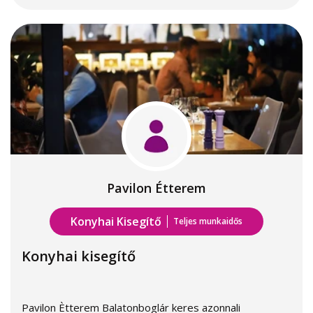
Pavilon Étterem
Konyhai Kisegítő
Teljes munkaidős
Konyhai kisegítő
Pavilon Ètterem Balatonboglár keres azonnali