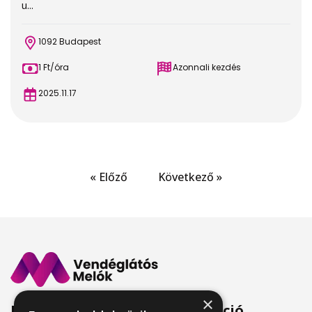
u...
1092 Budapest
1 Ft/óra
Azonnali kezdés
2025.11.17
« Előző
Következő »
×
Menü
Információ