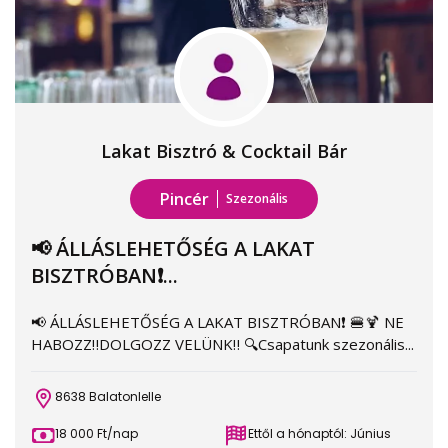
Lakat Bisztró & Cocktail Bár
Pincér
Szezonális
📢 ÁLLÁSLEHETŐSÉG A LAKAT
BISZTRÓBAN❗️...
📢 ÁLLÁSLEHETŐSÉG A LAKAT BISZTRÓBAN❗️ 🍔🍹 NE
HABOZZ‼️DOLGOZZ VELÜNK‼️ 🔍Csapatunk szezonális...
8638 Balatonlelle
18 000 Ft/nap
Ettől a hónaptól: Június