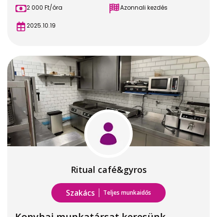
2 000 Ft/óra
Azonnali kezdés
2025.10.19
Ritual café&gyros
Szakács
Teljes munkaidős
Konyhai munkatársat keresünk