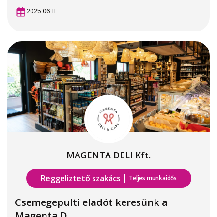
2025.06.11
MAGENTA DELI Kft.
Reggeliztető szakács
Teljes munkaidős
Csemegepulti eladót keresünk a
Magenta D...