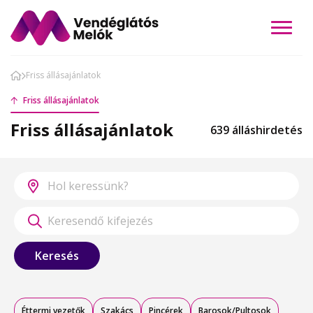
Friss állásajánlatok
Friss állásajánlatok
Friss állásajánlatok
639 álláshirdetés
Keresés
Éttermi vezetők
Szakács
Pincérek
Barosok/Pultosok