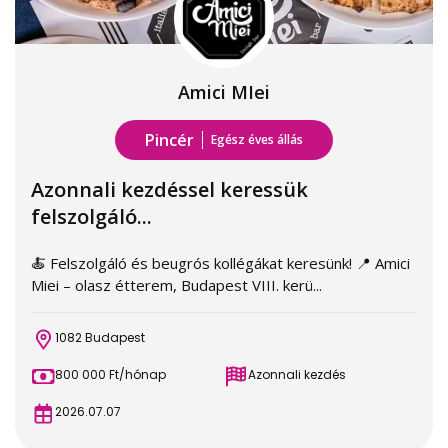
Amici MIei
Pincér
Egész éves állás
Azonnali kezdéssel keressük
felszolgáló...
🍝 Felszolgáló és beugrós kollégákat keresünk! 📍 Amici
Miei – olasz étterem, Budapest VIII. kerü...
1082 Budapest
800 000 Ft/hónap
Azonnali kezdés
2026.07.07