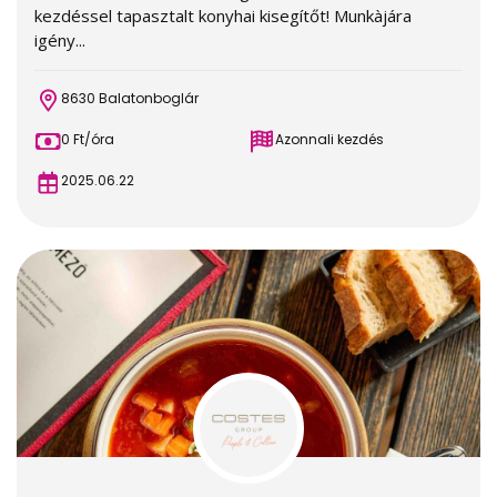
kezdéssel tapasztalt konyhai kisegítőt! Munkàjára
igény...
8630 Balatonboglár
0 Ft/óra
Azonnali kezdés
2025.06.22