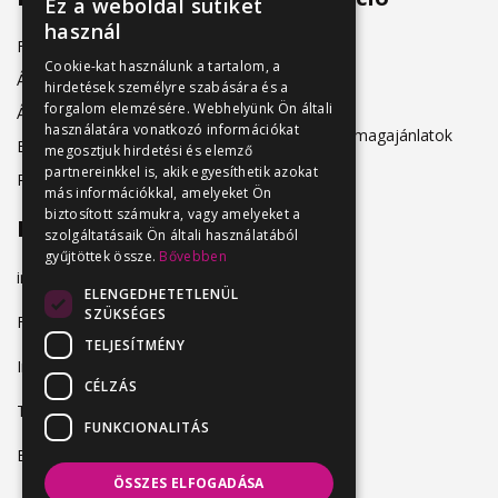
Ez a weboldal sütiket
használ
Friss állásajánlatok
ÁSZF
Cookie-kat használunk a tartalom, a
Álláshirdetőknek
hirdetések személyre szabására és a
Adatkezelés
forgalom elemzésére. Webhelyünk Ön általi
Álláskeresőknek
használatára vonatkozó információkat
Hirdetési csomagajánlatok
Belépés
megosztjuk hirdetési és elemző
partnereinkkel is, akik egyesíthetik azokat
Regisztráció
más információkkal, amelyeket Ön
biztosított számukra, vagy amelyeket a
Elérhetőség
szolgáltatásaik Ön általi használatából
gyűjtöttek össze.
Bővebben
info@vendeglatosmelok.hu
ELENGEDHETETLENÜL
SZÜKSÉGES
Facebook
TELJESÍTMÉNY
Instagram
CÉLZÁS
TikTok
FUNKCIONALITÁS
Blog
ÖSSZES ELFOGADÁSA