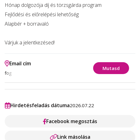
Hónap dolgozója díj és törzsgárda program
Fejlődési és előrelépési lehetőség
Alapbér + borravaló
Várjuk a jelentkezésed!
Email cím
Mutasd
fog
Hirdetésfeladás dátuma
2026.07.22
Facebook megosztás
Link másolása