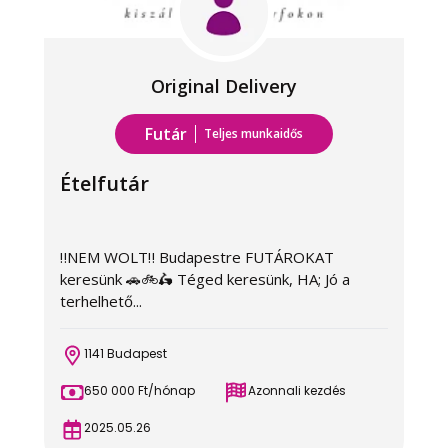
Original Delivery
Futár
Teljes munkaidős
Ételfutár
‼️NEM WOLT‼️ Budapestre FUTÁROKAT
keresünk 🚗🚲🛵 Téged keresünk, HA; Jó a
terhelhető...
1141 Budapest
650 000 Ft/hónap
Azonnali kezdés
2025.05.26