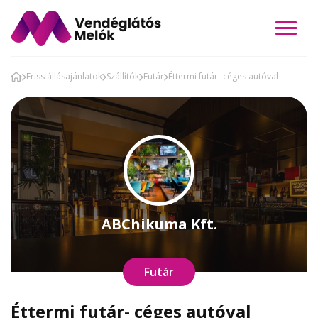
Friss állásajánlatok
Szállítók
Futár
Éttermi futár- céges autóval
ABChikuma Kft.
Futár
Éttermi futár- céges autóval