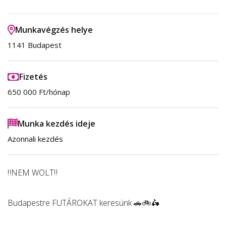
Munkavégzés helye
1141 Budapest
Fizetés
650 000 Ft/hónap
Munka kezdés ideje
Azonnali kezdés
‼️NEM WOLT‼️
Budapestre FUTÁROKAT keresünk 🚗🚲🛵