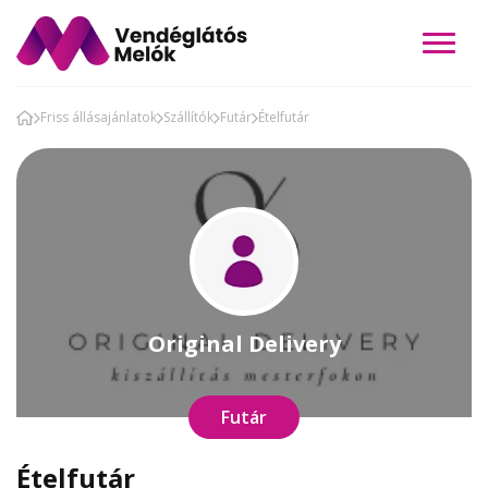
Friss állásajánlatok
Szállítók
Futár
Ételfutár
Original Delivery
Futár
Ételfutár