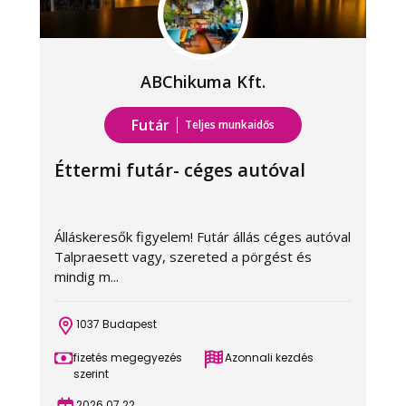
ABChikuma Kft.
Futár
Teljes munkaidős
Éttermi futár- céges autóval
Álláskeresők figyelem! Futár állás céges autóval
Talpraesett vagy, szereted a pörgést és
mindig m...
1037 Budapest
fizetés megegyezés
Azonnali kezdés
szerint
2026.07.22