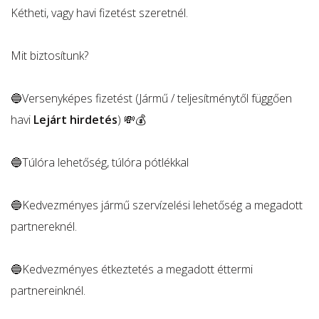
Kétheti, vagy havi fizetést szeretnél.
Mit biztosítunk?
🔵Versenyképes fizetést (Jármű / teljesítménytől függően
havi
Lejárt hirdetés
) 💸💰
🔵Túlóra lehetőség, túlóra pótlékkal
🔵Kedvezményes jármű szervízelési lehetőség a megadott
partnereknél.
🔵Kedvezményes étkeztetés a megadott éttermi
partnereinknél.