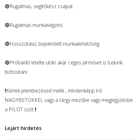
🔵Rugalmas, segítőkész csapat.
🔵Rugalmas munkavégzés.
🔵Hosszútávú, bejelentett munkalehetőség.
🔵Próbaidő letelte után akár céges járművet is tudunk
biztosítani.
❗️Kérlek jelentkezésed mellé , mindenképp írd
NAGYBETŰKKEL vagy a tárgy mezőbe vagy megjegyzésbe
a PILOT szót.❗️
Lejárt hirdetés