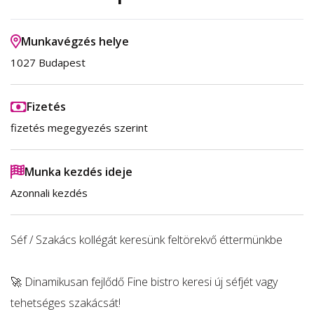
Munkavégzés helye
1027 Budapest
Fizetés
fizetés megegyezés szerint
Munka kezdés ideje
Azonnali kezdés
Séf / Szakács kollégát keresünk feltörekvő éttermünkbe
🚀 Dinamikusan fejlődő Fine bistro keresi új séfjét vagy
tehetséges szakácsát!