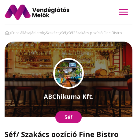
Friss állásajánlatok
Szakács
Séf
Séf/ Szakács pozíció Fine Bistro
ABChikuma Kft.
Séf
Séf/ Szakács pozíció Fine Bistro