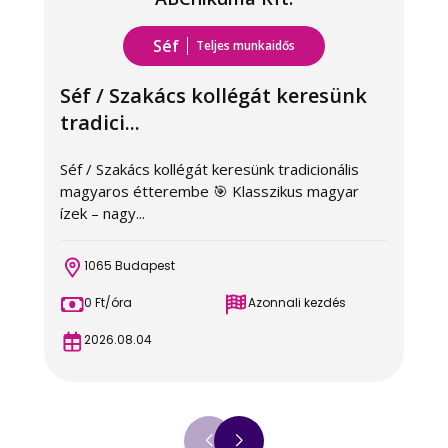
Séf
Teljes munkaidős
Séf / Szakács kollégát keresünk
tradici...
Séf / Szakács kollégát keresünk tradicionális
S
magyaros étterembe 🎯 Klasszikus magyar
k
ízek – nagy...
m
1065 Budapest
0 Ft/óra
Azonnali kezdés
2026.08.04