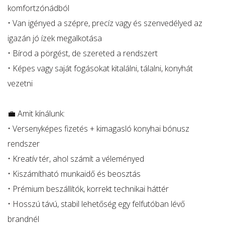
komfortzónádból
• Van igényed a szépre, precíz vagy és szenvedélyed az
igazán jó ízek megalkotása
• Bírod a pörgést, de szereted a rendszert
• Képes vagy saját fogásokat kitalálni, tálalni, konyhát
vezetni
💼 Amit kínálunk:
• Versenyképes fizetés + kimagasló konyhai bónusz
rendszer
• Kreatív tér, ahol számít a véleményed
• Kiszámítható munkaidő és beosztás
• Prémium beszállítók, korrekt technikai háttér
• Hosszú távú, stabil lehetőség egy felfutóban lévő
brandnél