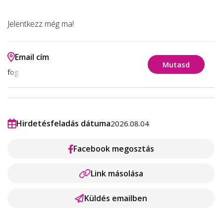
Jelentkezz még ma!
Email cím
Mutasd
fog
Hirdetésfeladás dátuma
2026.08.04
Facebook megosztás
Link másolása
Küldés emailben