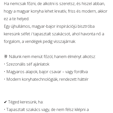
Ha nemcsak főzni, de alkotni is szeretsz, és hiszel abban,
hogy a magyar konyha lehet kreatív, friss és modern, akkor
ez a te helyed.
Egy újhullámos, magyar-bajor inspirációjú bisztróba
keresünk séfet / tapasztalt szakácsot, ahol havonta nő a
forgalom, a vendégek pedig visszajárnak.
🥂 Nálunk nem menüt főzöl, hanem élményt alkotsz:
• Szezonális séf ajánlatok
• Magyaros alapok, bajor csavar – vagy fordítva
• Modern konyhatechnológiák, rendezett háttér
✔ Téged keresünk, ha:
• Tapasztalt szakács vagy, de nem félsz kilépni a