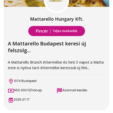
Mattarello Hungary Kft.
Pincér
Teljes munkaidős
A Mattarello Budapest keresi új
felszolg...
A Mattarello Brunch éttermébe és heti 3 napot a Matta
este is nyitva taró éttermébe keressük új fels...
1074 Budapest
450 000 Ft/hónap
Azonnali kezdés
2025.07.17