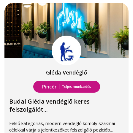
Gléda Vendéglő
Pincér
Teljes munkaidős
Budai Gléda vendéglő keres
felszolgálót...
Felső kategóriás, modern vendéglő komoly szakmai
célokkal várja a jelentkezőket felszolgáló pozíciób...