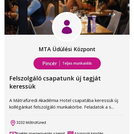
MTA Üdülési Központ
Pincér
Teljes munkaidős
Felszolgáló csapatunk új tagját
keressük
A Mátrafüredi Akadémia Hotel csapatába keressük új
kollégánkat felszolgáló munkakörbe. Feladatok a s...
3232 Mátrafüred
fizetés megegyezés szerint
Azonnali kezdés