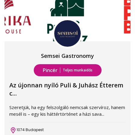
Semsei Gastronomy
Pincér
Teljes munkaidős
Az újonnan nyíló Puli & Juhász Étterem
c...
Szeretjük, ha egy felszolgáló nemcsak szervíroz, hanem
mesél is – egy kis háttértörténet a házi sava...
1074 Budapest