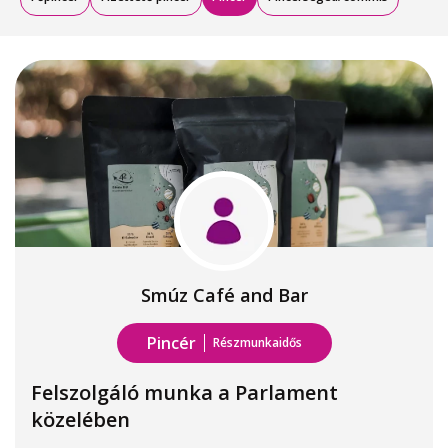
Smúz Café and Bar
Pincér
Részmunkaidős
Felszolgáló munka a Parlament
közelében