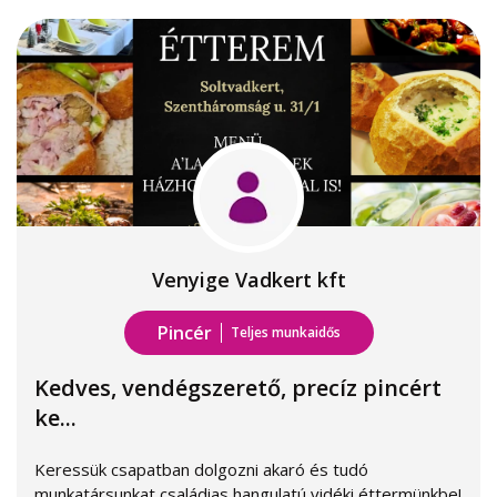
Venyige Vadkert kft
Pincér
Teljes munkaidős
Kedves, vendégszerető, precíz pincért
ke...
Keressük csapatban dolgozni akaró és tudó
munkatársunkat családias hangulatú vidéki éttermünkbe!