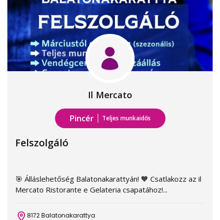
Il Mercato
Pincér
Teljes munkaidős
Felszolgáló
🎯 Álláslehetőség Balatonakarattyán! 🧡 Csatlakozz az il
Mercato Ristorante e Gelateria csapatához!...
8172 Balatonakarattya