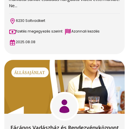
Ne...
6230 Soltvadkert
fizetés megegyezés szerint
Azonnali kezdés
2025.08.08
Fácános Vadászház és Rendezvényközpont