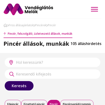
Friss állásajánlatok
Pincérek
Pincér
Pincér, felszolgáló, üzletvezető állások, munkák
Pincér állások, munkák
105 álláshirdetés
Keresés
Főpincér
Fizettető pincér
Pincér
Pincérsegéd/commis