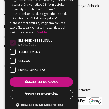
Álláskeresőknek
használatára vonatkozó információkat
Hirdetési csomagajánlatok
Belépés
megosztjuk hirdetési és elemző
partnereinkkel is, akik egyesíthetik azokat
Regisztráció
más információkkal, amelyeket Ön
biztosított számukra, vagy amelyeket a
Elérhetőség
szolgáltatásaik Ön általi használatából
gyűjtöttek össze.
Bővebben
info@vendeglatosmelok.hu
ELENGEDHETETLENÜL
SZÜKSÉGES
Facebook
TELJESÍTMÉNY
Instagram
CÉLZÁS
TikTok
FUNKCIONALITÁS
Blog
ÖSSZES ELFOGADÁSA
Vendeglatosmelok.hu © 2024. Minden jog fenntartva!
ÖSSZES ELUTASÍTÁSA
RÉSZLETEK MEGJELENÍTÉSE