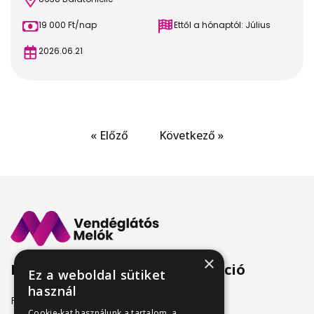
19 000 Ft/nap
Ettől a hónaptól: Július
2026.06.21
« Előző
Következő »
×
Menü
Információ
Ez a weboldal sütiket
használ
Friss állásajánlatok
ÁSZF
Cookie-kat használunk a tartalom, a