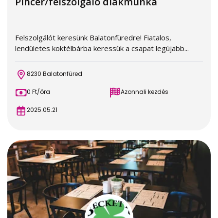
Pincér/felszolgáló diákmunka
Felszolgálót keresünk Balatonfüredre! Fiatalos,
lendületes koktélbárba keressük a csapat legújabb...
8230 Balatonfüred
0 Ft/óra
Azonnali kezdés
2025.05.21