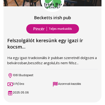
Becketts irish pub
Pincér
Teljes munkaidős
Felszolgálót keresünk egy igazi ír
kocsm...
Ha egy igazi tradicionális ír pubban szeretnél dolgozni a
belvárosban,beszélsz angolul,és nem félsz...
1061 Budapest
0 Ft/óra
Azonnali kezdés
2025.05.06