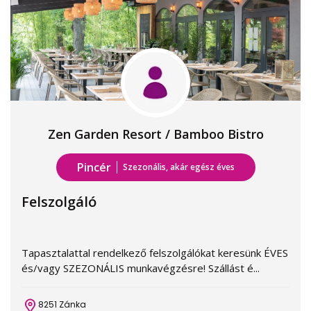
Zen Garden Resort / Bamboo Bistro
Pincér
Szezonális, akár egész éves
Felszolgáló
Tapasztalattal rendelkező felszolgálókat keresünk ÉVES
és/vagy SZEZONÁLIS munkavégzésre! Szállást é...
8251 Zánka