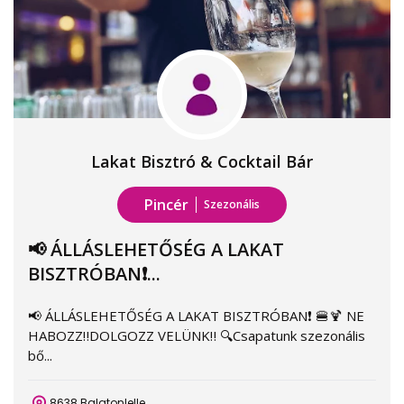
Lakat Bisztró & Cocktail Bár
Pincér
Szezonális
📢 ÁLLÁSLEHETŐSÉG A LAKAT
BISZTRÓBAN❗️...
📢 ÁLLÁSLEHETŐSÉG A LAKAT BISZTRÓBAN❗️ 🍔🍹 NE
HABOZZ‼️DOLGOZZ VELÜNK‼️ 🔍Csapatunk szezonális
bő...
8638 Balatonlelle