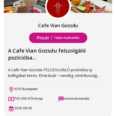
Cafe Vian Gozsdu
Pincér
Teljes munkaidős
A Cafe Vian Gozsdu felszolgáló
pozícióba...
A Cafe Vian Gozsdu FELSZOLGÁLÓ pozícióba új
kollégákat keres. Elvárások: • vendég centrikusság...
1075 Budapest
700 000 Ft/hónap
Azonnali kezdés
2025.08.09