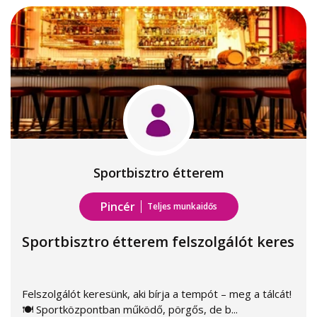
Sportbisztro étterem
Pincér
Teljes munkaidős
Sportbisztro étterem felszolgálót keres
Felszolgálót keresünk, aki bírja a tempót – meg a tálcát!
🍽️ Sportközpontban működő, pörgős, de b...