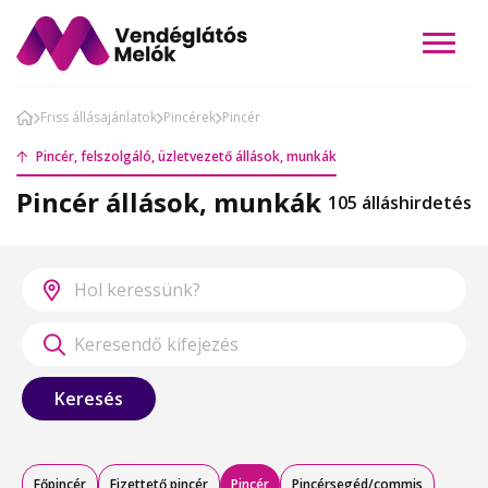
Friss állásajánlatok
Pincérek
Pincér
Pincér, felszolgáló, üzletvezető állások, munkák
Pincér állások, munkák
105 álláshirdetés
Keresés
Főpincér
Fizettető pincér
Pincér
Pincérsegéd/commis