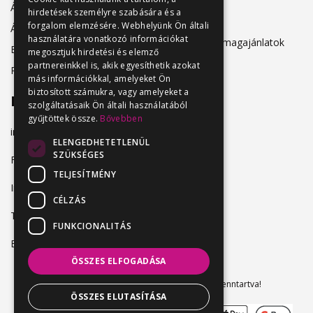
Álláshirdetőknek
hirdetések személyre szabására és a
Adatkezelés
forgalom elemzésére. Webhelyünk Ön általi
Álláskeresőknek
használatára vonatkozó információkat
Hirdetési csomagajánlatok
Belépés
megosztjuk hirdetési és elemző
partnereinkkel is, akik egyesíthetik azokat
Regisztráció
más információkkal, amelyeket Ön
biztosított számukra, vagy amelyeket a
Elérhetőség
szolgáltatásaik Ön általi használatából
gyűjtöttek össze.
Bővebben
info@vendeglatosmelok.hu
ELENGEDHETETLENÜL
SZÜKSÉGES
Facebook
TELJESÍTMÉNY
Instagram
CÉLZÁS
TikTok
FUNKCIONALITÁS
Blog
ÖSSZES ELFOGADÁSA
Vendeglatosmelok.hu © 2024. Minden jog fenntartva!
ÖSSZES ELUTASÍTÁSA