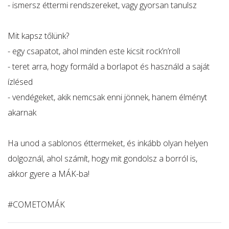
- ismersz éttermi rendszereket, vagy gyorsan tanulsz
Mit kapsz tőlünk?
- egy csapatot, ahol minden este kicsit rock’n’roll
- teret arra, hogy formáld a borlapot és használd a saját
ízlésed
- vendégeket, akik nemcsak enni jönnek, hanem élményt
akarnak
Ha unod a sablonos éttermeket, és inkább olyan helyen
dolgoznál, ahol számít, hogy mit gondolsz a borról is,
akkor gyere a MÁK-ba!
#COMETOMÁK