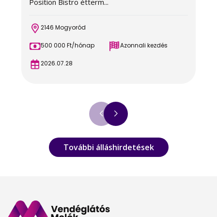
Position Bistro étterm...
k
2146 Mogyoród
500 000 Ft/hónap
Azonnali kezdés
2026.07.28
További álláshirdetések