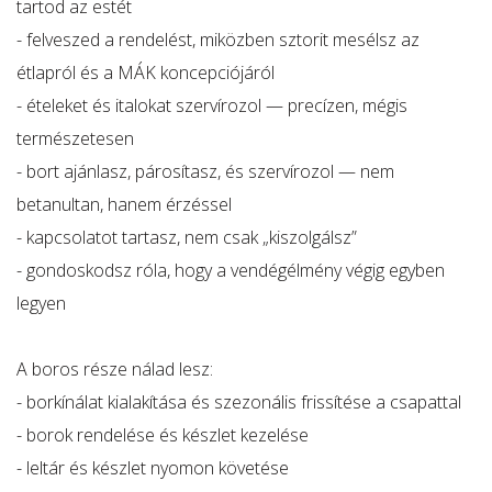
tartod az estét
- felveszed a rendelést, miközben sztorit mesélsz az
étlapról és a MÁK koncepciójáról
- ételeket és italokat szervírozol — precízen, mégis
természetesen
- bort ajánlasz, párosítasz, és szervírozol — nem
betanultan, hanem érzéssel
- kapcsolatot tartasz, nem csak „kiszolgálsz”
- gondoskodsz róla, hogy a vendégélmény végig egyben
legyen
A boros része nálad lesz:
- borkínálat kialakítása és szezonális frissítése a csapattal
- borok rendelése és készlet kezelése
- leltár és készlet nyomon követése