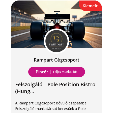
Kiemelt
Rampart Cégcsoport
Pincér
Teljes munkaidős
Felszolgáló – Pole Position Bistro
(Hung...
A Rampart Cégcsoport bővülő csapatába
A
Felszolgáló munkatársat keresünk a Pole
k