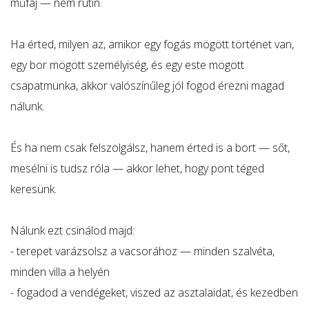
műfaj — nem rutin.
Ha érted, milyen az, amikor egy fogás mögött történet van,
egy bor mögött személyiség, és egy este mögött
csapatmunka, akkor valószínűleg jól fogod érezni magad
nálunk.
És ha nem csak felszolgálsz, hanem érted is a bort — sőt,
mesélni is tudsz róla — akkor lehet, hogy pont téged
keresünk.
Nálunk ezt csinálod majd:
- terepet varázsolsz a vacsorához — minden szalvéta,
minden villa a helyén
- fogadod a vendégeket, viszed az asztalaidat, és kezedben