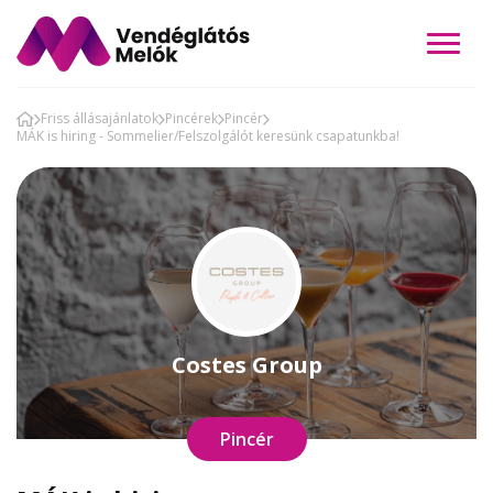
Friss állásajánlatok
Pincérek
Pincér
MÁK is hiring - Sommelier/Felszolgálót keresünk csapatunkba!
Costes Group
Pincér