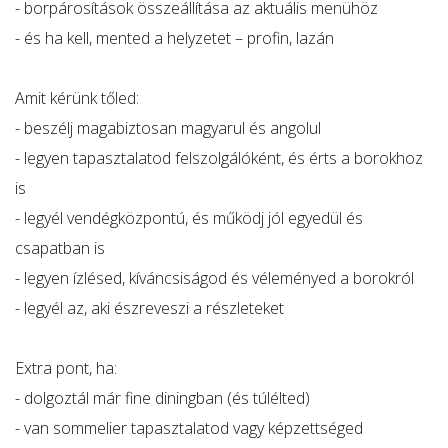
- borpárosítások összeállítása az aktuális menühöz
- és ha kell, mented a helyzetet – profin, lazán
Amit kérünk tőled:
- beszélj magabiztosan magyarul és angolul
- legyen tapasztalatod felszolgálóként, és érts a borokhoz
is
- legyél vendégközpontú, és működj jól egyedül és
csapatban is
- legyen ízlésed, kíváncsiságod és véleményed a borokról
- legyél az, aki észreveszi a részleteket
Extra pont, ha:
- dolgoztál már fine diningban (és túlélted)
- van sommelier tapasztalatod vagy képzettséged