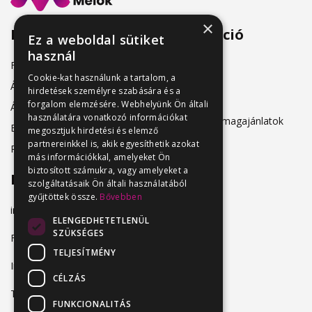
×
Menü
Információ
Ez a weboldal sütiket
használ
Friss állásajánlatok
ÁSZF
Cookie-kat használunk a tartalom, a
Álláshirdetőknek
hirdetések személyre szabására és a
Adatkezelés
forgalom elemzésére. Webhelyünk Ön általi
Álláskeresőknek
használatára vonatkozó információkat
Hirdetési csomagajánlatok
Belépés
megosztjuk hirdetési és elemző
partnereinkkel is, akik egyesíthetik azokat
Regisztráció
más információkkal, amelyeket Ön
biztosított számukra, vagy amelyeket a
Elérhetőség
szolgáltatásaik Ön általi használatából
gyűjtöttek össze.
Bővebben
info@vendeglatosmelok.hu
ELENGEDHETETLENÜL
SZÜKSÉGES
Facebook
TELJESÍTMÉNY
Instagram
CÉLZÁS
TikTok
FUNKCIONALITÁS