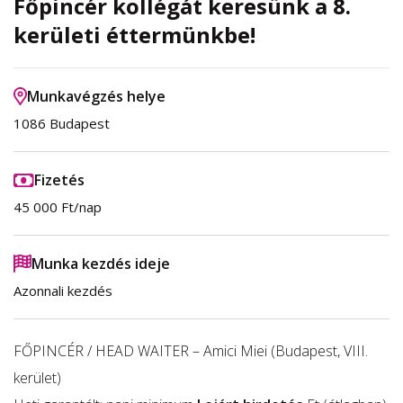
Főpincér kollégát keresünk a 8.
kerületi éttermünkbe!
Munkavégzés helye
1086 Budapest
Fizetés
45 000 Ft/nap
Munka kezdés ideje
Azonnali kezdés
FŐPINCÉR / HEAD WAITER – Amici Miei (Budapest, VIII.
kerület)