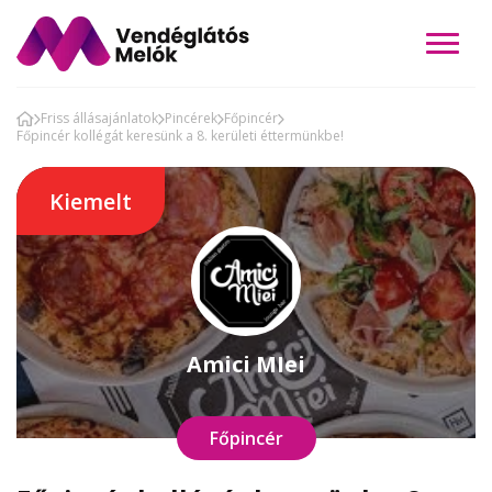
Friss állásajánlatok
Pincérek
Főpincér
Főpincér kollégát keresünk a 8. kerületi éttermünkbe!
Kiemelt
Amici MIei
Főpincér