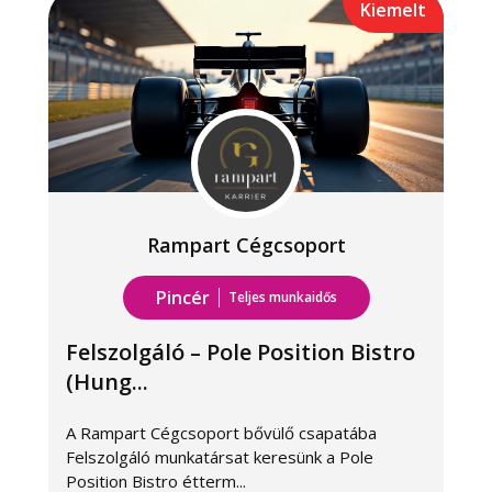
Kiemelt
Rampart Cégcsoport
Pincér
Teljes munkaidős
Felszolgáló – Pole Position Bistro
(Hung...
A Rampart Cégcsoport bővülő csapatába
A
Felszolgáló munkatársat keresünk a Pole
k
Position Bistro étterm...
k