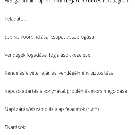
Heti garantált: napi minimum
Lejárt hirdetés
Ft (átlagban)
Feladatok:
Szerviz koordinálása, csapat összefogása
Vendégek fogadása, foglalások kezelése
Rendelésfelvétel, ajánlás, vendégélmény biztosítása
Kapcsolattartás a konyhával, problémák gyors megoldása
Napi zárás/elszámolás alap feladatok (rutin)
Elvárások: