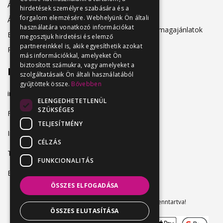
Álláshirdetőknek
hirdetések személyre szabására és a
Adatkezelés
forgalom elemzésére. Webhelyünk Ön általi
Álláskeresőknek
használatára vonatkozó információkat
Hirdetési csomagajánlatok
Belépés
megosztjuk hirdetési és elemző
partnereinkkel is, akik egyesíthetik azokat
Regisztráció
más információkkal, amelyeket Ön
biztosított számukra, vagy amelyeket a
Elérhetőség
szolgáltatásaik Ön általi használatából
gyűjtöttek össze.
Bővebben
info@vendeglatosmelok.hu
ELENGEDHETETLENÜL
SZÜKSÉGES
Facebook
TELJESÍTMÉNY
Instagram
CÉLZÁS
TikTok
FUNKCIONALITÁS
Blog
ÖSSZES ELFOGADÁSA
Vendeglatosmelok.hu © 2024. Minden jog fenntartva!
ÖSSZES ELUTASÍTÁSA