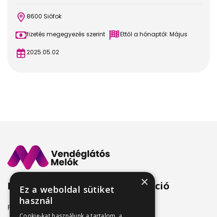
8600 Siófok
fizetés megegyezés szerint
Ettől a hónaptól: Május
2025.05.02
×
Menü
Információ
Ez a weboldal sütiket
használ
Friss állásajánlatok
ÁSZF
Cookie-kat használunk a tartalom, a