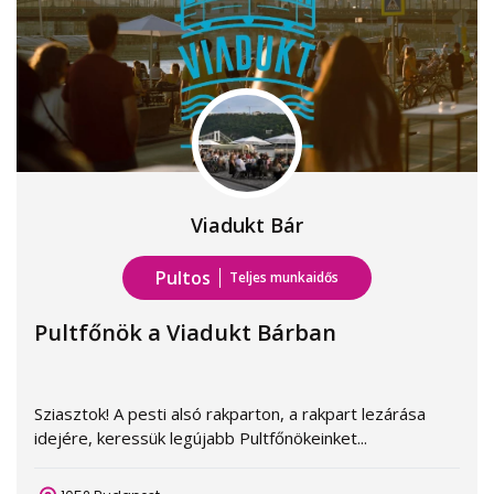
Viadukt Bár
Pultos
Teljes munkaidős
Pultfőnök a Viadukt Bárban
Sziasztok! A pesti alsó rakparton, a rakpart lezárása
idejére, keressük legújabb Pultfőnökeinket...