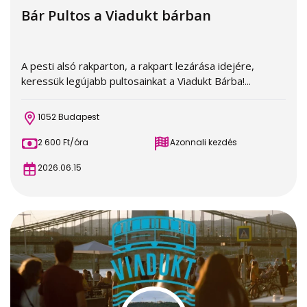
Bár Pultos a Viadukt bárban
A pesti alsó rakparton, a rakpart lezárása idejére,
keressük legújabb pultosainkat a Viadukt Bárba!...
1052 Budapest
2 600 Ft/óra
Azonnali kezdés
2026.06.15