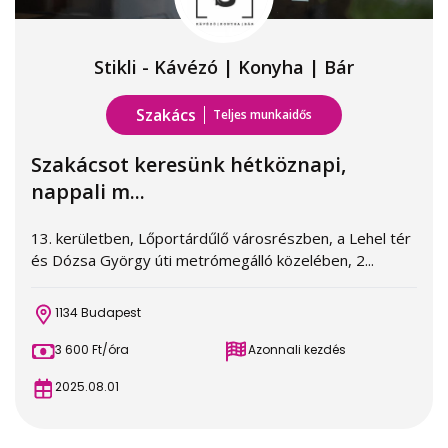
Stikli - Kávézó | Konyha | Bár
Szakács
Teljes munkaidős
Szakácsot keresünk hétköznapi,
nappali m...
13. kerületben, Lőportárdűlő városrészben, a Lehel tér
és Dózsa György úti metrómegálló közelében, 2...
1134 Budapest
3 600 Ft/óra
Azonnali kezdés
2025.08.01