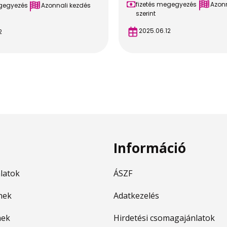
fizetés megegyezés
Azonn
egegyezés
Azonnali kezdés
szerint
2025.06.12
2
Információ
nlatok
ÁSZF
nek
Adatkezelés
nek
Hirdetési csomagajánlatok