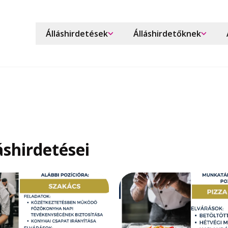
Álláshirdetések
Álláshirdetőknek
shirdetései