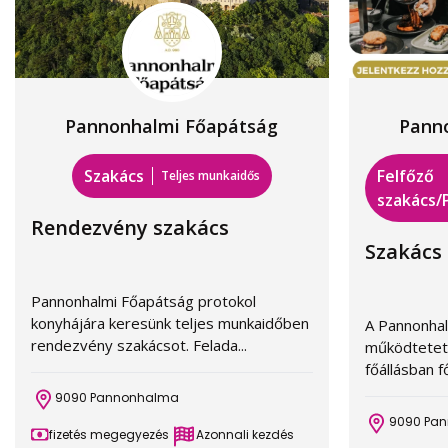
Pannonhalmi Főapátság
Pann
Szakács
Felfőző
Teljes munkaidős
szakács/
Rendezvény szakács
Szakács
Pannonhalmi Főapátság protokol
konyhájára keresünk teljes munkaidőben
A Pannonhal
rendezvény szakácsot. Felada...
működtetet
főállásban f
9090 Pannonhalma
9090 Pa
fizetés megegyezés
Azonnali kezdés