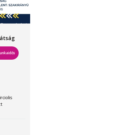
átság
munkaidős
ciolis
tt