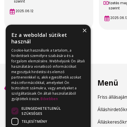
szerint
fizetés m
szerint
2025.06.12
2025.06.1
×
Ez a weboldal sütiket
használ
Cookie-kat használunk a tartalom, a
hirdetések személyre szabására és a
forgalom elemzésére. Webhelyünk Ön általi
használatára vonatkozó információkat
megosztjuk hirdetési és elemző
partnereinkkel is, akik egyesíthetik azokat
Menü
más információkkal, amelyeket Ön
biztosított számukra, vagy amelyeket a
szolgáltatásaik Ön általi használatából
Friss állásajá
gyűjtöttek össze.
Bővebben
ELENGEDHETETLENÜL
Álláshirdetők
SZÜKSÉGES
Álláskeresők
TELJESÍTMÉNY