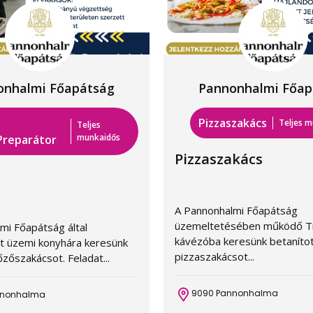
onhalmi Főapátság
Pannonhalmi Főap
Pizzaszakács
Teljes 
Teljes
munkaidős
Preparátor
Pizzaszakács
A Pannonhalmi Főapátság
üzemeltetésében működő Tir
mi Főapátság által
kávézóba keresünk betaníto
t üzemi konyhára keresünk
pizzaszakácsot...
őzőszakácsot. Feladat...
9090 Pannonhalma
nnonhalma