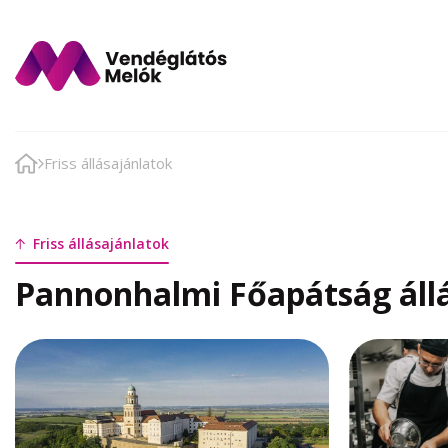
Friss állásajánlatok
Friss állásajánlatok
Pannonhalmi Főapátság állá