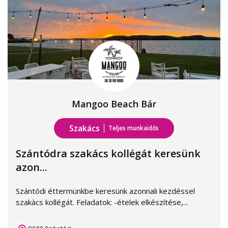
Mangoo Beach Bár
Szakács
Teljes munkaidős
Szántódra szakács kollégát keresünk
azon...
Szántódi éttermünkbe keresünk azonnali kezdéssel
szakàcs kollégát. Feladatok: -ételek elkészítése,...