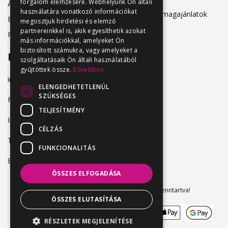
forgalom elemzésére. Webhelyünk Ön általi
Álláskeresőknek
használatára vonatkozó információkat
Hirdetési csomagajánlatok
Belépés
megosztjuk hirdetési és elemző
partnereinkkel is, akik egyesíthetik azokat
Regisztráció
más információkkal, amelyeket Ön
biztosított számukra, vagy amelyeket a
Elérhetőség
szolgáltatásaik Ön általi használatából
gyűjtöttek össze.
Bővebben
info@vendeglatosmelok.hu
ELENGEDHETETLENÜL
SZÜKSÉGES
Facebook
TELJESÍTMÉNY
Instagram
CÉLZÁS
TikTok
FUNKCIONALITÁS
Blog
ÖSSZES ELFOGADÁSA
Vendeglatosmelok.hu © 2024. Minden jog fenntartva!
ÖSSZES ELUTASÍTÁSA
RÉSZLETEK MEGJELENÍTÉSE