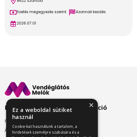
8622 Szántód
fizetés megegyezés szerint
Azonnali kezdés
2026.07.01
×
Menü
Információ
Ez a weboldal sütiket
használ
Friss állásajánlatok
ÁSZF
Cookie-kat használunk a tartalom, a
Álláshirdetőknek
hirdetések személyre szabására és a
Adatkezelés