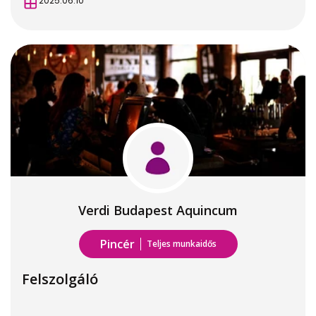
2025.06.10
Verdi Budapest Aquincum
Pincér
Teljes munkaidős
Felszolgáló