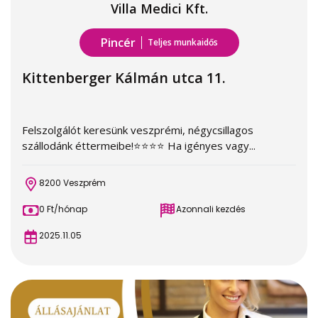
Villa Medici Kft.
Pincér
Teljes munkaidős
Kittenberger Kálmán utca 11.
Felszolgálót keresünk veszprémi, négycsillagos
szállodánk éttermeibe!⭐️⭐️⭐️⭐️ Ha igényes vagy...
8200 Veszprém
0 Ft/hónap
Azonnali kezdés
2025.11.05