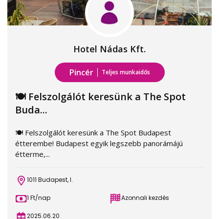
Hotel Nádas Kft.
Pincér
Teljes munkaidős
🍽️ Felszolgálót keresünk a The Spot
Buda...
🍽️ Felszolgálót keresünk a The Spot Budapest
étterembe! Budapest egyik legszebb panorámájú
étterme,...
1011 Budapest, I.
1 Ft/nap
Azonnali kezdés
2025.06.20