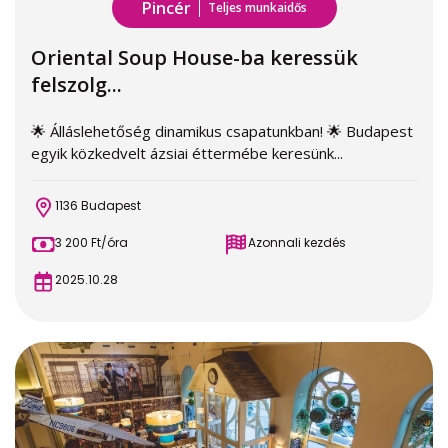
Pincér
Teljes munkaidős
Oriental Soup House-ba keressük
felszolg...
🌟 Álláslehetőség dinamikus csapatunkban! 🌟 Budapest
egyik közkedvelt ázsiai éttermébe keresünk...
1136 Budapest
3 200 Ft/óra
Azonnali kezdés
2025.10.28