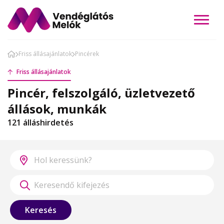
Friss állásajánlatok
Pincérek
Friss állásajánlatok
Pincér, felszolgáló, üzletvezető
állások, munkák
121 álláshirdetés
Keresés