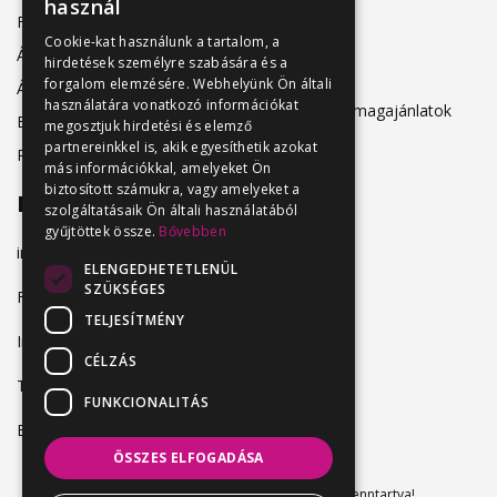
használ
Friss állásajánlatok
ÁSZF
Cookie-kat használunk a tartalom, a
Álláshirdetőknek
hirdetések személyre szabására és a
Adatkezelés
forgalom elemzésére. Webhelyünk Ön általi
Álláskeresőknek
használatára vonatkozó információkat
Hirdetési csomagajánlatok
Belépés
megosztjuk hirdetési és elemző
partnereinkkel is, akik egyesíthetik azokat
Regisztráció
más információkkal, amelyeket Ön
biztosított számukra, vagy amelyeket a
Elérhetőség
szolgáltatásaik Ön általi használatából
gyűjtöttek össze.
Bővebben
info@vendeglatosmelok.hu
ELENGEDHETETLENÜL
SZÜKSÉGES
Facebook
TELJESÍTMÉNY
Instagram
CÉLZÁS
TikTok
FUNKCIONALITÁS
Blog
ÖSSZES ELFOGADÁSA
Vendeglatosmelok.hu © 2024. Minden jog fenntartva!