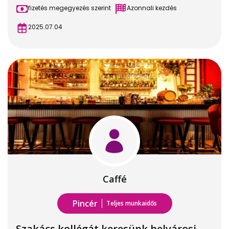
fizetés megegyezés szerint
Azonnali kezdés
2025.07.04
Caffé
Pincér
Teljes munkaidős
Szakács kollégát keresünk belvárosi