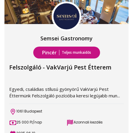
Semsei Gastronomy
Pincér
Teljes munkaidős
Felszolgáló - VakVarjú Pest Étterem
Egyedi, családias stílusú gyönyörű VakVarjú Pest
Éttermünk Felszolgáló pozícióba keresi legújabb mun...
1061 Budapest
25 000 Ft/nap
Azonnali kezdés