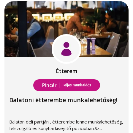
Étterem
Pincér
Teljes munkaidős
Balatoni étterembe munkalehetőség!
Balaton deli partján , étterembe lenne munkalehetőség,
felszolgáló es konyhai kisegítő pozícióban.Sz...