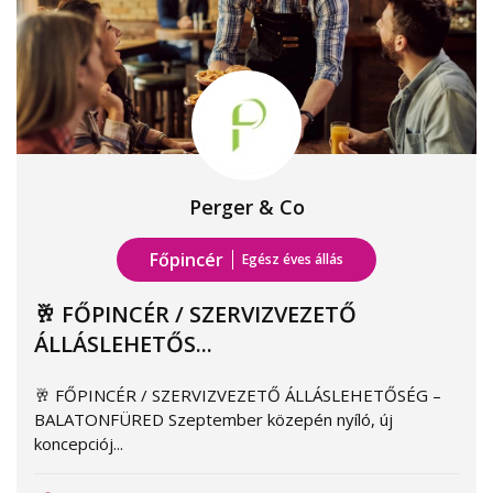
Perger & Co
Főpincér
Egész éves állás
🥂 FŐPINCÉR / SZERVIZVEZETŐ
ÁLLÁSLEHETŐS...
🥂 FŐPINCÉR / SZERVIZVEZETŐ ÁLLÁSLEHETŐSÉG –
BALATONFÜRED Szeptember közepén nyíló, új
koncepciój...