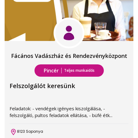
Fácános Vadászház és Rendezvényközpont
Pincér
Teljes munkaidős
Felszolgálót keresünk
Feladatok: - vendégek igényes kiszolgálása, -
felszolgáló, pultos feladatok ellátása, - büfé étk...
8123 Soponya