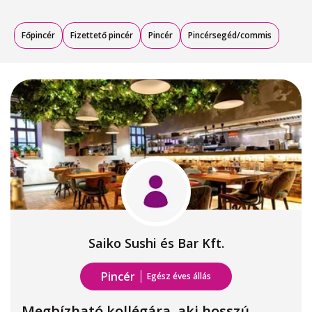
Főpincér
Fizettető pincér
Pincér
Pincérsegéd/commis
Saiko Sushi és Bar Kft.
Pincér
Egész éves állás
Megbízható kollégára, aki hosszú