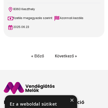
8360 Keszthely
fizetés megegyezés szerint
Azonnali kezdés
2025.06.23
« Előző
Következő »
×
Menü
Információ
Ez a weboldal sütiket