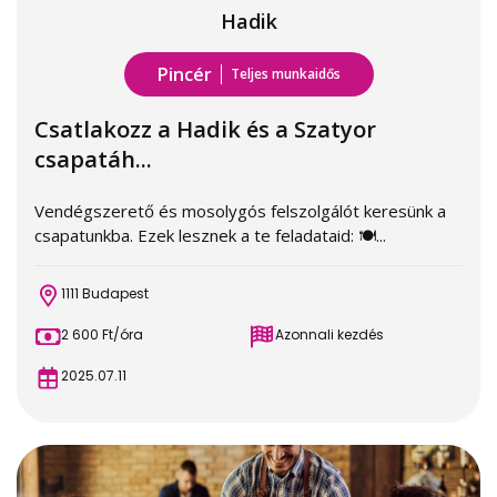
Hadik
Pincér
Teljes munkaidős
Csatlakozz a Hadik és a Szatyor
csapatáh...
Vendégszerető és mosolygós felszolgálót keresünk a
csapatunkba. Ezek lesznek a te feladataid: 🍽...
1111 Budapest
2 600 Ft/óra
Azonnali kezdés
2025.07.11