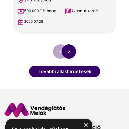
2146 Mogyoród
500 000 Ft/hónap
Azonnali kezdés
2026.07.28
További álláshirdetések
×
Menü
Információ