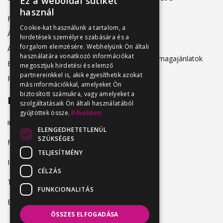
Ez a weboldal sütiket
használ
Friss állásajánlatok
ÁSZF
Cookie-kat használunk a tartalom, a
Álláshirdetőknek
hirdetések személyre szabására és a
Adatkezelés
forgalom elemzésére. Webhelyünk Ön általi
Álláskeresőknek
használatára vonatkozó információkat
Hirdetési csomagajánlatok
Belépés
megosztjuk hirdetési és elemző
partnereinkkel is, akik egyesíthetik azokat
Regisztráció
más információkkal, amelyeket Ön
biztosított számukra, vagy amelyeket a
Elérhetőség
szolgáltatásaik Ön általi használatából
gyűjtöttek össze.
Bővebben
info@vendeglatosmelok.hu
ELENGEDHETETLENÜL
SZÜKSÉGES
Facebook
TELJESÍTMÉNY
Instagram
CÉLZÁS
TikTok
FUNKCIONALITÁS
Blog
ÖSSZES ELFOGADÁSA