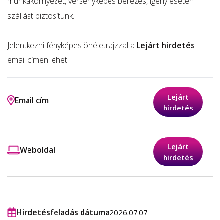
munkakörnyezet, versenyképes bérezés, igény esetén
szállást biztosítunk.
Jelentkezni fényképes önéletrajzzal a
Lejárt hirdetés
email címen lehet.
Lejárt
Email cím
hirdetés
Lejárt
Weboldal
hirdetés
Hirdetésfeladás dátuma
2026.07.07