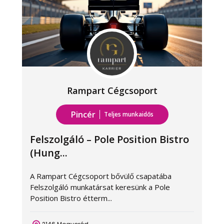
Rampart Cégcsoport
Pincér
Teljes munkaidős
Felszolgáló – Pole Position Bistro
(Hung...
A Rampart Cégcsoport bővülő csapatába
A
Felszolgáló munkatársat keresünk a Pole
k
Position Bistro étterm...
k