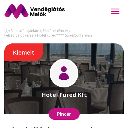
Friss állásajánlatok
Pincérek
Pincér
Felszolgálót keres a Hotel Füred**** Spa&Conference!
Kiemelt
Hotel Fured Kft
Pincér